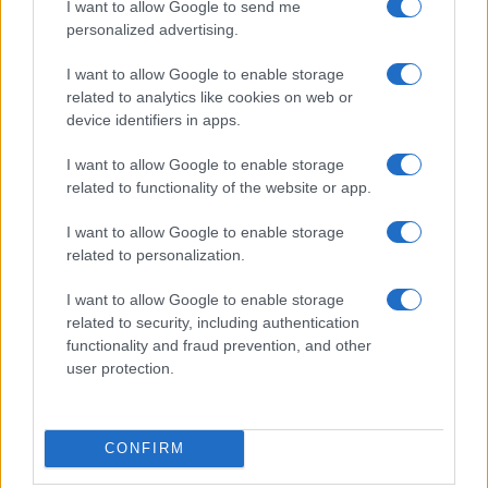
I want to allow Google to send me
personalized advertising.
I want to allow Google to enable storage
related to analytics like cookies on web or
device identifiers in apps.
I want to allow Google to enable storage
related to functionality of the website or app.
I want to allow Google to enable storage
La tragica storia di Faten, la calciatrice marocchina annegata
related to personalization.
durante la traversata verso Ceuta
I want to allow Google to enable storage
Andrea Conforti · 5 Ago 2026
related to security, including authentication
functionality and fraud prevention, and other
SQUADRE
user protection.
CONFIRM