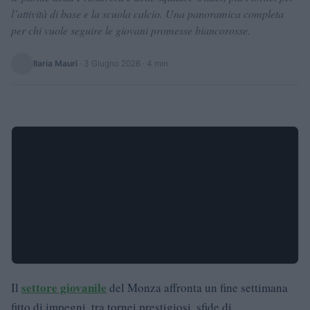
l’attività di base e la scuola calcio. Una panoramica completa
per chi vuole seguire le giovani promesse biancorosse.
Ilaria Mauri
·
3 Giugno 2026
· 4 min
settore giovanile
Il
del Monza affronta un fine settimana
fitto di impegni, tra tornei prestigiosi, sfide di