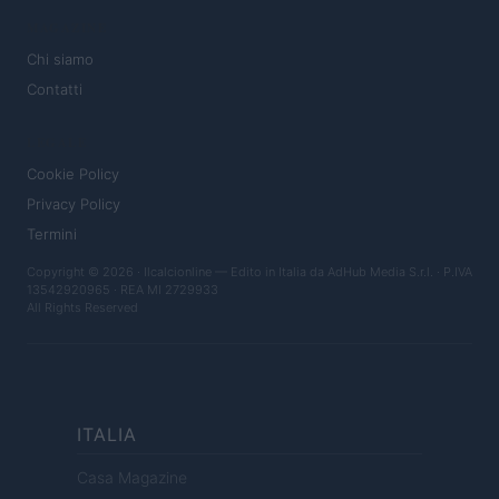
MAGAZINE
Chi siamo
Contatti
LEGALE
Cookie Policy
Privacy Policy
Termini
Copyright © 2026 · Ilcalcionline — Edito in Italia da
AdHub Media S.r.l.
· P.IVA
13542920965 · REA MI 2729933
All Rights Reserved
ITALIA
Casa Magazine