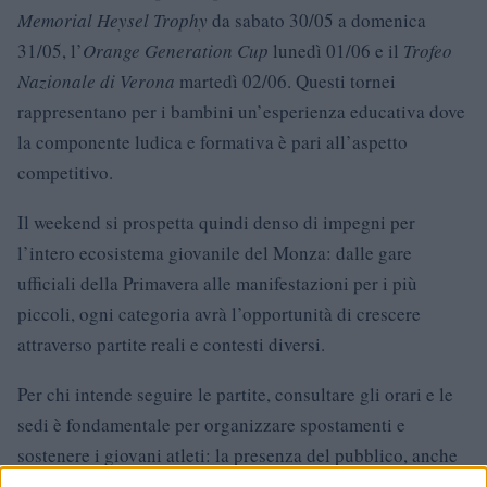
Memorial Heysel Trophy
da sabato 30/05 a domenica
31/05, l’
Orange Generation Cup
lunedì 01/06 e il
Trofeo
Nazionale di Verona
martedì 02/06. Questi tornei
rappresentano per i bambini un’esperienza educativa dove
la componente ludica e formativa è pari all’aspetto
competitivo.
Il weekend si prospetta quindi denso di impegni per
l’intero ecosistema giovanile del Monza: dalle gare
ufficiali della Primavera alle manifestazioni per i più
piccoli, ogni categoria avrà l’opportunità di crescere
attraverso partite reali e contesti diversi.
Per chi intende seguire le partite, consultare gli orari e le
sedi è fondamentale per organizzare spostamenti e
sostenere i giovani atleti: la presenza del pubblico, anche
nelle categorie giovanili, contribuisce a creare un