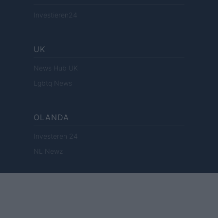
Investieren24
UK
News Hub UK
Lgbtq News
OLANDA
Investeren 24
NL Newz