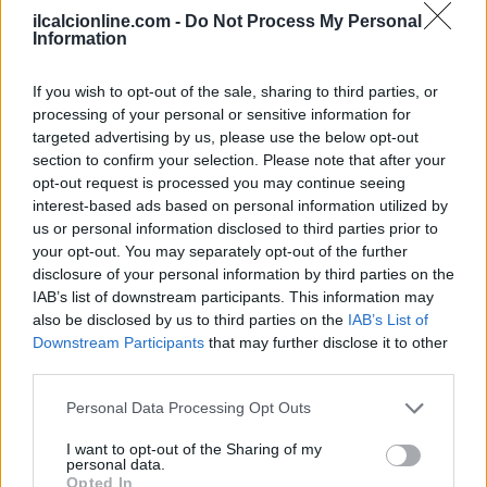
ilcalcionline.com -
Do Not Process My Personal
ambiente motivante e formativo.
Information
If you wish to opt-out of the sale, sharing to third parties, or
processing of your personal or sensitive information for
AUTORE
Ilaria Mauri
targeted advertising by us, please use the below opt-out
section to confirm your selection. Please note that after your
Ilaria Mauri, bolognese, decise di seguire il
opt-out request is processed you may continue seeing
giornalismo sportivo dopo una notte al Dall'Ara
interest-based ads based on personal information utilized by
durante una partita decisiva: oggi coordina le
us or personal information disclosed to third parties prior to
pagine di competizioni e commenti. In
your opt-out. You may separately opt-out of the further
redazione predilige reportage sul campo e
disclosure of your personal information by third parties on the
conserva il biglietto di quella partita come
IAB’s list of downstream participants. This information may
prova della svolta.
also be disclosed by us to third parties on the
IAB’s List of
Downstream Participants
that may further disclose it to other
third parties.
Please note that this website/app uses one or more Google
Personal Data Processing Opt Outs
services and may gather and store information including but
not limited to your visit or usage behaviour. You may click to
I want to opt-out of the Sharing of my
personal data.
grant or deny consent to Google and its third-party tags to
Opted In