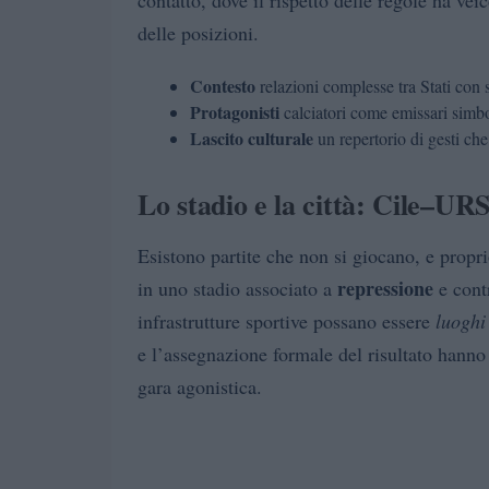
contatto, dove il rispetto delle regole ha vei
delle posizioni.
Contesto
relazioni complesse tra Stati con s
Protagonisti
calciatori come emissari simbol
Lascito culturale
un repertorio di gesti ch
Lo stadio e la città: Cile–UR
Esistono partite che non si giocano, e prop
repressione
in uno stadio associato a
e cont
infrastrutture sportive possano essere
luoghi 
e l’assegnazione formale del risultato hanno 
gara agonistica.