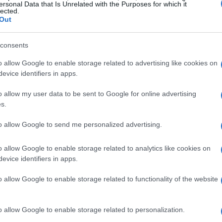
ersonal Data that Is Unrelated with the Purposes for which it
lected.
Out
consents
o allow Google to enable storage related to advertising like cookies on
evice identifiers in apps.
o allow my user data to be sent to Google for online advertising
s.
to allow Google to send me personalized advertising.
i.
ioni cittadine.
o allow Google to enable storage related to analytics like cookies on
itaria oltre il risultato.
evice identifiers in apps.
est–Germania Est e la semantica di
o allow Google to enable storage related to functionality of the website
o allow Google to enable storage related to personalization.