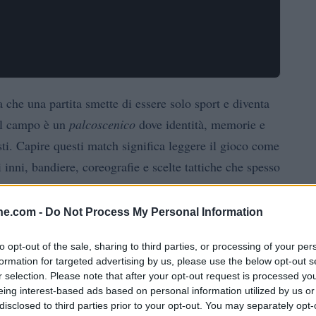
 che una partita smette di essere solo sport e diventa
 il campo è un
palcoscenico
dove identità, memorie e
sti. Capire questi match significa leggere il gioco come
 inni, bandiere, coreografie e scelte tattiche che spesso
ltato.
ine.com -
Do Not Process My Personal Information
diplomazia
propaganda
ne può trasformarsi in
o
li incontri iconici hanno posto una domanda: chi siamo
to opt-out of the sale, sharing to third parties, or processing of your per
formation for targeted advertising by us, please use the below opt-out s
mappa atemporale del fenomeno, con una trattazione
r selection. Please note that after your opt-out request is processed y
nato epoche per contesti politici e sociali, analizzando
eing interest-based ads based on personal information utilized by us or
disclosed to third parties prior to your opt-out. You may separately opt-
 a offrire strumenti pratici per leggere il campo come