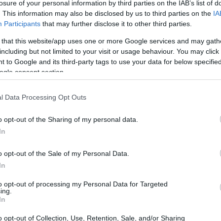
losure of your personal information by third parties on the IAB’s list of
. This information may also be disclosed by us to third parties on the
IA
Participants
that may further disclose it to other third parties.
–Real Madrid come teatro del potere
 that this website/app uses one or more Google services and may gath
including but not limited to your visit or usage behaviour. You may click 
 to Google and its third-party tags to use your data for below specifi
o come un confronto tra una città che rivendica una
ogle consent section.
istituzionale
e
. Le coreografie, gli inni e persino la
litico-emotivo. In queste partite, il campo riflette il
l Data Processing Opt Outs
ontro-potere. Più dei gol, contano i segni: un’esultanza
o opt-out of the Sharing of my personal data.
rante l’inno. Gli attori principali non sono solo i
In
iazze.
o opt-out of the Sale of my Personal Data.
In
to opt-out of processing my Personal Data for Targeted
ing.
In
o opt-out of Collection, Use, Retention, Sale, and/or Sharing