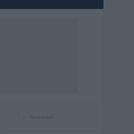
⌕
Cerca