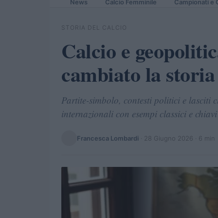
News
Calcio Femminile
Campionati e 
STORIA DEL CALCIO
Calcio e geopoliti
cambiato la storia
Partite-simbolo, contesti politici e lasciti 
internazionali con esempi classici e chiavi 
Francesca Lombardi
·
28 Giugno 2026
· 6 min