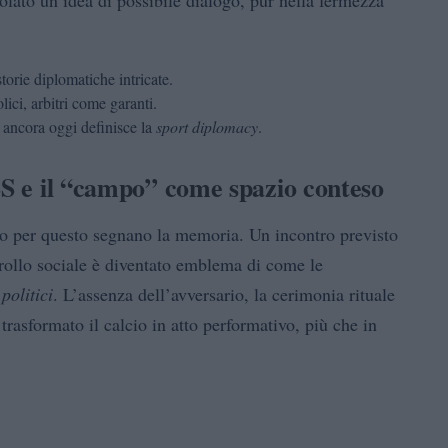
colato un’idea di possibile dialogo, pur nella fermezza
torie diplomatiche intricate.
ici, arbitri come garanti.
e ancora oggi definisce la
sport diplomacy
.
SS e il “campo” come spazio conteso
rio per questo segnano la memoria. Un incontro previsto
rollo sociale è diventato emblema di come le
politici
. L’assenza dell’avversario, la cerimonia rituale
trasformato il calcio in atto performativo, più che in