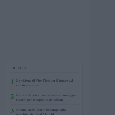
PIÙ LETTI
1
La visione di Vito Tisci per il futuro del
calcio giovanile
2
Franco Baresi muore a 66 anni: omaggi e
ricordi per il capitano del Milan
3
Zidane: dalla gloria in campo alla
panchina del Real Madrid