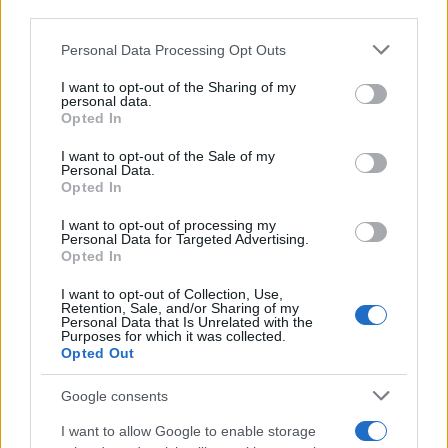
third parties.
Please note that this website/app uses one or more Google
Personal Data Processing Opt Outs
services and may gather and store information including but
not limited to your visit or usage behaviour. You may click to
I want to opt-out of the Sharing of my
personal data.
grant or deny consent to Google and its third-party tags to
Opted In
use your data for below specified purposes in below Google
Continua a leggere
consent section.
I want to opt-out of the Sale of my
Personal Data.
Opted In
NEWS
I want to opt-out of processing my
Personal Data for Targeted Advertising.
Opted In
I want to opt-out of Collection, Use,
Retention, Sale, and/or Sharing of my
Personal Data that Is Unrelated with the
Purposes for which it was collected.
Opted Out
Google consents
I want to allow Google to enable storage