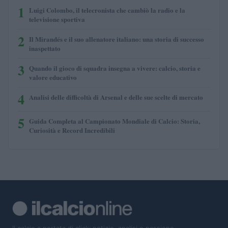
1
Luigi Colombo, il telecronista che cambiò la radio e la
televisione sportiva
2
Il Mirandés e il suo allenatore italiano: una storia di successo
inaspettato
3
Quando il gioco di squadra insegna a vivere: calcio, storia e
valore educativo
4
Analisi delle difficoltà di Arsenal e delle sue scelte di mercato
5
Guida Completa al Campionato Mondiale di Calcio: Storia,
Curiosità e Record Incredibili
Il calcio a portata di click: notizie, analisi e passione