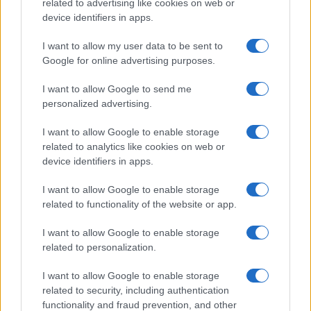
related to advertising like cookies on web or
device identifiers in apps.
CSI Bergamo: Tra Corsi, Eventi e Protezione dei Dati
Personali
I want to allow my user data to be sent to
Francesca Lombardi · 29 Lug 2026
Google for online advertising purposes.
NEWS
I want to allow Google to send me
personalized advertising.
I want to allow Google to enable storage
related to analytics like cookies on web or
device identifiers in apps.
I want to allow Google to enable storage
related to functionality of the website or app.
I want to allow Google to enable storage
related to personalization.
Quando il gioco di squadra insegna a vivere: calcio, storia e
I want to allow Google to enable storage
valore educativo
related to security, including authentication
functionality and fraud prevention, and other
Francesca Lombardi · 27 Lug 2026