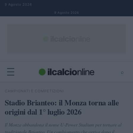
Salta al contenuto
9 Agosto 2026
9 Agosto 2026
⌕
×
⌕
CAMPIONATI E COMPETIZIONI
Cerca
Stadio Brianteo: il Monza torna alle
origini dal 1° luglio 2026
Il Monza abbandona il nome U-Power Stadium per tornare al
tradizionale Brianteo. Un cambiamento che arriva dopo il