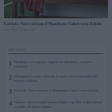
Carrick e Yoro caricano il Manchester United verso il titolo
Ilaria Mauri · 9 Ago 2026
PIÙ LETTI
1
Mondiale a 64 squadre: impatti su calendario, carichi e
rotazioni
2
Champions League e Europa League: i ricavi garantiti alle
squadre italiane
3
Carrick e Yoro caricano il Manchester United verso il titolo
4
Udinese vince la Friuli Venezia Giulia Cup 2026: il Barcellona
sconfitto all’ultimo minuto