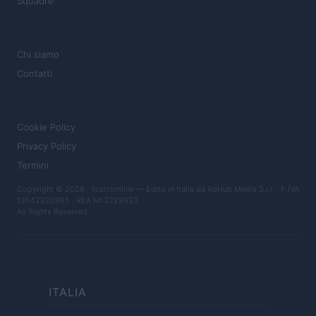
Squadre
MAGAZINE
Chi siamo
Contatti
LEGALE
Cookie Policy
Privacy Policy
Termini
Copyright © 2026 · Ilcalcionline — Edito in Italia da
AdHub Media S.r.l.
· P.IVA
13542920965 · REA MI 2729933
All Rights Reserved
ITALIA