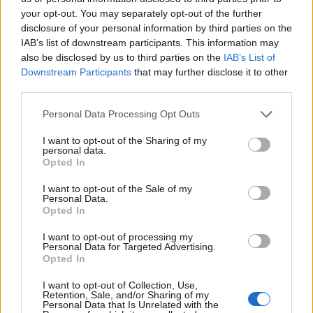
your opt-out. You may separately opt-out of the further
disclosure of your personal information by third parties on the
IAB’s list of downstream participants. This information may
also be disclosed by us to third parties on the
IAB’s List of
Downstream Participants
that may further disclose it to other
third parties.
Please note that this website/app uses one or more Google
Personal Data Processing Opt Outs
services and may gather and store information including but
not limited to your visit or usage behaviour. You may click to
I want to opt-out of the Sharing of my
personal data.
grant or deny consent to Google and its third-party tags to
Opted In
use your data for below specified purposes in below Google
consent section.
I want to opt-out of the Sale of my
Personal Data.
Opted In
I want to opt-out of processing my
Personal Data for Targeted Advertising.
Continua a leggere
Opted In
I want to opt-out of Collection, Use,
Retention, Sale, and/or Sharing of my
CAMPIONATI E COMPETIZIONI
Personal Data that Is Unrelated with the