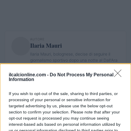
AUTORE
Ilaria Mauri
Ilaria Mauri, bolognese, decise di seguire il
giornalismo sportivo dopo una notte al Dall'Ara
durante una partita decisiva: oggi coordina le
pagine di competizioni e commenti. In
ilcalcionline.com -
Do Not Process My Personal
redazione predilige reportage sul campo e
Information
conserva il biglietto di quella partita come
prova della svolta.
If you wish to opt-out of the sale, sharing to third parties, or
processing of your personal or sensitive information for
targeted advertising by us, please use the below opt-out
section to confirm your selection. Please note that after your
opt-out request is processed you may continue seeing
interest-based ads based on personal information utilized by
us or personal information disclosed to third parties prior to