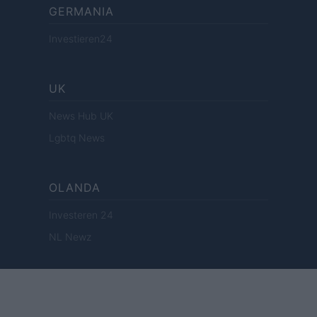
GERMANIA
Investieren24
UK
News Hub UK
Lgbtq News
OLANDA
Investeren 24
NL Newz