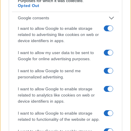
Purposes for which it was collected.
Opted Out
Google consents
I want to allow Google to enable storage
related to advertising like cookies on web or
device identifiers in apps.
I want to allow my user data to be sent to
Google for online advertising purposes.
I want to allow Google to send me
Mondiale a 64 squadre: impatti su calendario, carichi e
personalized advertising.
rotazioni
Ilaria Mauri · 9 Ago 2026
I want to allow Google to enable storage
related to analytics like cookies on web or
device identifiers in apps.
CAMPIONATI E COMPETIZIONI
I want to allow Google to enable storage
related to functionality of the website or app.