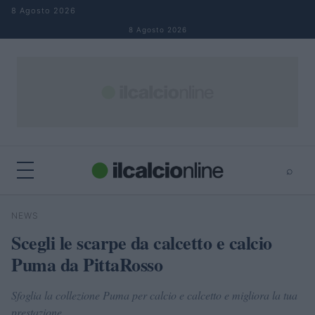
Salta al contenuto
8 Agosto 2026
8 Agosto 2026
⌕
×
⌕
NEWS
Cerca
Scegli le scarpe da calcetto e calcio
Puma da PittaRosso
Sfoglia la collezione Puma per calcio e calcetto e migliora la tua
prestazione