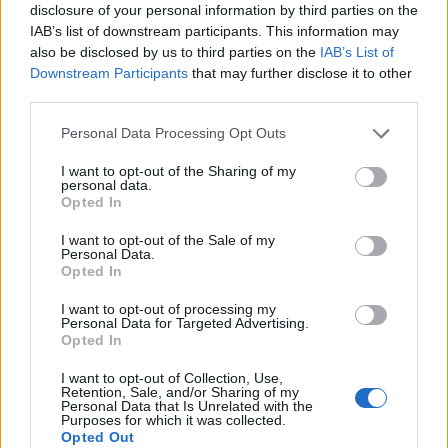
disclosure of your personal information by third parties on the
IAB’s list of downstream participants. This information may
also be disclosed by us to third parties on the
IAB’s List of
Downstream Participants
that may further disclose it to other
AUTORE
Francesca Lombardi
third parties.
Francesca Lombardi, fiorentina, prese appunti
Please note that this website/app uses one or more Google
Personal Data Processing Opt Outs
tecnici dal primo box di un circuito toscano e
services and may gather and store information including but
da allora firma approfondimenti sui motori. In
not limited to your visit or usage behaviour. You may click to
I want to opt-out of the Sharing of my
personal data.
redazione sostiene un approccio metodico alle
grant or deny consent to Google and its third-party tags to
Opted In
prove su pista, cura il format 'tecnica e
use your data for below specified purposes in below Google
cronaca' e conserva i fogli di appunti del
consent section.
I want to opt-out of the Sale of my
debutto tecnico in autodromo.
Personal Data.
Opted In
I want to opt-out of processing my
Personal Data for Targeted Advertising.
Opted In
I want to opt-out of Collection, Use,
Retention, Sale, and/or Sharing of my
Personal Data that Is Unrelated with the
Purposes for which it was collected.
Opted Out