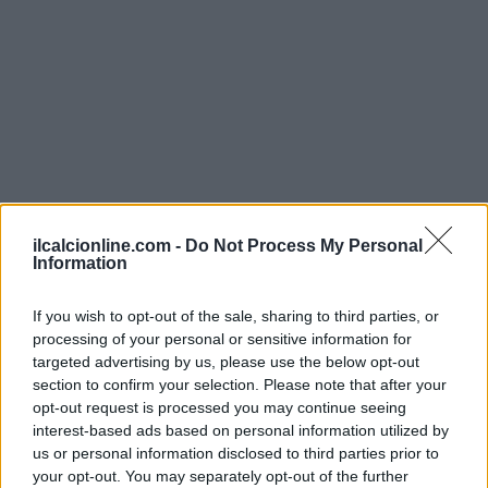
ilcalcionline.com -
Do Not Process My Personal
Information
If you wish to opt-out of the sale, sharing to third parties, or
processing of your personal or sensitive information for
prestazione
In sintesi, per migliorare la tua
scegli una
targeted advertising by us, please use the below opt-out
scarpa adatta al tuo stile e al tipo di campo, prova le
section to confirm your selection. Please note that after your
opt-out request is processed you may continue seeing
varianti per trovare la giusta
calzata
e approfitta
interest-based ads based on personal information utilized by
PittaRosso
dell’offerta Puma su
per confrontare qualità,
us or personal information disclosed to third parties prior to
tecnologie e design prima dell’acquisto.
your opt-out. You may separately opt-out of the further