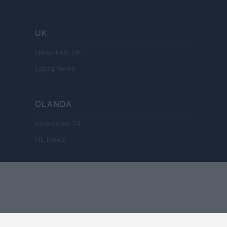
UK
News Hub UK
Lgbtq News
OLANDA
Investeren 24
NL Newz