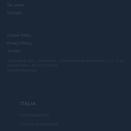
Chi siamo
Contatti
LEGALE
Cookie Policy
Privacy Policy
Termini
Copyright © 2026 · Ilcalcionline — Edito in Italia da
AdHub Media S.r.l.
· P.IVA
13542920965 · REA MI 2729933
All Rights Reserved
ITALIA
Casa Magazine
Cineverse Magazine