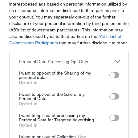
interest-based ads based on personal information utilized by
us or personal information disclosed to third parties prior to
your opt-out. You may separately opt-out of the further
disclosure of your personal information by third parties on the
IAB’s list of downstream participants. This information may
also be disclosed by us to third parties on the
IAB’s List of
Downstream Participants
that may further disclose it to other
third parties.
Please note that this website/app uses one or more Google
Personal Data Processing Opt Outs
services and may gather and store information including but
not limited to your visit or usage behaviour. You may click to
I want to opt-out of the Sharing of my
Quando il gioco di squadra insegna a vivere: calcio, storia e
personal data.
grant or deny consent to Google and its third-party tags to
valore educativo
Opted In
use your data for below specified purposes in below Google
Francesca Lombardi · 27 Lug 2026
consent section.
I want to opt-out of the Sale of my
Personal Data.
Opted In
NEWS
I want to opt-out of processing my
Personal Data for Targeted Advertising.
Opted In
I want to opt-out of Collection, Use,