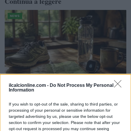
Continua a leggere
NEWS
ilcalcionline.com -
Do Not Process My Personal
Information
CSI Bergamo: Tra Corsi, Eventi e Protezione dei Dati
Personali
If you wish to opt-out of the sale, sharing to third parties, or
Francesca Lombardi · 29 Lug 2026
processing of your personal or sensitive information for
targeted advertising by us, please use the below opt-out
section to confirm your selection. Please note that after your
NEWS
opt-out request is processed you may continue seeing