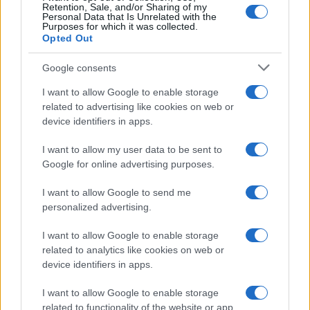
Retention, Sale, and/or Sharing of my
Personal Data that Is Unrelated with the
Purposes for which it was collected.
Opted Out
Google consents
I want to allow Google to enable storage
related to advertising like cookies on web or
Evento sportivo e culturale a Calcio: programma e dettagli
device identifiers in apps.
Andrea Conforti · 26 Lug 2026
I want to allow my user data to be sent to
Google for online advertising purposes.
PIÙ LETTI
I want to allow Google to send me
personalized advertising.
1
Luigi Colombo, il telecronista che cambiò la radio e la
televisione sportiva
I want to allow Google to enable storage
related to analytics like cookies on web or
2
Il Mirandés e il suo allenatore italiano: una storia di successo
device identifiers in apps.
inaspettato
I want to allow Google to enable storage
3
Quando il gioco di squadra insegna a vivere: calcio, storia e
related to functionality of the website or app.