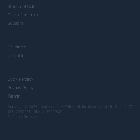
Storia del Calcio
Calcio Femminile
Squadre
MAGAZINE
Chi siamo
Contatti
LEGALE
Cookie Policy
Privacy Policy
Termini
Copyright © 2026 · Ilcalcionline — Edito in Italia da
AdHub Media S.r.l.
· P.IVA
13542920965 · REA MI 2729933
All Rights Reserved