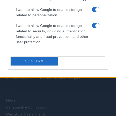
valore educativo
4
I want to allow Google to enable storage
Guida Completa al Campionato Mondiale di Calcio: Storia,
related to personalization.
Curiosità e Record Incredibili
5
Convocazione dei calciatori per la Coppa Italia Serie C
I want to allow Google to enable storage
related to security, including authentication
functionality and fraud prevention, and other
user protection.
CONFIRM
Il calcio a portata di click: notizie, analisi e passione
SEZIONI
News
Campionati e Competizioni
Mercato e Trasferimenti