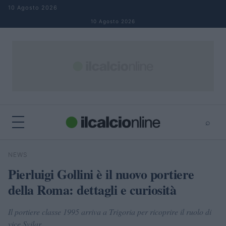
Salta al contenuto
10 Agosto 2026
10 Agosto 2026
⌕
×
⌕
NEWS
Cerca
Pierluigi Gollini è il nuovo portiere
della Roma: dettagli e curiosità
Il portiere classe 1995 arriva a Trigoria per ricoprire il ruolo di
vice Svilar.