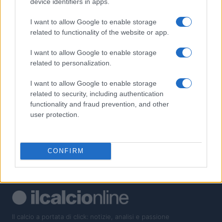
1
device identifiers in apps.
Luigi Colombo, il telecronista che cambiò la radio e la
televisione sportiva
I want to allow Google to enable storage
2
Il Mirandés e il suo allenatore italiano: una storia di successo
related to functionality of the website or app.
inaspettato
I want to allow Google to enable storage
3
Guida Completa al Campionato Mondiale di Calcio: Storia,
related to personalization.
Curiosità e Record Incredibili
I want to allow Google to enable storage
4
Analisi delle difficoltà di Arsenal e delle sue scelte di mercato
related to security, including authentication
functionality and fraud prevention, and other
5
Cortei pro Palestina: manifestazioni a Roma e Milano per la
user protection.
solidarietà
CONFIRM
Il calcio a portata di click: notizie, analisi e passione