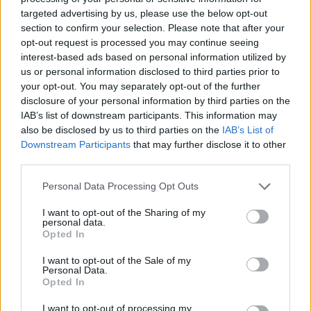
CSI Bergamo: Tra Corsi, Eventi e Protezione dei Dati
targeted advertising by us, please use the below opt-out
Personali
section to confirm your selection. Please note that after your
opt-out request is processed you may continue seeing
Francesca Lombardi · 29 Lug 2026
interest-based ads based on personal information utilized by
us or personal information disclosed to third parties prior to
NEWS
your opt-out. You may separately opt-out of the further
disclosure of your personal information by third parties on the
IAB’s list of downstream participants. This information may
also be disclosed by us to third parties on the
IAB’s List of
Downstream Participants
that may further disclose it to other
third parties.
Please note that this website/app uses one or more Google
Personal Data Processing Opt Outs
services and may gather and store information including but
not limited to your visit or usage behaviour. You may click to
I want to opt-out of the Sharing of my
personal data.
grant or deny consent to Google and its third-party tags to
Opted In
use your data for below specified purposes in below Google
consent section.
I want to opt-out of the Sale of my
Quando il gioco di squadra insegna a vivere: calcio, storia e
Personal Data.
valore educativo
Opted In
Francesca Lombardi · 27 Lug 2026
I want to opt-out of processing my