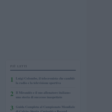
PIÙ LETTI
1
Luigi Colombo, il telecronista che cambiò
la radio e la televisione sportiva
2
Il Mirandés e il suo allenatore italiano:
una storia di successo inaspettato
3
Guida Completa al Campionato Mondiale
di Calcio: Storia, Curiosità e Record