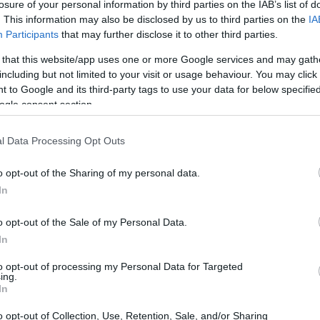
losure of your personal information by third parties on the IAB’s list of
e di Nicol
. This information may also be disclosed by us to third parties on the
IA
Participants
that may further disclose it to other third parties.
Nicolesenzae
name
, rappresenta un esempio di come la
 that this website/app uses one or more Google services and may gath
rsonale. La scelta di un nome così specifico non è
including but not limited to your visit or usage behaviour. You may click 
 to Google and its third-party tags to use your data for below specifi
unicità in un mondo dove spesso ci si perde tra le
ogle consent section.
iesce a toccare le corde più profonde dell’anima di chi
ul suo mondo interiore, un invito a scoprire storie che
l Data Processing Opt Outs
o stesso tempo.
o opt-out of the Sharing of my personal data.
In
 le sue canzoni
o opt-out of the Sale of my Personal Data.
. I suoi testi, caratterizzati da una profondità rara,
In
ando alla luce sentimenti e ricordi che spesso
to opt-out of processing my Personal Data for Targeted
 intrattenimento, ma un vero e proprio racconto di
ing.
In
riesce a trasmettere sensazioni di libertà e
o opt-out of Collection, Use, Retention, Sale, and/or Sharing