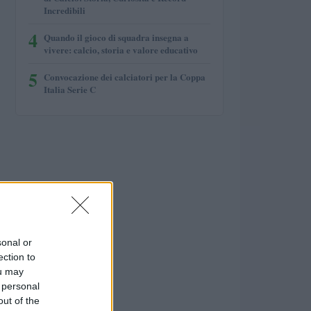
Incredibili
4
Quando il gioco di squadra insegna a
vivere: calcio, storia e valore educativo
5
Convocazione dei calciatori per la Coppa
Italia Serie C
sonal or
ection to
ou may
 personal
out of the