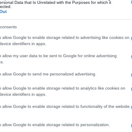
on il pubblico. La sua voce, intensa e melodiosa, è
ersonal Data that Is Unrelated with the Purposes for which it
lected.
 rimangono impresse nella mente.
Out
 personale
consents
o allow Google to enable storage related to advertising like cookies on
classe nel panorama musicale, ma la sua carriera non è
evice identifiers in apps.
rontata con il talentuoso Alex, un incontro che ha messo
o allow my user data to be sent to Google for online advertising
sua umiltà. «Sono felice di aver perso contro di lui»,
s.
 che nutre per i suoi colleghi. Questa attitudine
to allow Google to send me personalized advertising.
ale e professionale, un aspetto che la rende ancora più
o allow Google to enable storage related to analytics like cookies on
evice identifiers in apps.
o allow Google to enable storage related to functionality of the website
o allow Google to enable storage related to personalization.