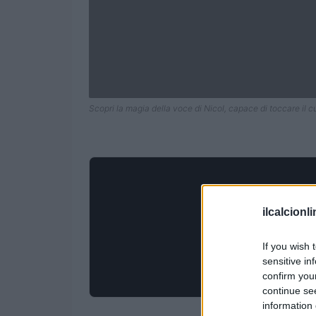
Scopri la magia della voce di Nicol, capace di toccare il c
ilcalcionl
If you wish 
sensitive in
confirm you
continue se
information 