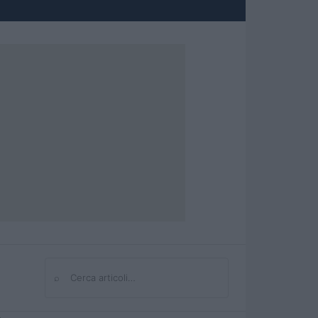
⌕
Cerca