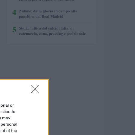
4
Zidane: dalla gloria in campo alla
panchina del Real Madrid
5
Storia tattica del calcio italiano:
catenaccio, zona, pressing e posizionale
sonal or
ection to
ou may
 personal
out of the