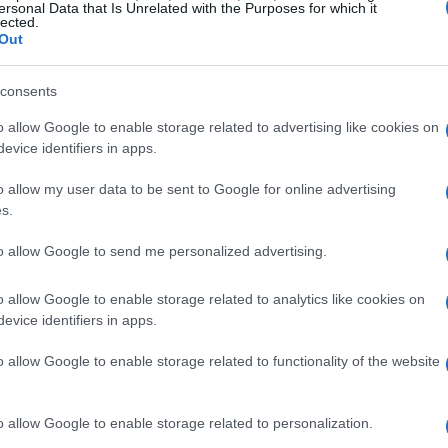
ersonal Data that Is Unrelated with the Purposes for which it
lected.
Out
re a casa
consents
arata a celebrare il suo campione. L’Inalpi Arena è
o allow Google to enable storage related to advertising like cookies on
orinesi sono pronti a sostenere Sinner in ogni
evice identifiers in apps.
tale per il tennista, che ha espresso il suo affetto
o allow my user data to be sent to Google for online advertising
tà di vincere un trofeo in Italia, nella sua casa,
s.
o a realizzare. La città è pronta a spingerlo verso
to allow Google to send me personalized advertising.
 celebrare un trionfo che sarebbe motivo di vanto per
o allow Google to enable storage related to analytics like cookies on
evice identifiers in apps.
o allow Google to enable storage related to functionality of the website
o allow Google to enable storage related to personalization.