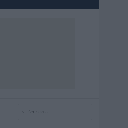
⌕
Cerca