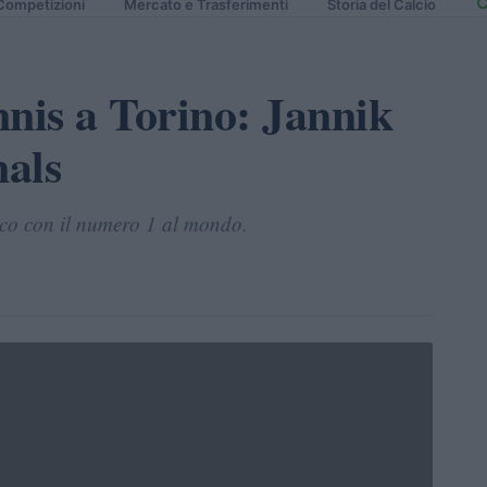
Competizioni
Mercato e Trasferimenti
Storia del Calcio
nnis a Torino: Jannik
nals
rico con il numero 1 al mondo.