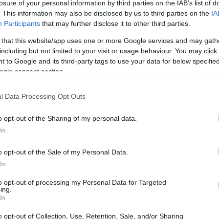
losure of your personal information by third parties on the IAB’s list of
p Finals
. This information may also be disclosed by us to third parties on the
IA
Participants
that may further disclose it to other third parties.
nario: le Atp Finals, che vedono protagonista il
 that this website/app uses one or more Google services and may gath
 in fermento, con i suoi abitanti che si mobilitano per
including but not limited to your visit or usage behaviour. You may click 
 to Google and its third-party tags to use your data for below specifi
ffè, l’attesa è palpabile e l’atmosfera è carica di
ogle consent section.
 della Sinner-mania, spuntano ovunque, mentre i
gnando di incontrare il loro idolo.
l Data Processing Opt Outs
e Torino
o opt-out of the Sharing of my personal data.
In
ntato sempre più forte nel corso degli anni. La prima
o opt-out of the Sale of my Personal Data.
Arena nel 2021 ha segnato l’inizio di un legame che
In
 vissuto momenti di grande emozione e sfide, ha
to opt-out of processing my Personal Data for Targeted
n supporto incondizionato. La città lo ha visto
ing.
In
uistare il cuore dei tifosi, diventando un simbolo di
o opt-out of Collection, Use, Retention, Sale, and/or Sharing