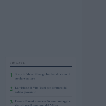
PIÙ LETTI
1
Scopri Calcio: il borgo lombardo ricco di
storia e cultura
2
La visione di Vito Tisci per il futuro del
calcio giovanile
3
Franco Baresi muore a 66 anni: omaggi e
ricordi per il capitano del Milan