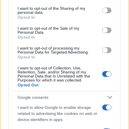
services and may gather and store information including but
Continua a leggere
not limited to your visit or usage behaviour. You may click to
I want to opt-out of the Sharing of my
personal data.
grant or deny consent to Google and its third-party tags to
Opted In
use your data for below specified purposes in below Google
NEWS
consent section.
I want to opt-out of the Sale of my
Personal Data.
Opted In
I want to opt-out of processing my
Personal Data for Targeted Advertising.
Opted In
I want to opt-out of Collection, Use,
Retention, Sale, and/or Sharing of my
Personal Data that Is Unrelated with the
Purposes for which it was collected.
Opted Out
Google consents
CSI Bergamo: Tra Corsi, Eventi e Protezione dei Dati
I want to allow Google to enable storage
Personali
related to advertising like cookies on web or
Francesca Lombardi · 29 Lug 2026
device identifiers in apps.