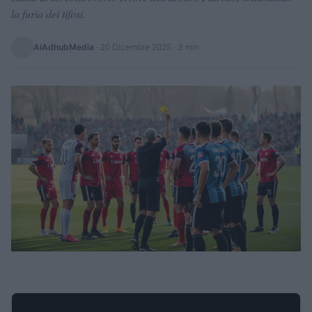
la furia dei tifosi.
AiAdhubMedia
·
20 Dicembre 2025
· 3 min