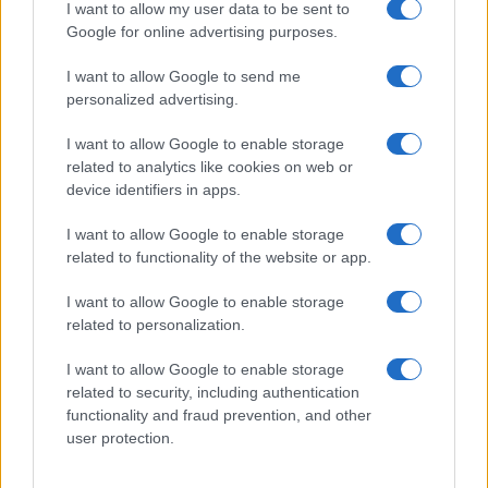
NEWS
I want to allow my user data to be sent to
Google for online advertising purposes.
I want to allow Google to send me
personalized advertising.
I want to allow Google to enable storage
related to analytics like cookies on web or
device identifiers in apps.
I want to allow Google to enable storage
related to functionality of the website or app.
I want to allow Google to enable storage
Quando il gioco di squadra insegna a vivere: calcio, storia e
valore educativo
related to personalization.
Francesca Lombardi · 27 Lug 2026
I want to allow Google to enable storage
related to security, including authentication
NEWS
functionality and fraud prevention, and other
user protection.