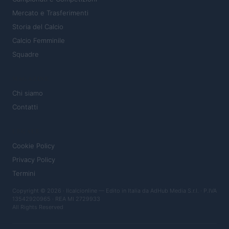
Mercato e Trasferimenti
Storia del Calcio
Calcio Femminile
Squadre
MAGAZINE
Chi siamo
Contatti
LEGALE
Cookie Policy
Privacy Policy
Termini
Copyright © 2026 · Ilcalcionline — Edito in Italia da
AdHub Media S.r.l.
· P.IVA
13542920965 · REA MI 2729933
All Rights Reserved