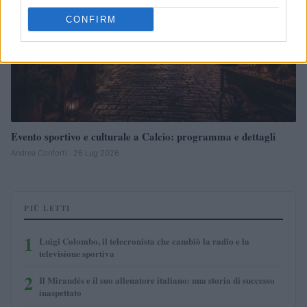
CONFIRM
Evento sportivo e culturale a Calcio: programma e dettagli
Andrea Conforti · 26 Lug 2026
PIÙ LETTI
1
Luigi Colombo, il telecronista che cambiò la radio e la
televisione sportiva
2
Il Mirandés e il suo allenatore italiano: una storia di successo
inaspettato