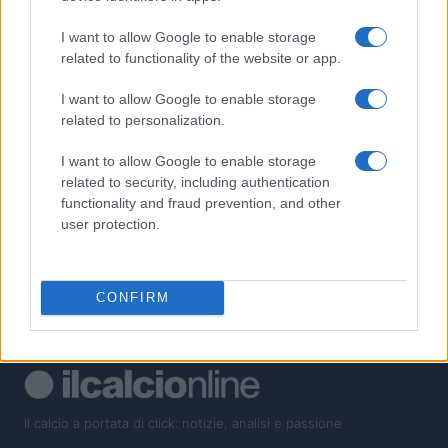
1
Scopri Calcio: il borgo lombardo ricco di storia e cultura
I want to allow Google to enable storage
2
related to functionality of the website or app.
La visione di Vito Tisci per il futuro del calcio giovanile
I want to allow Google to enable storage
3
Franco Baresi muore a 66 anni: omaggi e ricordi per il
related to personalization.
capitano del Milan
4
I want to allow Google to enable storage
Zidane: dalla gloria in campo alla panchina del Real Madrid
related to security, including authentication
functionality and fraud prevention, and other
5
Storia tattica del calcio italiano: catenaccio, zona, pressing e
user protection.
posizionale
CONFIRM
Il calcio a portata di click: notizie, analisi e passione