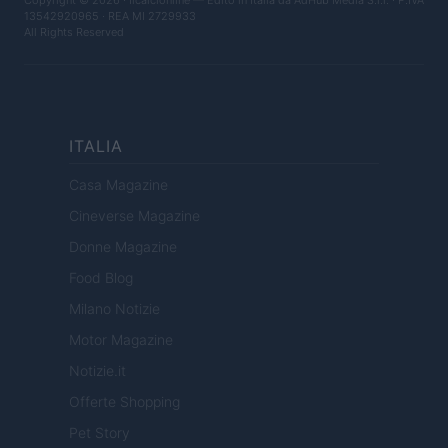
Copyright © 2026 · Ilcalcionline — Edito in Italia da
AdHub Media S.r.l.
· P.IVA
13542920965 · REA MI 2729933
All Rights Reserved
ITALIA
Casa Magazine
Cineverse Magazine
Donne Magazine
Food Blog
Milano Notizie
Motor Magazine
Notizie.it
Offerte Shopping
Pet Story