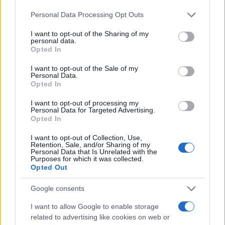
Please note that this website/app uses one or more Google
Scopri Calcio: il borgo lombardo ricco di storia e cultura
Personal Data Processing Opt Outs
services and may gather and store information including but
Francesca Lombardi · 6 Ago 2026
not limited to your visit or usage behaviour. You may click to
I want to opt-out of the Sharing of my
personal data.
grant or deny consent to Google and its third-party tags to
Opted In
STORIA DEL CALCIO
use your data for below specified purposes in below Google
consent section.
I want to opt-out of the Sale of my
Personal Data.
Opted In
I want to opt-out of processing my
Personal Data for Targeted Advertising.
Opted In
I want to opt-out of Collection, Use,
Retention, Sale, and/or Sharing of my
Personal Data that Is Unrelated with the
Purposes for which it was collected.
Opted Out
La visione di Vito Tisci per il futuro del calcio giovanile
Google consents
Ilaria Mauri · 4 Ago 2026
I want to allow Google to enable storage
related to advertising like cookies on web or
STORIA DEL CALCIO