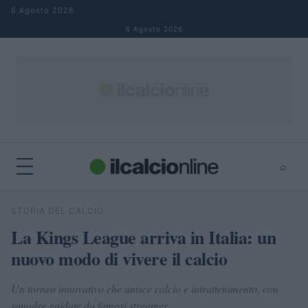
Salta al contenuto
6 Agosto 2026
6 Agosto 2026
⌕
×
⌕
STORIA DEL CALCIO
Cerca
La Kings League arriva in Italia: un
nuovo modo di vivere il calcio
Un torneo innovativo che unisce calcio e intrattenimento, con
squadre guidate da famosi streamer.