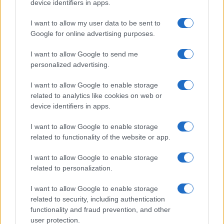
device identifiers in apps.
I want to allow my user data to be sent to
Google for online advertising purposes.
I want to allow Google to send me
personalized advertising.
I want to allow Google to enable storage
related to analytics like cookies on web or
device identifiers in apps.
I want to allow Google to enable storage
Franco Baresi muore a 66 anni: omaggi e ricordi per il
related to functionality of the website or app.
capitano del Milan
I want to allow Google to enable storage
Andrea Conforti · 3 Ago 2026
related to personalization.
I want to allow Google to enable storage
related to security, including authentication
PIÙ LETTI
functionality and fraud prevention, and other
user protection.
Scopri Calcio: il borgo lombardo ricco di storia e cultura