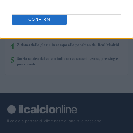
1
2
La visione di Vito Tisci per il futuro del calcio giovanile
CONFIRM
3
Franco Baresi muore a 66 anni: omaggi e ricordi per il
capitano del Milan
4
Zidane: dalla gloria in campo alla panchina del Real Madrid
5
Storia tattica del calcio italiano: catenaccio, zona, pressing e
posizionale
Il calcio a portata di click: notizie, analisi e passione