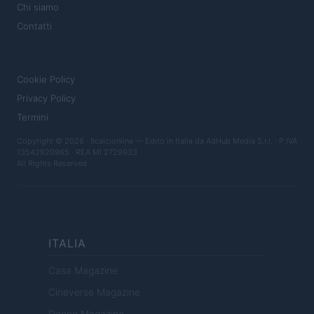
Chi siamo
Contatti
LEGALE
Cookie Policy
Privacy Policy
Termini
Copyright © 2026 · Ilcalcionline — Edito in Italia da
AdHub Media S.r.l.
· P.IVA
13542920965 · REA MI 2729933
All Rights Reserved
ITALIA
Casa Magazine
Cineverse Magazine
Donne Magazine