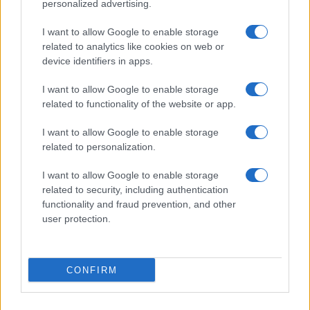
personalized advertising.
Evento sportivo e culturale a Calcio: programma e dettagli
I want to allow Google to enable storage
Andrea Conforti · 26 Lug 2026
related to analytics like cookies on web or
device identifiers in apps.
I want to allow Google to enable storage
PIÙ LETTI
related to functionality of the website or app.
1
Luigi Colombo, il telecronista che cambiò la radio e la
I want to allow Google to enable storage
televisione sportiva
related to personalization.
2
Il Mirandés e il suo allenatore italiano: una storia di successo
inaspettato
I want to allow Google to enable storage
related to security, including authentication
3
Quando il gioco di squadra insegna a vivere: calcio, storia e
functionality and fraud prevention, and other
valore educativo
user protection.
4
Analisi delle difficoltà di Arsenal e delle sue scelte di mercato
CONFIRM
5
Guida Completa al Campionato Mondiale di Calcio: Storia,
Curiosità e Record Incredibili