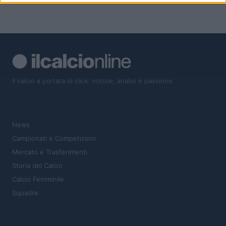
Il calcio a portata di click: notizie, analisi e passione
SEZIONI
News
Campionati e Competizioni
Mercato e Trasferimenti
Storia del Calcio
Calcio Femminile
Squadre
MAGAZINE