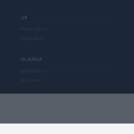
UK
News Hub UK
Lgbtq News
OLANDA
Investeren 24
NL Newz