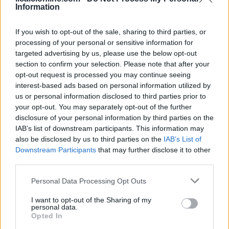
Information
If you wish to opt-out of the sale, sharing to third parties, or
processing of your personal or sensitive information for
targeted advertising by us, please use the below opt-out
section to confirm your selection. Please note that after your
opt-out request is processed you may continue seeing
interest-based ads based on personal information utilized by
us or personal information disclosed to third parties prior to
CSI Bergamo: Tra Corsi, Eventi e Protezione dei Dati
Personali
your opt-out. You may separately opt-out of the further
disclosure of your personal information by third parties on the
Francesca Lombardi · 29 Lug 2026
IAB’s list of downstream participants. This information may
also be disclosed by us to third parties on the
IAB’s List of
NEWS
Downstream Participants
that may further disclose it to other
third parties.
Please note that this website/app uses one or more Google
Personal Data Processing Opt Outs
services and may gather and store information including but
not limited to your visit or usage behaviour. You may click to
I want to opt-out of the Sharing of my
personal data.
grant or deny consent to Google and its third-party tags to
Opted In
use your data for below specified purposes in below Google