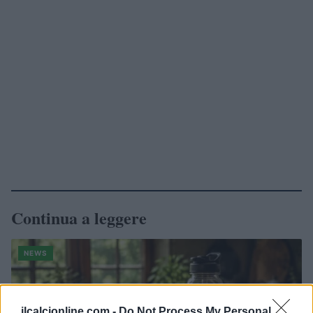
Continua a leggere
NEWS
ilcalcionline.com -
Do Not Process My Personal