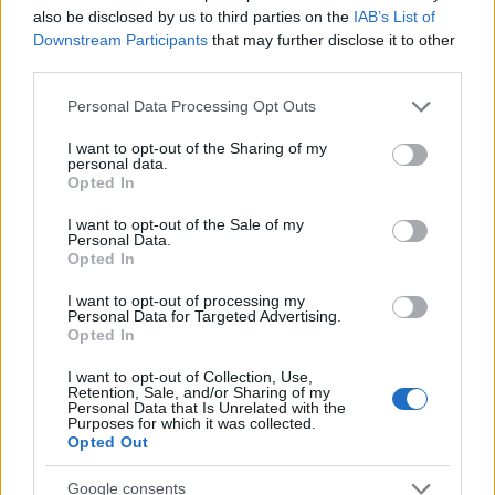
also be disclosed by us to third parties on the
IAB’s List of
Downstream Participants
that may further disclose it to other
third parties.
Please note that this website/app uses one or more Google
Personal Data Processing Opt Outs
services and may gather and store information including but
not limited to your visit or usage behaviour. You may click to
I want to opt-out of the Sharing of my
personal data.
La visione di Vito Tisci per il futuro del calcio giovanile
grant or deny consent to Google and its third-party tags to
Opted In
use your data for below specified purposes in below Google
Ilaria Mauri · 4 Ago 2026
consent section.
I want to opt-out of the Sale of my
Personal Data.
STORIA DEL CALCIO
Opted In
I want to opt-out of processing my
Personal Data for Targeted Advertising.
Opted In
I want to opt-out of Collection, Use,
Retention, Sale, and/or Sharing of my
Personal Data that Is Unrelated with the
Purposes for which it was collected.
Opted Out
Google consents