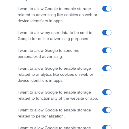
I want to allow Google to enable storage
Franco Baresi muore a 66 anni: omaggi e ricordi per il
related to advertising like cookies on web or
capitano del Milan
device identifiers in apps.
Andrea Conforti · 3 Ago 2026
I want to allow my user data to be sent to
Google for online advertising purposes.
STORIA DEL CALCIO
I want to allow Google to send me
personalized advertising.
I want to allow Google to enable storage
related to analytics like cookies on web or
device identifiers in apps.
I want to allow Google to enable storage
related to functionality of the website or app.
I want to allow Google to enable storage
related to personalization.
Zidane: dalla gloria in campo alla panchina del Real Madrid
Andrea Conforti · 2 Ago 2026
I want to allow Google to enable storage