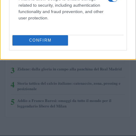
related to security, including authentication
functionality and fraud prevention, and other
user protection.
PIÙ LETTI
1
La visione di Vito Tisci per il futuro del calcio giovanile
CONFIRM
2
Franco Baresi muore a 66 anni: omaggi e ricordi per il
capitano del Milan
3
Zidane: dalla gloria in campo alla panchina del Real Madrid
4
Storia tattica del calcio italiano: catenaccio, zona, pressing e
posizionale
5
Addio a Franco Baresi: omaggi da tutto il mondo per il
leggendario libero del Milan