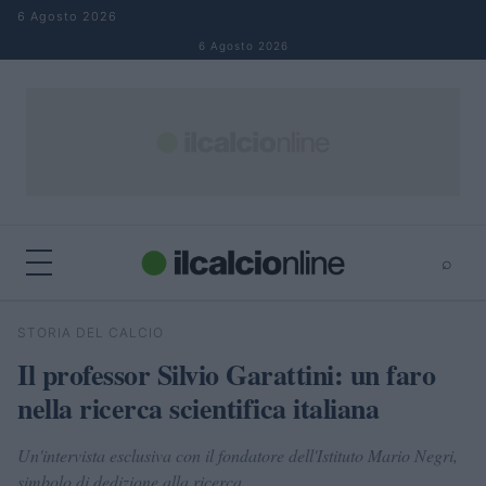
Salta al contenuto
6 Agosto 2026
6 Agosto 2026
⌕
×
⌕
STORIA DEL CALCIO
Cerca
Il professor Silvio Garattini: un faro
nella ricerca scientifica italiana
Un'intervista esclusiva con il fondatore dell'Istituto Mario Negri,
simbolo di dedizione alla ricerca.