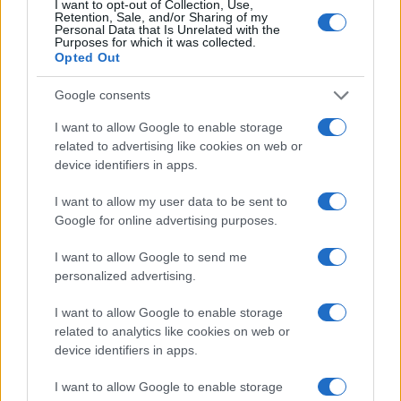
I want to opt-out of Collection, Use,
Retention, Sale, and/or Sharing of my
Personal Data that Is Unrelated with the
Purposes for which it was collected.
Opted Out
Google consents
I want to allow Google to enable storage
related to advertising like cookies on web or
Franco Baresi muore a 66 anni: omaggi e ricordi per il
device identifiers in apps.
capitano del Milan
I want to allow my user data to be sent to
Andrea Conforti · 3 Ago 2026
Google for online advertising purposes.
I want to allow Google to send me
personalized advertising.
PIÙ LETTI
I want to allow Google to enable storage
1
Scopri Calcio: il borgo lombardo ricco di storia e cultura
related to analytics like cookies on web or
device identifiers in apps.
2
La visione di Vito Tisci per il futuro del calcio giovanile
I want to allow Google to enable storage