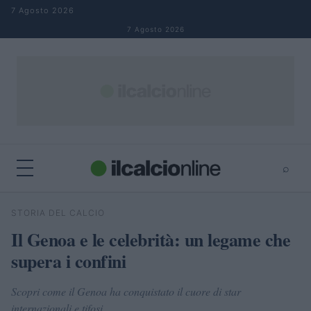
Salta al contenuto
7 Agosto 2026
7 Agosto 2026
⌕
×
⌕
STORIA DEL CALCIO
Cerca
Il Genoa e le celebrità: un legame che
supera i confini
Scopri come il Genoa ha conquistato il cuore di star
internazionali e tifosi