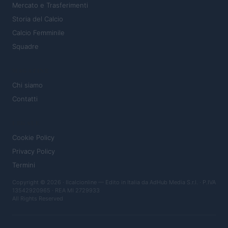
Mercato e Trasferimenti
Storia del Calcio
Calcio Femminile
Squadre
MAGAZINE
Chi siamo
Contatti
LEGALE
Cookie Policy
Privacy Policy
Termini
Copyright © 2026 · Ilcalcionline — Edito in Italia da
AdHub Media S.r.l.
· P.IVA
13542920965 · REA MI 2729933
All Rights Reserved