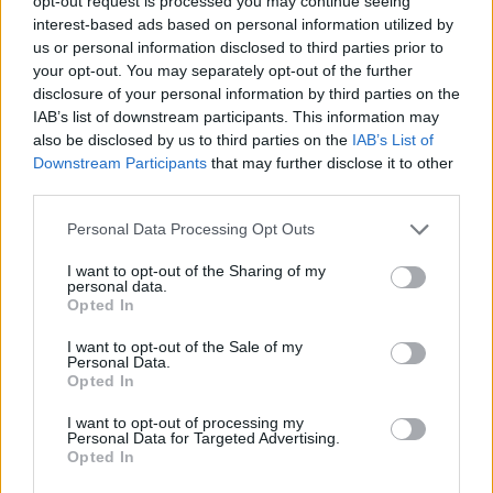
opt-out request is processed you may continue seeing
STORIA DEL CALCIO
interest-based ads based on personal information utilized by
us or personal information disclosed to third parties prior to
your opt-out. You may separately opt-out of the further
disclosure of your personal information by third parties on the
IAB’s list of downstream participants. This information may
also be disclosed by us to third parties on the
IAB’s List of
Downstream Participants
that may further disclose it to other
third parties.
Please note that this website/app uses one or more Google
Personal Data Processing Opt Outs
services and may gather and store information including but
not limited to your visit or usage behaviour. You may click to
I want to opt-out of the Sharing of my
personal data.
grant or deny consent to Google and its third-party tags to
Opted In
La visione di Vito Tisci per il futuro del calcio giovanile
use your data for below specified purposes in below Google
consent section.
Ilaria Mauri · 4 Ago 2026
I want to opt-out of the Sale of my
Personal Data.
Opted In
STORIA DEL CALCIO
I want to opt-out of processing my
Personal Data for Targeted Advertising.
Opted In