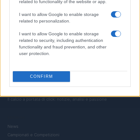
3
Franco Baresi muore a 66 anni: omaggi e ricordi per il
related to functionality of the website or app.
capitano del Milan
I want to allow Google to enable storage
4
Zidane: dalla gloria in campo alla panchina del Real Madrid
related to personalization.
5
Storia tattica del calcio italiano: catenaccio, zona, pressing e
I want to allow Google to enable storage
posizionale
related to security, including authentication
functionality and fraud prevention, and other
user protection.
CONFIRM
Il calcio a portata di click: notizie, analisi e passione
SEZIONI
News
Campionati e Competizioni