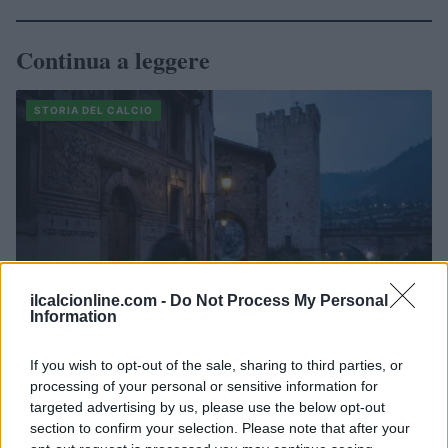
Continua a leggere
STORIA DEL CALCIO
ilcalcionline.com -
Do Not Process My Personal
Information
If you wish to opt-out of the sale, sharing to third parties, or
Scopri Calcio: il borgo lombardo ricco di storia e cultura
processing of your personal or sensitive information for
targeted advertising by us, please use the below opt-out
Francesca Lombardi · 6 Ago 2026
section to confirm your selection. Please note that after your