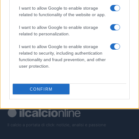
I want to allow Google to enable storage
2
La visione di Vito Tisci per il futuro del calcio giovanile
related to functionality of the website or app.
3
Franco Baresi muore a 66 anni: omaggi e ricordi per il
I want to allow Google to enable storage
capitano del Milan
related to personalization.
4
Zidane: dalla gloria in campo alla panchina del Real Madrid
I want to allow Google to enable storage
related to security, including authentication
5
Storia tattica del calcio italiano: catenaccio, zona, pressing e
functionality and fraud prevention, and other
posizionale
user protection.
CONFIRM
Il calcio a portata di click: notizie, analisi e passione