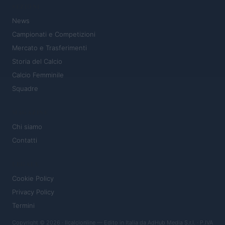
SEZIONI
News
Campionati e Competizioni
Mercato e Trasferimenti
Storia del Calcio
Calcio Femminile
Squadre
MAGAZINE
Chi siamo
Contatti
LEGALE
Cookie Policy
Privacy Policy
Termini
Copyright © 2026 · Ilcalcionline — Edito in Italia da
AdHub Media S.r.l.
· P.IVA