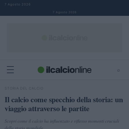
Salta al contenuto
7 Agosto 2026
7 Agosto 2026
⌕
×
⌕
STORIA DEL CALCIO
Cerca
Il calcio come specchio della storia: un
viaggio attraverso le partite
Scopri come il calcio ha influenzato e riflesso momenti cruciali
della storia mondiale.