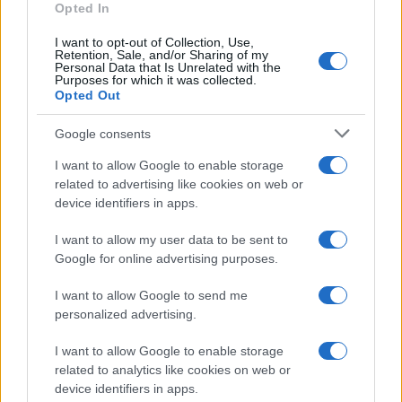
Opted In
I want to opt-out of Collection, Use,
Retention, Sale, and/or Sharing of my
Personal Data that Is Unrelated with the
Purposes for which it was collected.
Opted Out
Google consents
I want to allow Google to enable storage
related to advertising like cookies on web or
device identifiers in apps.
Franco Baresi muore a 66 anni: omaggi e ricordi per il
I want to allow my user data to be sent to
capitano del Milan
Google for online advertising purposes.
Andrea Conforti · 3 Ago 2026
I want to allow Google to send me
personalized advertising.
I want to allow Google to enable storage
PIÙ LETTI
related to analytics like cookies on web or
device identifiers in apps.
1
Scopri Calcio: il borgo lombardo ricco di storia e cultura