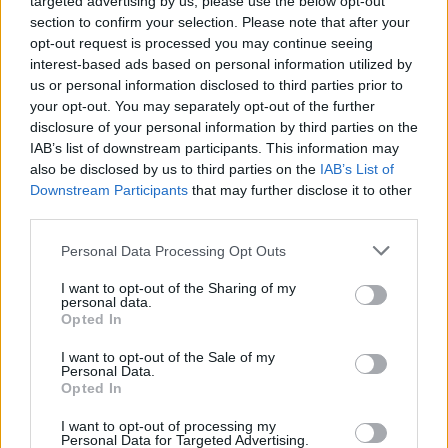
targeted advertising by us, please use the below opt-out
section to confirm your selection. Please note that after your
Scopri Calcio: il borgo lombardo ricco di storia e cultura
opt-out request is processed you may continue seeing
Francesca Lombardi · 6 Ago 2026
interest-based ads based on personal information utilized by
us or personal information disclosed to third parties prior to
STORIA DEL CALCIO
your opt-out. You may separately opt-out of the further
disclosure of your personal information by third parties on the
IAB’s list of downstream participants. This information may
also be disclosed by us to third parties on the
IAB’s List of
Downstream Participants
that may further disclose it to other
third parties.
Please note that this website/app uses one or more Google
Personal Data Processing Opt Outs
services and may gather and store information including but
not limited to your visit or usage behaviour. You may click to
I want to opt-out of the Sharing of my
personal data.
grant or deny consent to Google and its third-party tags to
Opted In
use your data for below specified purposes in below Google
consent section.
I want to opt-out of the Sale of my
La visione di Vito Tisci per il futuro del calcio giovanile
Personal Data.
Opted In
Ilaria Mauri · 4 Ago 2026
I want to opt-out of processing my
Personal Data for Targeted Advertising.
STORIA DEL CALCIO