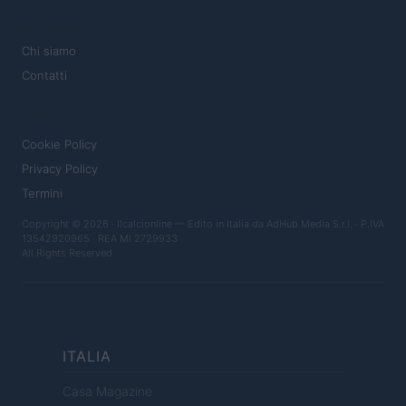
MAGAZINE
Chi siamo
Contatti
LEGALE
Cookie Policy
Privacy Policy
Termini
Copyright © 2026 · Ilcalcionline — Edito in Italia da
AdHub Media S.r.l.
· P.IVA
13542920965 · REA MI 2729933
All Rights Reserved
ITALIA
Casa Magazine