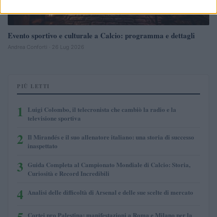
Evento sportivo e culturale a Calcio: programma e dettagli
Andrea Conforti · 26 Lug 2026
PIÙ LETTI
1
Luigi Colombo, il telecronista che cambiò la radio e la
televisione sportiva
2
Il Mirandés e il suo allenatore italiano: una storia di successo
inaspettato
3
Guida Completa al Campionato Mondiale di Calcio: Storia,
Curiosità e Record Incredibili
4
Analisi delle difficoltà di Arsenal e delle sue scelte di mercato
5
Cortei pro Palestina: manifestazioni a Roma e Milano per la