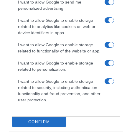
I want to allow Google to send me
personalized advertising.
I want to allow Google to enable storage
related to analytics like cookies on web or
device identifiers in apps.
I want to allow Google to enable storage
Quando il gioco di squadra insegna a vivere: calcio, storia e
valore educativo
related to functionality of the website or app.
Francesca Lombardi · 27 Lug 2026
I want to allow Google to enable storage
related to personalization.
NEWS
I want to allow Google to enable storage
related to security, including authentication
functionality and fraud prevention, and other
user protection.
CONFIRM