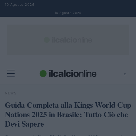
Salta al contenuto
10 Agosto 2026
10 Agosto 2026
⌕
×
⌕
NEWS
Cerca
Guida Completa alla Kings World Cup
Nations 2025 in Brasile: Tutto Ciò che
Devi Sapere