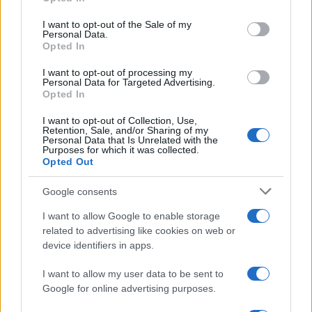
use your data for below specified purposes in below Google
consent section.
I want to opt-out of the Sale of my
Personal Data.
Opted In
I want to opt-out of processing my
Personal Data for Targeted Advertising.
Opted In
I want to opt-out of Collection, Use,
Retention, Sale, and/or Sharing of my
Personal Data that Is Unrelated with the
Purposes for which it was collected.
Opted Out
CSI Bergamo: Tra Corsi, Eventi e Protezione dei Dati
Personali
Google consents
Francesca Lombardi · 29 Lug 2026
I want to allow Google to enable storage
NEWS
related to advertising like cookies on web or
device identifiers in apps.
I want to allow my user data to be sent to
Google for online advertising purposes.