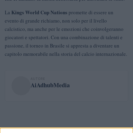
Kings World Cup Nations
La
promette di essere un
evento di grande richiamo, non solo per il livello
calcistico, ma anche per le emozioni che coinvolgeranno
giocatori e spettatori. Con una combinazione di talenti e
passione, il torneo in Brasile si appresta a diventare un
capitolo memorabile nella storia del calcio internazionale.
AUTORE
AiAdhubMedia