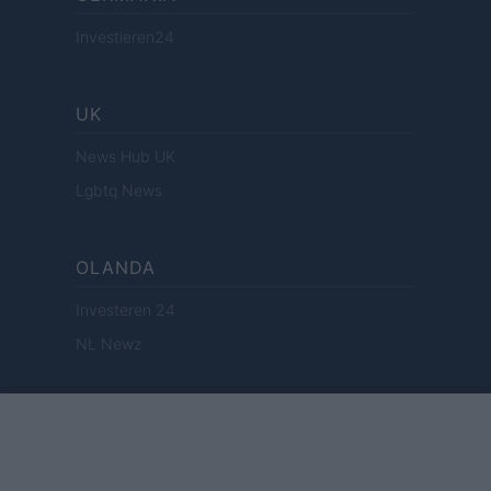
Investieren24
UK
News Hub UK
Lgbtq News
OLANDA
Investeren 24
NL Newz