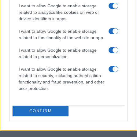
I want to allow Google to enable storage
related to analytics like cookies on web or
device identifiers in apps.
PIÙ LETTI
I want to allow Google to enable storage
1
related to functionality of the website or app.
Luigi Colombo, il telecronista che cambiò la radio e la
televisione sportiva
I want to allow Google to enable storage
2
Il Mirandés e il suo allenatore italiano: una storia di successo
related to personalization.
inaspettato
I want to allow Google to enable storage
3
Guida Completa al Campionato Mondiale di Calcio: Storia,
related to security, including authentication
Curiosità e Record Incredibili
functionality and fraud prevention, and other
user protection.
4
Quando il gioco di squadra insegna a vivere: calcio, storia e
valore educativo
5
Convocazione dei calciatori per la Coppa Italia Serie C
CONFIRM