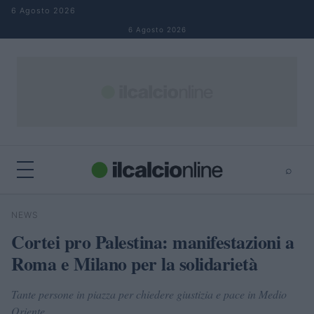
Salta al contenuto
6 Agosto 2026
6 Agosto 2026
⌕
×
⌕
NEWS
Cerca
Cortei pro Palestina: manifestazioni a
Roma e Milano per la solidarietà
Tante persone in piazza per chiedere giustizia e pace in Medio
Oriente