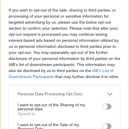
If you wish to opt-out of the sale, sharing to third parties, or
processing of your personal or sensitive information for
targeted advertising by us, please use the below opt-out
section to confirm your selection. Please note that after your
opt-out request is processed you may continue seeing
CSI Bergamo: Tra Corsi, Eventi e Protezione dei Dati
interest-based ads based on personal information utilized by
Personali
us or personal information disclosed to third parties prior to
Francesca Lombardi · 29 Lug 2026
your opt-out. You may separately opt-out of the further
disclosure of your personal information by third parties on the
IAB’s list of downstream participants. This information may
NEWS
also be disclosed by us to third parties on the
IAB’s List of
Downstream Participants
that may further disclose it to other
third parties.
Please note that this website/app uses one or more Google
Personal Data Processing Opt Outs
services and may gather and store information including but
not limited to your visit or usage behaviour. You may click to
I want to opt-out of the Sharing of my
personal data.
grant or deny consent to Google and its third-party tags to
Opted In
use your data for below specified purposes in below Google
consent section.
I want to opt-out of the Sale of my
Personal Data.