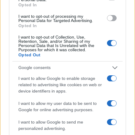
Opted In
Quando il gioco di squadra insegna a vivere: calcio, storia e
I want to opt-out of processing my
Personal Data for Targeted Advertising.
valore educativo
Opted In
Francesca Lombardi · 27 Lug 2026
I want to opt-out of Collection, Use,
Retention, Sale, and/or Sharing of my
NEWS
Personal Data that Is Unrelated with the
Purposes for which it was collected.
Opted Out
Google consents
I want to allow Google to enable storage
related to advertising like cookies on web or
device identifiers in apps.
I want to allow my user data to be sent to
Google for online advertising purposes.
I want to allow Google to send me
Evento sportivo e culturale a Calcio: programma e dettagli
personalized advertising.
Andrea Conforti · 26 Lug 2026