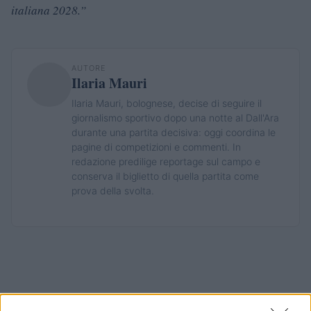
italiana 2028.”
AUTORE
Ilaria Mauri
Ilaria Mauri, bolognese, decise di seguire il
giornalismo sportivo dopo una notte al Dall'Ara
durante una partita decisiva: oggi coordina le
pagine di competizioni e commenti. In
redazione predilige reportage sul campo e
conserva il biglietto di quella partita come
prova della svolta.