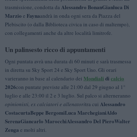
Alessandro Bonan
Gianluca Di
trasmissione, condotta da
Marzio
Fayna
e
andrà in onda ogni sera da Piazza del
Plebiscito (o dalla Biblioteca civica in caso di maltempo),
con collegamenti anche da altre località limitrofe.
Un palinsesto ricco di appuntamenti
Ogni puntata avrà una durata di 60 minuti e sarà trasmessa
in diretta su Sky Sport 24 e Sky Sport Uno. Gli orari
Mondiali
di
calcio
varieranno in base al calendario dei
2026
con puntate previste alle 21:00 dal 29 giugno al 1°
luglio e alle 23:00 il 2 e 3 luglio. Sul palco si alterneranno
Alessandro
opinionisti, ex calciatori e allenatori
tra cui
Costacurta
Beppe Bergomi
Luca Marchegiani
Aldo
Serena
Giancarlo Marocchi
Alessandro Del Piero
Walter
Zenga
e molti altri.