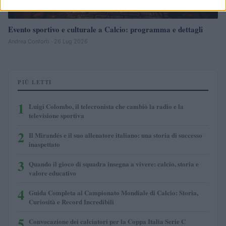
Evento sportivo e culturale a Calcio: programma e dettagli
Andrea Conforti · 26 Lug 2026
PIÙ LETTI
1
Luigi Colombo, il telecronista che cambiò la radio e la
televisione sportiva
2
Il Mirandés e il suo allenatore italiano: una storia di successo
inaspettato
3
Quando il gioco di squadra insegna a vivere: calcio, storia e
valore educativo
4
Guida Completa al Campionato Mondiale di Calcio: Storia,
Curiosità e Record Incredibili
5
Convocazione dei calciatori per la Coppa Italia Serie C