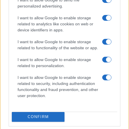
personalized advertising.
I want to allow Google to enable storage
related to analytics like cookies on web or
device identifiers in apps.
Quando il gioco di squadra insegna a vivere: calcio, storia e
I want to allow Google to enable storage
valore educativo
related to functionality of the website or app.
Francesca Lombardi · 27 Lug 2026
I want to allow Google to enable storage
related to personalization.
NEWS
I want to allow Google to enable storage
related to security, including authentication
functionality and fraud prevention, and other
user protection.
CONFIRM