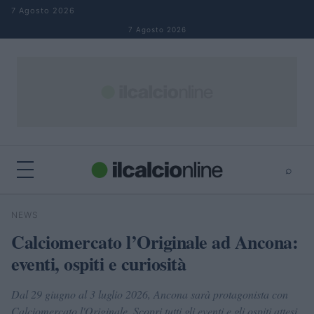
Salta al contenuto
7 Agosto 2026
7 Agosto 2026
⌕
×
⌕
NEWS
Cerca
Calciomercato l’Originale ad Ancona:
eventi, ospiti e curiosità
Dal 29 giugno al 3 luglio 2026, Ancona sarà protagonista con
Calciomercato l'Originale. Scopri tutti gli eventi e gli ospiti attesi