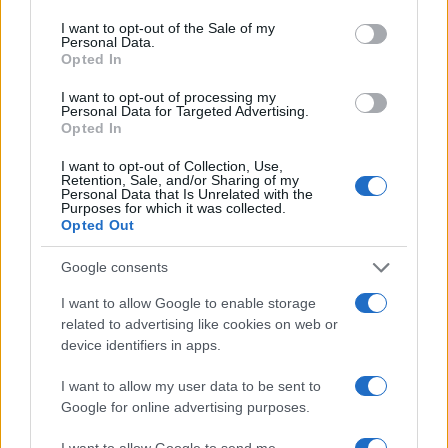
use your data for below specified purposes in below Google
consent section.
I want to opt-out of the Sale of my
Personal Data.
Opted In
I want to opt-out of processing my
Personal Data for Targeted Advertising.
Opted In
I want to opt-out of Collection, Use,
Retention, Sale, and/or Sharing of my
Personal Data that Is Unrelated with the
Purposes for which it was collected.
CSI Bergamo: Tra Corsi, Eventi e Protezione dei Dati
Opted Out
Personali
Google consents
Francesca Lombardi · 29 Lug 2026
I want to allow Google to enable storage
NEWS
related to advertising like cookies on web or
device identifiers in apps.
I want to allow my user data to be sent to
Google for online advertising purposes.
I want to allow Google to send me