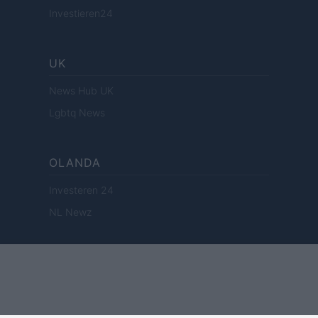
Investieren24
UK
News Hub UK
Lgbtq News
OLANDA
Investeren 24
NL Newz