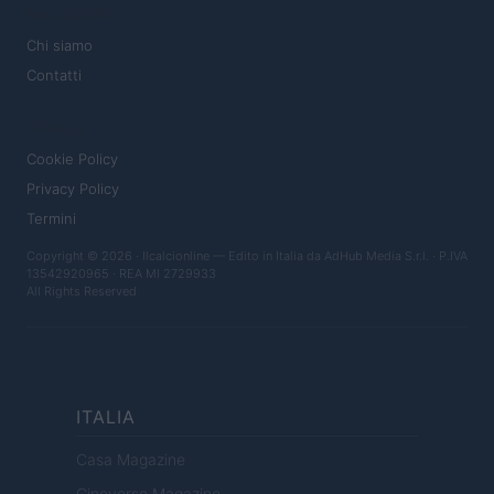
MAGAZINE
Chi siamo
Contatti
LEGALE
Cookie Policy
Privacy Policy
Termini
Copyright © 2026 · Ilcalcionline — Edito in Italia da
AdHub Media S.r.l.
· P.IVA
13542920965 · REA MI 2729933
All Rights Reserved
ITALIA
Casa Magazine
Cineverse Magazine