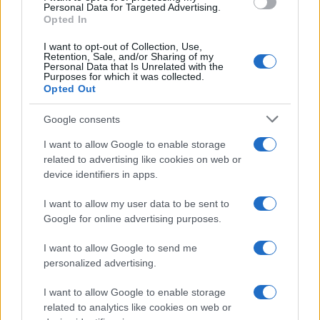
‘Campionesse’
Personal Data for Targeted Advertising.
Opted In
Ilaria Mauri · 8 Ago 2026
I want to opt-out of Collection, Use,
Retention, Sale, and/or Sharing of my
CALCIO FEMMINILE
Personal Data that Is Unrelated with the
Purposes for which it was collected.
Opted Out
Google consents
I want to allow Google to enable storage
related to advertising like cookies on web or
device identifiers in apps.
I want to allow my user data to be sent to
Google for online advertising purposes.
I want to allow Google to send me
Protocollo U17 femminile: primo controllo, pressing e
personalized advertising.
transizioni per alzare intensità e decision making
Ilaria Mauri · 7 Ago 2026
I want to allow Google to enable storage
related to analytics like cookies on web or
CALCIO FEMMINILE