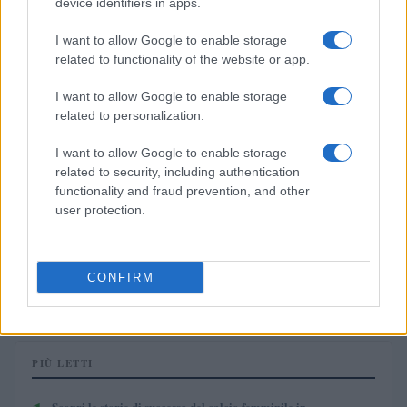
device identifiers in apps.
I want to allow Google to enable storage
related to functionality of the website or app.
I want to allow Google to enable storage
related to personalization.
I want to allow Google to enable storage
related to security, including authentication
functionality and fraud prevention, and other
user protection.
Come le accademie d’élite formano talenti: il modello Barça
nel femminile
CONFIRM
Ilaria Mauri · 6 Ago 2026
PIÙ LETTI
Scopri le storie di successo del calcio femminile in