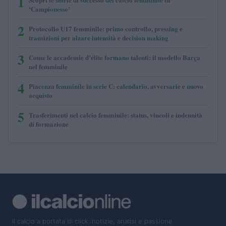
1
‘Campionesse’
2
Protocollo U17 femminile: primo controllo, pressing e
transizioni per alzare intensità e decision making
3
Come le accademie d’élite formano talenti: il modello Barça
nel femminile
4
Piacenza femminile in serie C: calendario, avversarie e nuovo
acquisto
5
Trasferimenti nel calcio femminile: status, vincoli e indennità
di formazione
Il calcio a portata di click: notizie, analisi e passione