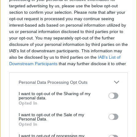
targeted advertising by us, please use the below opt-out
section to confirm your selection. Please note that after your
opt-out request is processed you may continue seeing
interest-based ads based on personal information utilized by
Continua a leggere
us or personal information disclosed to third parties prior to
your opt-out. You may separately opt-out of the further
disclosure of your personal information by third parties on the
CALCIO FEMMINILE
IAB’s list of downstream participants. This information may
also be disclosed by us to third parties on the
IAB’s List of
Downstream Participants
that may further disclose it to other
third parties.
Please note that this website/app uses one or more Google
Personal Data Processing Opt Outs
services and may gather and store information including but
not limited to your visit or usage behaviour. You may click to
I want to opt-out of the Sharing of my
personal data.
grant or deny consent to Google and its third-party tags to
Opted In
use your data for below specified purposes in below Google
consent section.
I want to opt-out of the Sale of my
Personal Data.
Opted In
Scopri le storie di successo del calcio femminile in
I want to opt-out of processing my