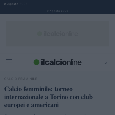
Salta al contenuto
9 Agosto 2026
9 Agosto 2026
⌕
×
⌕
CALCIO FEMMINILE
Cerca
Calcio femminile: torneo
internazionale a Torino con club
europei e americani