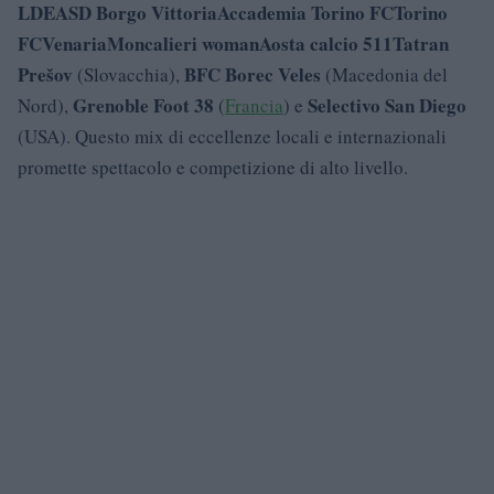
LDE
ASD Borgo Vittoria
Accademia Torino FC
Torino
FC
Venaria
Moncalieri woman
Aosta calcio 511
Tatran
Prešov
BFC Borec Veles
(Slovacchia),
(Macedonia del
Grenoble Foot 38
Selectivo San Diego
Nord),
(
Francia
) e
(USA). Questo mix di eccellenze locali e internazionali
promette spettacolo e competizione di alto livello.