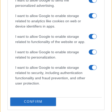
e novità
I want to allow Google to send me
personalized advertising.
I want to allow Google to enable storage
related to analytics like cookies on web or
device identifiers in apps.
I want to allow Google to enable storage
related to functionality of the website or app.
Il calcio a portata di click: notizie, analisi e passione
I want to allow Google to enable storage
related to personalization.
SEZIONI
I want to allow Google to enable storage
News
related to security, including authentication
Campionati e Competizioni
functionality and fraud prevention, and other
user protection.
Mercato e Trasferimenti
Storia del Calcio
Calcio Femminile
CONFIRM
Squadre