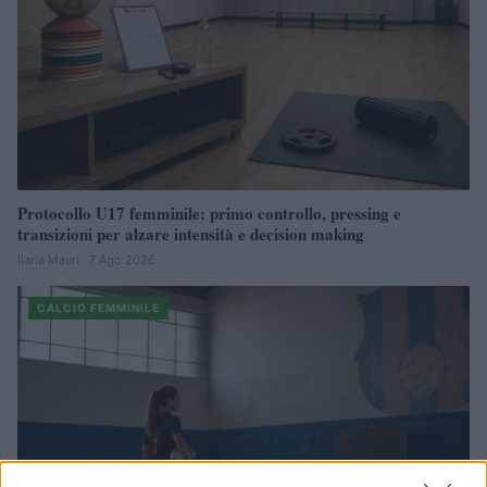
Protocollo U17 femminile: primo controllo, pressing e
transizioni per alzare intensità e decision making
Ilaria Mauri · 7 Ago 2026
CALCIO FEMMINILE