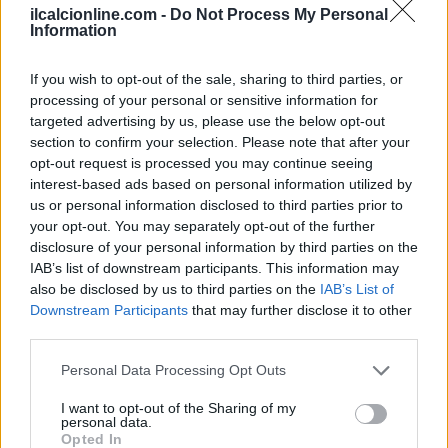
ilcalcionline.com -
Do Not Process My Personal
Information
If you wish to opt-out of the sale, sharing to third parties, or
processing of your personal or sensitive information for
Come le accademie d’élite formano talenti: il modello Barça
targeted advertising by us, please use the below opt-out
nel femminile
section to confirm your selection. Please note that after your
Ilaria Mauri · 6 Ago 2026
opt-out request is processed you may continue seeing
interest-based ads based on personal information utilized by
CALCIO FEMMINILE
us or personal information disclosed to third parties prior to
your opt-out. You may separately opt-out of the further
disclosure of your personal information by third parties on the
IAB’s list of downstream participants. This information may
also be disclosed by us to third parties on the
IAB’s List of
Downstream Participants
that may further disclose it to other
third parties.
Please note that this website/app uses one or more Google
Personal Data Processing Opt Outs
services and may gather and store information including but
not limited to your visit or usage behaviour. You may click to
I want to opt-out of the Sharing of my
personal data.
grant or deny consent to Google and its third-party tags to
Opted In