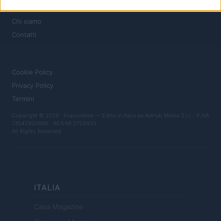
MAGAZINE
Chi siamo
Contatti
LEGALE
Cookie Policy
Privacy Policy
Termini
Copyright © 2026 · Ilcalcionline — Edito in Italia da
AdHub Media S.r.l.
· P.IVA
13542920965 · REA MI 2729933
All Rights Reserved
ITALIA
Casa Magazine