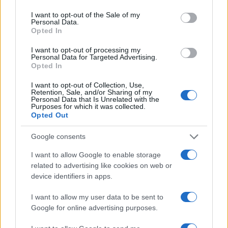
use your data for below specified purposes in below Google
consent section.
Piacenza femminile in serie C: calendario, avversarie e nuovo
I want to opt-out of the Sale of my
Personal Data.
acquisto
Opted In
Ilaria Mauri · 6 Ago 2026
I want to opt-out of processing my
Personal Data for Targeted Advertising.
Opted In
PIÙ LETTI
I want to opt-out of Collection, Use,
Retention, Sale, and/or Sharing of my
Personal Data that Is Unrelated with the
1
Protocollo U17 femminile: primo controllo, pressing e
Purposes for which it was collected.
transizioni per alzare intensità e decision making
Opted Out
2
Come le accademie d’élite formano talenti: il modello Barça
Google consents
nel femminile
I want to allow Google to enable storage
3
Piacenza femminile in serie C: calendario, avversarie e nuovo
related to advertising like cookies on web or
acquisto
device identifiers in apps.
4
Trasferimenti nel calcio femminile: status, vincoli e indennità
I want to allow my user data to be sent to
di formazione
Google for online advertising purposes.
5
Tutto sulla Serie B Femminile 2026-2027: squadre, calendario