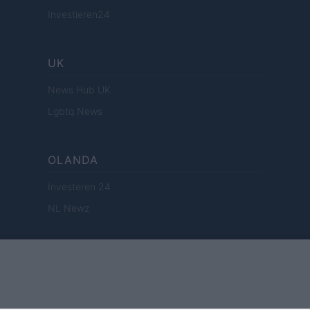
Investieren24
UK
News Hub UK
Lgbtq News
OLANDA
Investeren 24
NL Newz