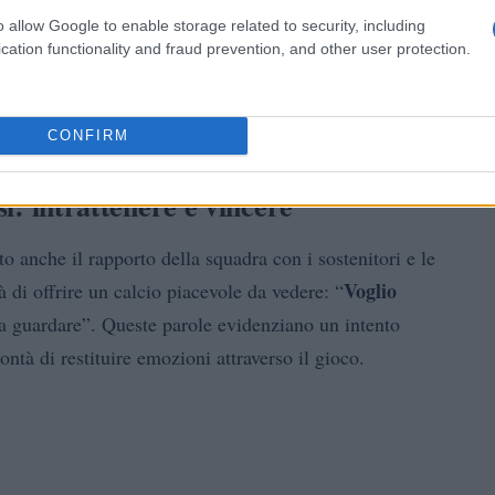
egri
ma non voglio parlare di come giocava il Milan.
o allow Google to enable storage related to security, including
dichiarazione ha voluto separare il proprio progetto
cation functionality and fraud prevention, and other user protection.
ne il valore. L’enfasi è stata posta sull’autonomia del
implementare le proprie idee, adattandole alle
CONFIRM
si: intrattenere e vincere
to anche il rapporto della squadra con i sostenitori e le
Voglio
à di offrire un calcio piacevole da vedere: “
a guardare”. Queste parole evidenziano un intento
ontà di restituire emozioni attraverso il gioco.