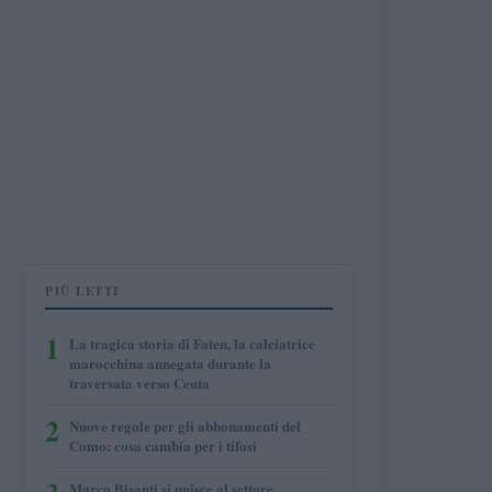
PIÙ LETTI
1
La tragica storia di Faten, la calciatrice
marocchina annegata durante la
traversata verso Ceuta
2
Nuove regole per gli abbonamenti del
Como: cosa cambia per i tifosi
Marco Bisanti si unisce al settore