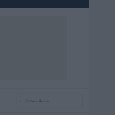
⌕
Cerca