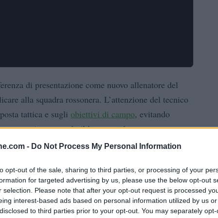
erenza di presentazione come nuovo allenatore del
icare alla squadra rossonera. L’attenzione del tecnico
posta tattica e sugli
obiettivi di campo
, evitando
ssore ma riconoscendo il lavoro svolto.
ine.com -
Do Not Process My Personal Information
o la volontà di impostare un modello di gioco
ace di coniugare spettacolo e risultati. Le sue parole
to opt-out of the sale, sharing to third parties, or processing of your per
formation for targeted advertising by us, please use the below opt-out s
a sul possesso palla e sulla capacità difensiva del
r selection. Please note that after your opt-out request is processed y
inare competitività e identità nel breve e medio periodo.
eing interest-based ads based on personal information utilized by us or
disclosed to third parties prior to your opt-out. You may separately opt-