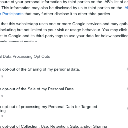
losure of your personal information by third parties on the IAB’s list of
 possesso, dominio e equilibrio
. This information may also be disclosed by us to third parties on the
IA
Participants
that may further disclose it to other third parties.
 termini chiari quale sia il punto di partenza della sua
 that this website/app uses one or more Google services and may gath
are
“. Con questa affermazione Amorim ha voluto
including but not limited to your visit or usage behaviour. You may click 
ineando come il possesso palla debba servire a
dominare
 to Google and its third-party tags to use your data for below specifi
ogle consent section.
natore ha insistito sul fatto che il gioco propositivo
che l’aspetto estetico deve andare di pari passo con la
l Data Processing Opt Outs
o opt-out of the Sharing of my personal data.
In
o opt-out of the Sale of my Personal Data.
In
to opt-out of processing my Personal Data for Targeted
ing.
In
o opt-out of Collection, Use, Retention, Sale, and/or Sharing