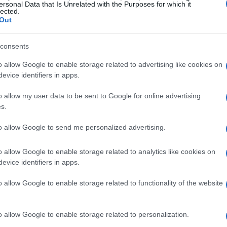
ersonal Data that Is Unrelated with the Purposes for which it
lected.
Out
consents
o allow Google to enable storage related to advertising like cookies on
evice identifiers in apps.
o allow my user data to be sent to Google for online advertising
 volte: la squadra deve saper gestire la fase di possesso
s.
mata a difendersi. Amorim ha infatti puntualizzato che
to allow Google to send me personalized advertising.
ndo così come un punto di forza da valorizzare nel suo
e un calcio propositivo con schemi che garantiscano
o allow Google to enable storage related to analytics like cookies on
evice identifiers in apps.
el campo.
o allow Google to enable storage related to functionality of the website
diretto con Allegri
llegri, Amorim ha risposto con toni rispettosi ma
o allow Google to enable storage related to personalization.