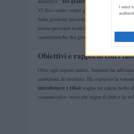
Ho grandissimo rispetto di All
definitivi: “
I want t
Vi dico come vorrei giocare io”. Con questa 
authenti
dalla gestione precedente, senza però sminuir
nuovo percorso tecnico e sulla necessità di 
caratteristiche dei giocatori a disposizione.
Obiettivi e rapporto con i tifo
Oltre agli aspetti tattici, Amorim ha affronta
ambizioni di risultato. Ha espresso la volont
intrattenere i tifosi
voglio un calcio bello d
comunicativo verso chi segue il club e la vol