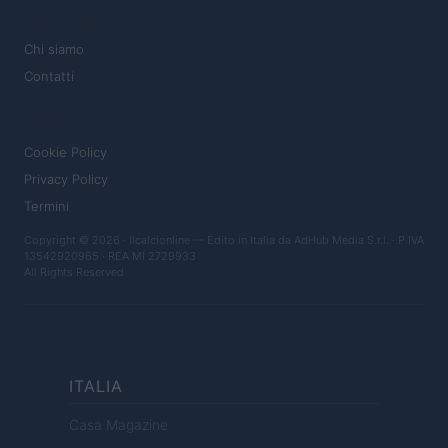
MAGAZINE
Chi siamo
Contatti
LEGALE
Cookie Policy
Privacy Policy
Termini
Copyright © 2026 · Ilcalcionline — Edito in Italia da
AdHub Media S.r.l.
· P.IVA
13542920965 · REA MI 2729933
All Rights Reserved
ITALIA
Casa Magazine