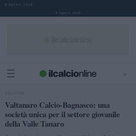
Salta al contenuto
8 Agosto 2026
8 Agosto 2026
⌕
×
⌕
SQUADRE
Cerca
Valtanaro Calcio-Bagnasco: una
società unica per il settore giovanile
della Valle Tanaro