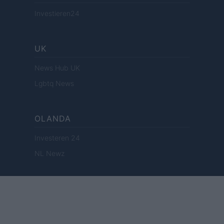
Investieren24
UK
News Hub UK
Lgbtq News
OLANDA
Investeren 24
NL Newz