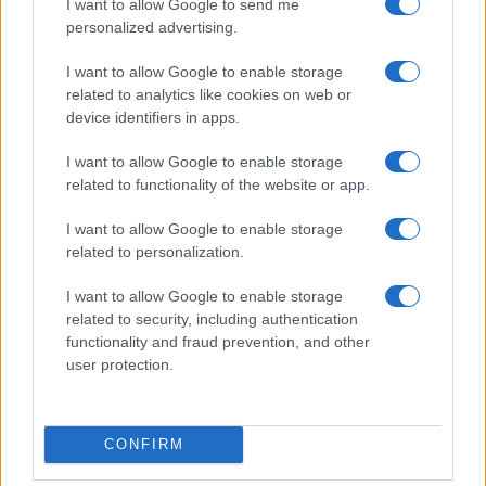
I want to allow Google to send me
personalized advertising.
I want to allow Google to enable storage
related to analytics like cookies on web or
device identifiers in apps.
I want to allow Google to enable storage
related to functionality of the website or app.
Cagliari Calcio 2026/2027: scopri la maglia pre-gara ufficiale
I want to allow Google to enable storage
con design tecnico
related to personalization.
Ilaria Mauri · 8 Ago 2026
I want to allow Google to enable storage
related to security, including authentication
SQUADRE
functionality and fraud prevention, and other
user protection.
CONFIRM