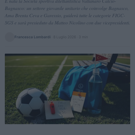
È nata la Società sportiva dilettantistica Valtanaro Calcio-
Bagnasco: un settore giovanile unitario che coinvolge Bagnasco,
Ama Brenta Ceva e Garessio, guiderà tutte le categorie FIGC-
SGS e sarà presieduto da Matteo Nicolino con due vicepresidenti.
Francesca Lombardi
·
8 Luglio 2026
· 3 min