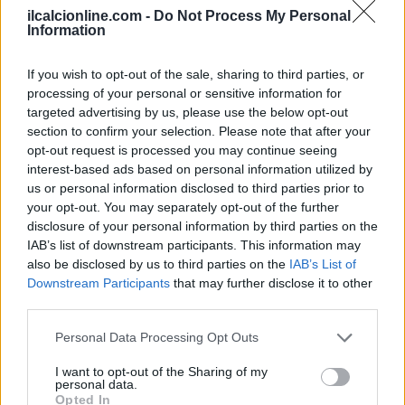
ilcalcionline.com -
Do Not Process My Personal
Information
If you wish to opt-out of the sale, sharing to third parties, or
AUTORE
Francesca Lombardi
processing of your personal or sensitive information for
targeted advertising by us, please use the below opt-out
Francesca Lombardi, fiorentina, prese appunti
section to confirm your selection. Please note that after your
tecnici dal primo box di un circuito toscano e
opt-out request is processed you may continue seeing
da allora firma approfondimenti sui motori. In
interest-based ads based on personal information utilized by
redazione sostiene un approccio metodico alle
us or personal information disclosed to third parties prior to
prove su pista, cura il format 'tecnica e
your opt-out. You may separately opt-out of the further
cronaca' e conserva i fogli di appunti del
disclosure of your personal information by third parties on the
debutto tecnico in autodromo.
IAB’s list of downstream participants. This information may
also be disclosed by us to third parties on the
IAB’s List of
Downstream Participants
that may further disclose it to other
third parties.
Please note that this website/app uses one or more Google
Personal Data Processing Opt Outs
services and may gather and store information including but
not limited to your visit or usage behaviour. You may click to
I want to opt-out of the Sharing of my
personal data.
grant or deny consent to Google and its third-party tags to
Opted In