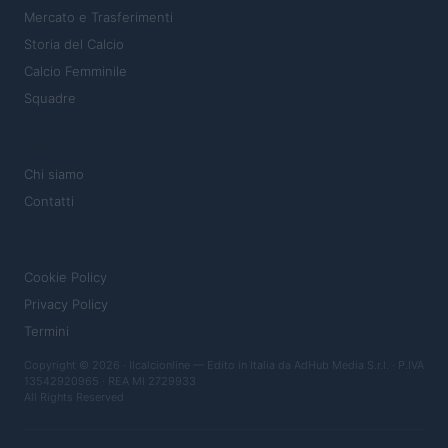
Mercato e Trasferimenti
Storia del Calcio
Calcio Femminile
Squadre
MAGAZINE
Chi siamo
Contatti
LEGALE
Cookie Policy
Privacy Policy
Termini
Copyright © 2026 · Ilcalcionline — Edito in Italia da
AdHub Media S.r.l.
· P.IVA
13542920965 · REA MI 2729933
All Rights Reserved