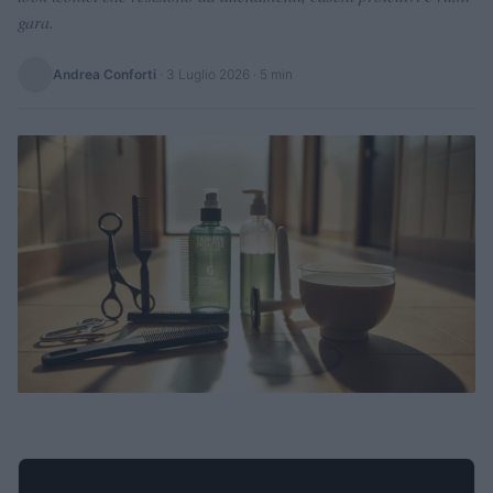
gara.
Andrea Conforti
·
3 Luglio 2026
· 5 min