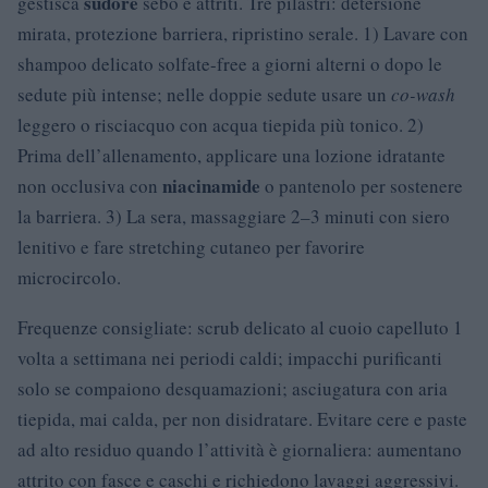
sudore
gestisca
sebo e attriti. Tre pilastri: detersione
mirata, protezione barriera, ripristino serale. 1) Lavare con
shampoo delicato solfate-free a giorni alterni o dopo le
sedute più intense; nelle doppie sedute usare un
co-wash
leggero o risciacquo con acqua tiepida più tonico. 2)
Prima dell’allenamento, applicare una lozione idratante
niacinamide
non occlusiva con
o pantenolo per sostenere
la barriera. 3) La sera, massaggiare 2–3 minuti con siero
lenitivo e fare stretching cutaneo per favorire
microcircolo.
Frequenze consigliate: scrub delicato al cuoio capelluto 1
volta a settimana nei periodi caldi; impacchi purificanti
solo se compaiono desquamazioni; asciugatura con aria
tiepida, mai calda, per non disidratare. Evitare cere e paste
ad alto residuo quando l’attività è giornaliera: aumentano
attrito con fasce e caschi e richiedono lavaggi aggressivi.