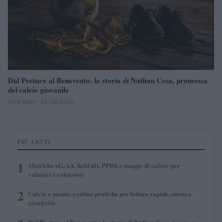
Dal Preturo al Benevento: la storia di Nathan Cesa, promessa
del calcio giovanile
Ilaria Mauri · 28 Lug 2026
PIÙ LETTI
1
Metriche xG, xA, field tilt, PPDA e mappe di calore per
valutare i calciatori
2
Calcio e mente: routine pratiche per letture rapide, stress e
creatività
Dal Preturo al Benevento: la storia di Nathan Cesa, promessa