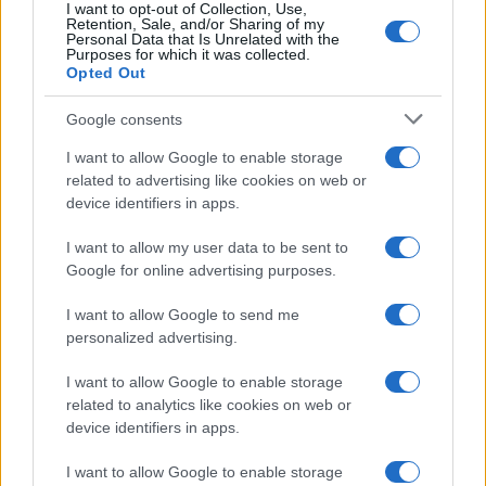
I want to opt-out of Collection, Use,
rivoluzionare. In pre-season si possono testare variazioni
Retention, Sale, and/or Sharing of my
Personal Data that Is Unrelated with the
di lunghezza o forma; in pieno campionato, si punta alla
Purposes for which it was collected.
Opted Out
ripetibilità e alla
resilienza
del look.
Google consents
I want to allow Google to enable storage
AUTORE
related to advertising like cookies on web or
Andrea Conforti
device identifiers in apps.
Andrea Conforti, 46enne torinese dal look
I want to allow my user data to be sent to
casual e naturale, è un analista tattico che
Google for online advertising purposes.
trasforma dati e clip in racconti social. Ricorda
quando annotò la rimonta al box stampa dello
I want to allow Google to send me
Stadio Olimpico Grande Torino: da
personalized advertising.
quell'appunto nacque la sua linea editoriale,
che propugna spiegazioni visive per il tifoso
I want to allow Google to enable storage
critico. Dettaglio unico: una stagione allenatore
related to analytics like cookies on web or
under15 al Chieri e ciclista urbano.
device identifiers in apps.
I want to allow Google to enable storage