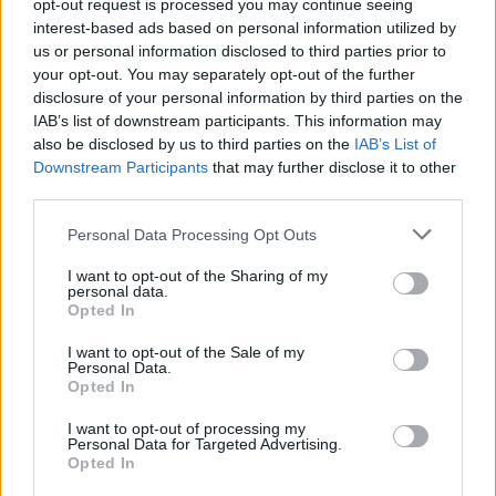
opt-out request is processed you may continue seeing
interest-based ads based on personal information utilized by
Calendario tagli e micro-manutenzione in
us or personal information disclosed to third parties prior to
stagione
your opt-out. You may separately opt-out of the further
disclosure of your personal information by third parties on the
IAB’s list of downstream participants. This information may
ritocco
La costanza batte la quantità. In fase di carico, un
also be disclosed by us to third parties on the
IAB’s List of
ogni 2 settimane mantiene sfumature leggibili e top
Downstream Participants
that may further disclose it to other
disciplinato; in gara ogni 10 giorni se si richiede
third parties.
un’immagine sempre nitida. Tra un appuntamento e l’altro:
Please note that this website/app uses one or more Google
Personal Data Processing Opt Outs
rifinitura fai-da-te di basette e contorno nuca con trimmer
services and may gather and store information including but
not limited to your visit or usage behaviour. You may click to
I want to opt-out of the Sharing of my
a guardia alta, pettinatura quotidiana in doccia con dita, e
personal data.
grant or deny consent to Google and its third-party tags to
30 secondi di massaggio cutaneo per decontrarre aree di
Opted In
use your data for below specified purposes in below Google
tensione.
consent section.
I want to opt-out of the Sale of my
Personal Data.
Opted In
Prima delle trasferte, preparare un kit essenziale: mini
shampoo delicato, spray texture, cream paste, tonico
I want to opt-out of processing my
Personal Data for Targeted Advertising.
lenitivo, pettine a denti larghi, microfibra. Evitare nuove
Opted In
linee di taglio a ridosso della partita: meglio rifinire che