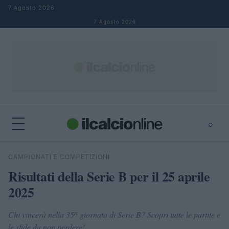
Salta al contenuto
7 Agosto 2026
7 Agosto 2026
⌕
×
⌕
CAMPIONATI E COMPETIZIONI
Cerca
Risultati della Serie B per il 25 aprile
2025
Chi vincerà nella 35^ giornata di Serie B? Scopri tutte le partite e
le sfide da non perdere!