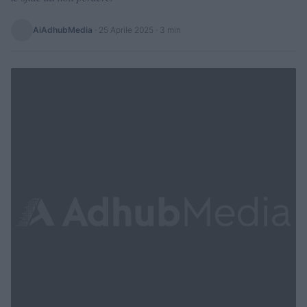
AiAdhubMedia
·
25 Aprile 2025
· 3 min