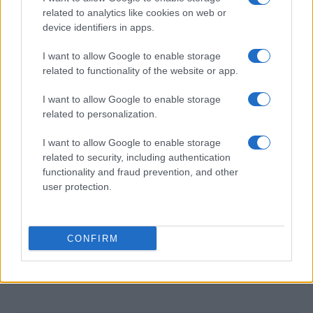
Monaco
related to analytics like cookies on web or
Francesca Lombardi · 7 Ago 2026
device identifiers in apps.
CAMPIONATI E COMPETIZIONI
I want to allow Google to enable storage
related to functionality of the website or app.
I want to allow Google to enable storage
related to personalization.
I want to allow Google to enable storage
related to security, including authentication
functionality and fraud prevention, and other
user protection.
CONFIRM
Amichevole estiva: la Fiorentina pareggia 1-1 con il Deportivo
La Coruña
Francesca Lombardi · 7 Ago 2026