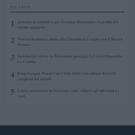
PIÙ LETTI
1
Atalanta in trattativa per Yeremay Hernandez: il profilo del
talento spagnolo
2
Vincent Kompany punta alla Champions League con il Bayern
Monaco
3
Amichevole estiva: la Fiorentina pareggia 1-1 con il Deportivo
La Coruña
4
Kings League World Cup Clubs 2026: i brasiliani del G3X
campioni del mondo
5
Calcio amatoriale in Svizzera: come ridurre gli infortuni e i
costi