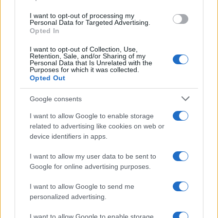
I want to opt-out of processing my
Personal Data for Targeted Advertising.
Atalanta in trattativa per Yeremay Hernandez: il profilo del
Opted In
talento spagnolo
I want to opt-out of Collection, Use,
Francesca Lombardi · 7 Ago 2026
Retention, Sale, and/or Sharing of my
Personal Data that Is Unrelated with the
Purposes for which it was collected.
CAMPIONATI E COMPETIZIONI
Opted Out
Google consents
I want to allow Google to enable storage
related to advertising like cookies on web or
device identifiers in apps.
I want to allow my user data to be sent to
Google for online advertising purposes.
I want to allow Google to send me
personalized advertising.
Vincent Kompany punta alla Champions League con il Bayern
I want to allow Google to enable storage