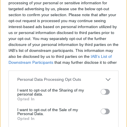
tecnici dal primo box di un circuito toscano e
processing of your personal or sensitive information for
da allora firma approfondimenti sui motori. In
targeted advertising by us, please use the below opt-out
redazione sostiene un approccio metodico alle
section to confirm your selection. Please note that after your
prove su pista, cura il format 'tecnica e
opt-out request is processed you may continue seeing
cronaca' e conserva i fogli di appunti del
interest-based ads based on personal information utilized by
debutto tecnico in autodromo.
us or personal information disclosed to third parties prior to
your opt-out. You may separately opt-out of the further
disclosure of your personal information by third parties on the
IAB’s list of downstream participants. This information may
also be disclosed by us to third parties on the
IAB’s List of
Downstream Participants
that may further disclose it to other
third parties.
Please note that this website/app uses one or more Google
Personal Data Processing Opt Outs
services and may gather and store information including but
not limited to your visit or usage behaviour. You may click to
I want to opt-out of the Sharing of my
personal data.
grant or deny consent to Google and its third-party tags to
Opted In
use your data for below specified purposes in below Google
consent section.
I want to opt-out of the Sale of my
Personal Data.
Opted In