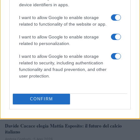
device identifiers in apps.
Trasferimento ufficiale: Früchtl dal Lecce al Salisburgo
I want to allow Google to enable storage
related to functionality of the website or app.
Francesca Lombardi · 6 Ago 2026
I want to allow Google to enable storage
MERCATO E TRASFERIMENTI
related to personalization.
I want to allow Google to enable storage
related to security, including authentication
functionality and fraud prevention, and other
user protection.
CONFIRM
Davide Cacace elogia Mattia Esposito: il futuro del calcio
italiano
Andrea Conforti · 5 Ago 2026