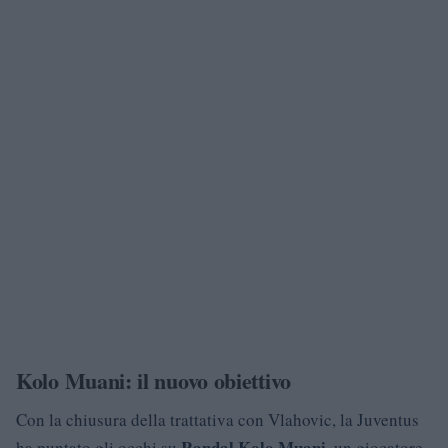
Kolo Muani: il nuovo obiettivo
Con la chiusura della trattativa con Vlahovic, la Juventus
Randal Kolo Muani
ha puntato gli occhi su
, un giocatore