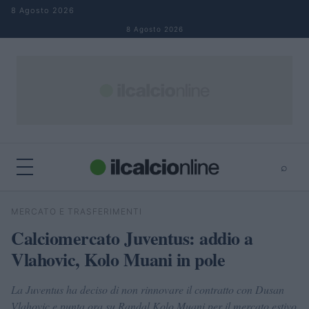
Salta al contenuto
8 Agosto 2026
8 Agosto 2026
⌕
×
⌕
MERCATO E TRASFERIMENTI
Cerca
Calciomercato Juventus: addio a
Vlahovic, Kolo Muani in pole
La Juventus ha deciso di non rinnovare il contratto con Dusan
Vlahovic e punta ora su Randal Kolo Muani per il mercato estivo