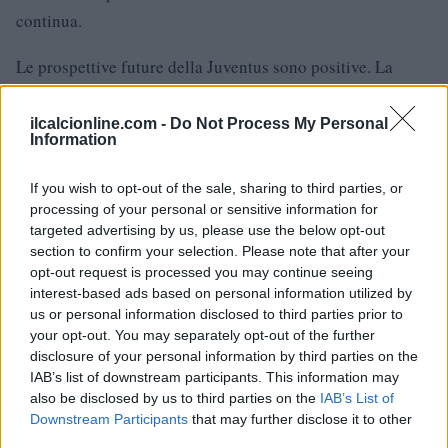
continua.
Le prospettive future della Juventus sono positive. La
società ha le risorse e la determinazione per costruire una
squadra di alto livello. La scelta di puntare su Kolo Muani
ilcalcionline.com -
Do Not Process My Personal
Information
rappresenta un passo importante in questa direzione, e la
società è pronta a fare ulteriori investimenti per rafforzare
If you wish to opt-out of the sale, sharing to third parties, or
la squadra in vista delle prossime stagioni.
processing of your personal or sensitive information for
targeted advertising by us, please use the below opt-out
section to confirm your selection. Please note that after your
opt-out request is processed you may continue seeing
AUTORE
interest-based ads based on personal information utilized by
Francesca Lombardi
us or personal information disclosed to third parties prior to
your opt-out. You may separately opt-out of the further
Francesca Lombardi, fiorentina, prese appunti
disclosure of your personal information by third parties on the
tecnici dal primo box di un circuito toscano e
IAB’s list of downstream participants. This information may
da allora firma approfondimenti sui motori. In
also be disclosed by us to third parties on the
IAB’s List of
redazione sostiene un approccio metodico alle
Downstream Participants
that may further disclose it to other
prove su pista, cura il format 'tecnica e
third parties.
cronaca' e conserva i fogli di appunti del