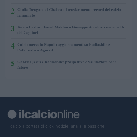
2
Giulia Dragoni al Chelsea: il trasferimento record del calcio
femminile
3
Kevin Carlos, Daniel Maldini e Giuseppe Aurelio: i nuovi volti
del Cagliari
4
Calciomercato Napoli: aggiornamenti su Badiashile e
l’alternativa Aguerd
5
Gabriel Jesus e Badiashile: prospettive e valutazioni per il
futuro
Il calcio a portata di click: notizie, analisi e passione