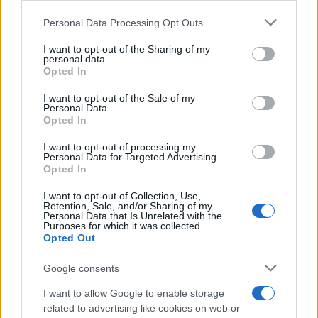
debutto tecnico in autodromo.
Please note that this website/app uses one or more Google
Personal Data Processing Opt Outs
services and may gather and store information including but
not limited to your visit or usage behaviour. You may click to
I want to opt-out of the Sharing of my
personal data.
grant or deny consent to Google and its third-party tags to
Opted In
use your data for below specified purposes in below Google
consent section.
I want to opt-out of the Sale of my
Personal Data.
Opted In
I want to opt-out of processing my
Personal Data for Targeted Advertising.
Opted In
I want to opt-out of Collection, Use,
Retention, Sale, and/or Sharing of my
Personal Data that Is Unrelated with the
Purposes for which it was collected.
Opted Out
Google consents
I want to allow Google to enable storage
related to advertising like cookies on web or