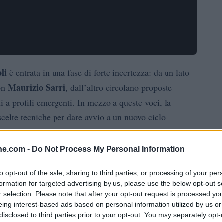
li
è entrata in una fase di forte incertezza: da un lato
Maurizio Sarri
con
, dall’altro circolano proposte
i a profili emergenti. In mezzo a queste voci, la
scelte tecniche per dare avvio a un nuovo ciclo
scenari a sorpresa. Il confronto tra la comunicazione
ce a rendere il quadro ancora più fluido.
ine.com -
Do Not Process My Personal Information
tti con diversi allenatori: i nomi più ricorrenti sono
to opt-out of the sale, sharing to third parties, or processing of your per
formation for targeted advertising by us, please use the below opt-out s
, entrambi ritenuti idonei dalle componenti dirigenziali
r selection. Please note that after your opt-out request is processed y
Antonio Conte
ione di
viene descritta come incerta,
eing interest-based ads based on personal information utilized by us or
disclosed to third parties prior to your opt-out. You may separately opt-
ciato dubbi sulla sua permanenza. Nelle stesse