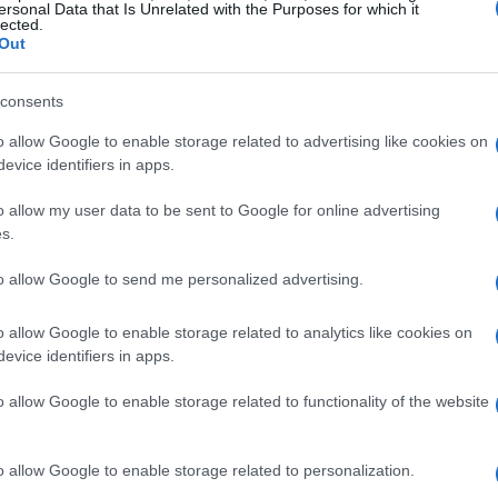
ersonal Data that Is Unrelated with the Purposes for which it
lected.
Out
consents
o allow Google to enable storage related to advertising like cookies on
evice identifiers in apps.
o allow my user data to be sent to Google for online advertising
s.
to allow Google to send me personalized advertising.
o allow Google to enable storage related to analytics like cookies on
evice identifiers in apps.
o allow Google to enable storage related to functionality of the website
 elementi: aspettative tecniche, condizioni contrattuali
o allow Google to enable storage related to personalization.
termine. Il concetto di
compatibilità di progetto
è