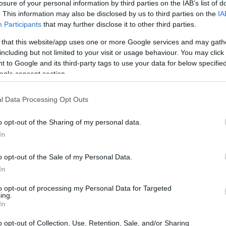
losure of your personal information by third parties on the IAB’s list of
cnici stranieri, ma alcuni di questi percorsi si
. This information may also be disclosed by us to third parties on the
IA
uisce a un clima di attesa prima di un annuncio
Participants
that may further disclose it to other third parties.
 that this website/app uses one or more Google services and may gath
including but not limited to your visit or usage behaviour. You may click 
 to Google and its third-party tags to use your data for below specifi
ogle consent section.
Maurizio Sarri
orno di
si sarebbe interrotta in modo
l Data Processing Opt Outs
rsi dalla corsa nonostante i tentativi del club di
o opt-out of the Sharing of my personal data.
iciali non sono state dettagliate, ma è evidente che i
In
mpliato la distanza tra le parti fino a chiudere ogni
apoli a sondare con maggior decisione altre soluzioni,
o opt-out of the Sale of my Personal Data.
In
a trattativa possa evolvere rapidamente in ambito
to opt-out of processing my Personal Data for Targeted
ing.
In
o opt-out of Collection, Use, Retention, Sale, and/or Sharing