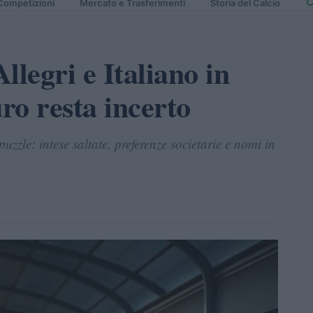
Competizioni
Mercato e Trasferimenti
Storia del Calcio
llegri e Italiano in
uro resta incerto
zzle: intese saltate, preferenze societarie e nomi in