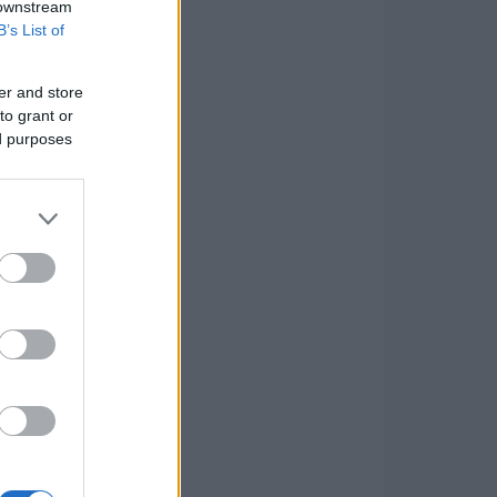
 downstream
B’s List of
er and store
to grant or
ed purposes