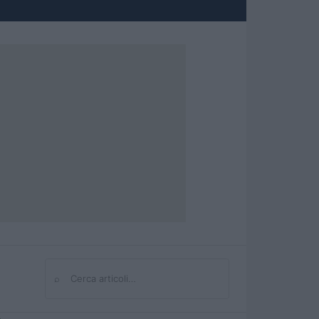
⌕
Cerca