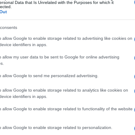
ersonal Data that Is Unrelated with the Purposes for which it
NEWS
lected.
Out
consents
o allow Google to enable storage related to advertising like cookies on
evice identifiers in apps.
o allow my user data to be sent to Google for online advertising
s.
to allow Google to send me personalized advertising.
o allow Google to enable storage related to analytics like cookies on
evice identifiers in apps.
Claudio Ranieri torna alla Roma: un
o allow Google to enable storage related to functionality of the website
nuovo inizio per il club giallorosso
Claudio Ranieri è il nuovo allenatore della Roma, pronto a
o allow Google to enable storage related to personalization.
risollevare le sorti della squadra.