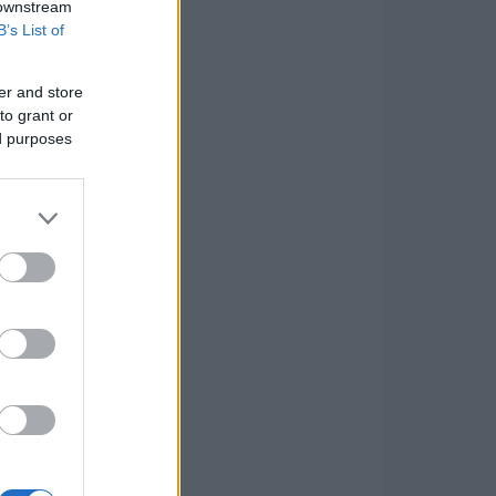
 downstream
B’s List of
er and store
to grant or
ed purposes