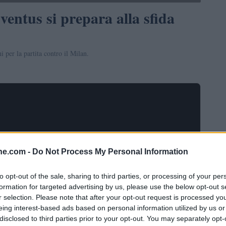
ventus si prepara alla sfida
i per la partita contro il Milan.
ine.com -
Do Not Process My Personal Information
to opt-out of the sale, sharing to third parties, or processing of your per
formation for targeted advertising by us, please use the below opt-out s
r selection. Please note that after your opt-out request is processed y
NEWS
eing interest-based ads based on personal information utilized by us or
disclosed to third parties prior to your opt-out. You may separately opt-