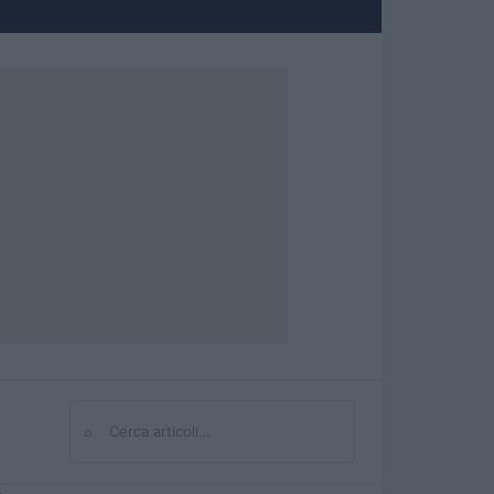
⌕
Cerca