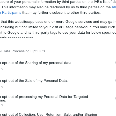
losure of your personal information by third parties on the IAB’s list of
. This information may also be disclosed by us to third parties on the
IA
Participants
that may further disclose it to other third parties.
 that this website/app uses one or more Google services and may gath
including but not limited to your visit or usage behaviour. You may click 
 to Google and its third-party tags to use your data for below specifi
ogle consent section.
l Data Processing Opt Outs
o opt-out of the Sharing of my personal data.
In
 la
Il futuro incerto del Torino: possibili
o opt-out of the Sale of my Personal Data.
cambiamenti in panchina
In
ne
Il Torino attraversa un momento difficile e l'allenatore
to opt-out of processing my Personal Data for Targeted
Vanoli è a rischio esonero.
ing.
In
Redazione · 19 Nov 2024
o opt-out of Collection, Use, Retention, Sale, and/or Sharing