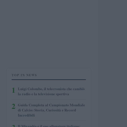
TOP IN NEWS
1
Luigi Colombo, il telecronista che cambiò
la radio e la televisione sportiva
2
Guida Completa al Campionato Mondiale
di Calcio: Storia, Curiosità e Record
Incredibili
Il Mirandés e il suo allenatore italiano: