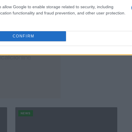
Redazione · 18 Nov 2024
o allow Google to enable storage related to security, including
cation functionality and fraud prevention, and other user protection.
CONFIRM
NEWS