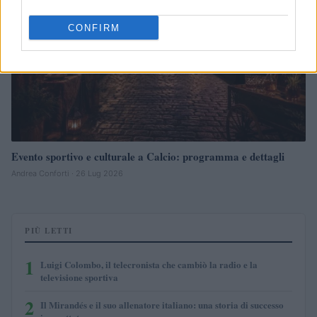
CONFIRM
Evento sportivo e culturale a Calcio: programma e dettagli
Andrea Conforti · 26 Lug 2026
PIÙ LETTI
1
Luigi Colombo, il telecronista che cambiò la radio e la
televisione sportiva
2
Il Mirandés e il suo allenatore italiano: una storia di successo