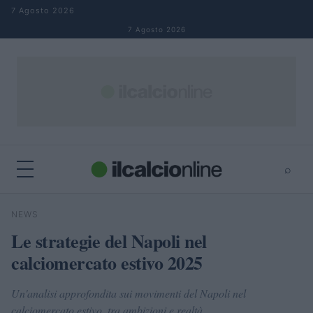
Salta al contenuto
7 Agosto 2026
7 Agosto 2026
⌕
×
⌕
NEWS
Cerca
Le strategie del Napoli nel
calciomercato estivo 2025
Un'analisi approfondita sui movimenti del Napoli nel
calciomercato estivo, tra ambizioni e realtà.