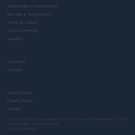
Campionati e Competizioni
Mercato e Trasferimenti
Storia del Calcio
Calcio Femminile
Squadre
MAGAZINE
Chi siamo
Contatti
LEGALE
Cookie Policy
Privacy Policy
Termini
Copyright © 2026 · Ilcalcionline — Edito in Italia da
AdHub Media S.r.l.
· P.IVA
13542920965 · REA MI 2729933
All Rights Reserved