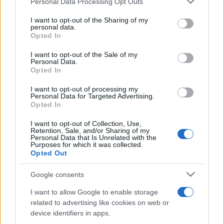
Personal Data Processing Opt Outs
services and may gather and store information including but
not limited to your visit or usage behaviour. You may click to
I want to opt-out of the Sharing of my
Continua a leggere
personal data.
grant or deny consent to Google and its third-party tags to
Opted In
use your data for below specified purposes in below Google
consent section.
I want to opt-out of the Sale of my
NEWS
Personal Data.
Opted In
I want to opt-out of processing my
Personal Data for Targeted Advertising.
Opted In
I want to opt-out of Collection, Use,
Retention, Sale, and/or Sharing of my
Personal Data that Is Unrelated with the
Purposes for which it was collected.
Opted Out
Google consents
CSI Bergamo: Tra Corsi, Eventi e Protezione dei Dati
I want to allow Google to enable storage
Personali
related to advertising like cookies on web or
device identifiers in apps.
Francesca Lombardi · 29 Lug 2026