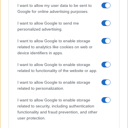
I want to allow my user data to be sent to
NEWS
Google for online advertising purposes.
I want to allow Google to send me
personalized advertising.
I want to allow Google to enable storage
related to analytics like cookies on web or
device identifiers in apps.
I want to allow Google to enable storage
related to functionality of the website or app.
I want to allow Google to enable storage
Quando il gioco di squadra insegna a vivere: calcio, storia e
related to personalization.
valore educativo
Francesca Lombardi · 27 Lug 2026
I want to allow Google to enable storage
related to security, including authentication
functionality and fraud prevention, and other
NEWS
user protection.