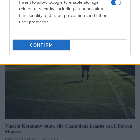
I want to allow Google to enable storage
related to security, including authentication
Atalanta in trattativa per Yeremay Hernandez: il profilo del
functionality and fraud prevention, and other
talento spagnolo
user protection.
Francesca Lombardi · 7 Ago 2026
CAMPIONATI E COMPETIZIONI
CONFIRM
Vincent Kompany punta alla Champions League con il Bayern
Monaco
Francesca Lombardi · 7 Ago 2026