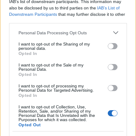
IAB’s list of downstream participants. This information may
also be disclosed by us to third parties on the
IAB’s List of
Downstream Participants
that may further disclose it to other
third parties.
Please note that this website/app uses one or more Google
Personal Data Processing Opt Outs
services and may gather and store information including but
not limited to your visit or usage behaviour. You may click to
I want to opt-out of the Sharing of my
personal data.
grant or deny consent to Google and its third-party tags to
Opted In
use your data for below specified purposes in below Google
consent section.
I want to opt-out of the Sale of my
Personal Data.
Continua a leggere
Opted In
I want to opt-out of processing my
CAMPIONATI E COMPETIZIONI
Personal Data for Targeted Advertising.
Opted In
I want to opt-out of Collection, Use,
Retention, Sale, and/or Sharing of my
Personal Data that Is Unrelated with the
Purposes for which it was collected.
Opted Out