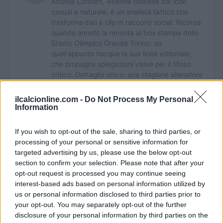
Andrea Conforti, 46enne torinese dal look
casual e naturale, è un analista tattico che
trasforma dati e clip in racconti social. Ricorda
quando annotò la rimonta al box stampa dello
Stadio Olimpico Grande Torino: da
quell'appunto nacque la sua linea editoriale,
che propugna spiegazioni visive per il tifoso
critico. Dettaglio unico: una stagione allenatore
under15 al Chieri e ciclista urbano.
ilcalcionline.com -
Do Not Process My Personal
Information
If you wish to opt-out of the sale, sharing to third parties, or
processing of your personal or sensitive information for
targeted advertising by us, please use the below opt-out
section to confirm your selection. Please note that after your
opt-out request is processed you may continue seeing
interest-based ads based on personal information utilized by
us or personal information disclosed to third parties prior to
your opt-out. You may separately opt-out of the further
disclosure of your personal information by third parties on the