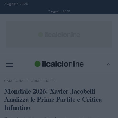
Salta al contenuto
7 Agosto 2026
7 Agosto 2026
⌕
×
⌕
CAMPIONATI E COMPETIZIONI
Cerca
Mondiale 2026: Xavier Jacobelli
Analizza le Prime Partite e Critica
Infantino