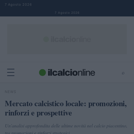
Salta al contenuto
7 Agosto 2026
7 Agosto 2026
⌕
×
⌕
NEWS
Cerca
Mercato calcistico locale: promozioni,
rinforzi e prospettive
Un'analisi approfondita delle ultime novità nel calcio piacentino,
tra promozioni e rinforzi strategici.