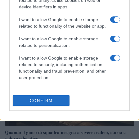
related to analytics like cookies on web or
device identifiers in apps.
CSI Bergamo: Tra Corsi, Eventi e Protezione dei Dati
I want to allow Google to enable storage
Personali
related to functionality of the website or app.
Francesca Lombardi · 29 Lug 2026
I want to allow Google to enable storage
related to personalization.
NEWS
I want to allow Google to enable storage
related to security, including authentication
functionality and fraud prevention, and other
user protection.
CONFIRM
Quando il gioco di squadra insegna a vivere: calcio, storia e
valore educativo