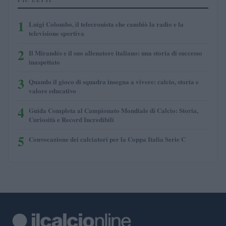
1
Luigi Colombo, il telecronista che cambiò la radio e la
televisione sportiva
2
Il Mirandés e il suo allenatore italiano: una storia di successo
inaspettato
3
Quando il gioco di squadra insegna a vivere: calcio, storia e
valore educativo
4
Guida Completa al Campionato Mondiale di Calcio: Storia,
Curiosità e Record Incredibili
5
Convocazione dei calciatori per la Coppa Italia Serie C