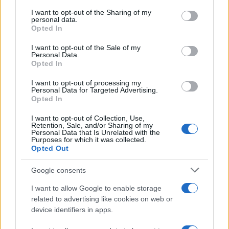
services and may gather and store information including but
Continua a leggere
not limited to your visit or usage behaviour. You may click to
I want to opt-out of the Sharing of my
personal data.
grant or deny consent to Google and its third-party tags to
Opted In
use your data for below specified purposes in below Google
NEWS
consent section.
I want to opt-out of the Sale of my
Personal Data.
Opted In
I want to opt-out of processing my
Personal Data for Targeted Advertising.
Opted In
I want to opt-out of Collection, Use,
Retention, Sale, and/or Sharing of my
Personal Data that Is Unrelated with the
Purposes for which it was collected.
Opted Out
Google consents
CSI Bergamo: Tra Corsi, Eventi e Protezione dei Dati
I want to allow Google to enable storage
Personali
related to advertising like cookies on web or
Francesca Lombardi · 29 Lug 2026
device identifiers in apps.
NEWS