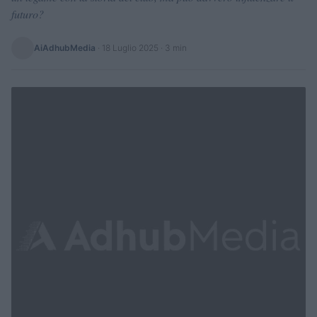
futuro?
AiAdhubMedia
·
18 Luglio 2025
· 3 min