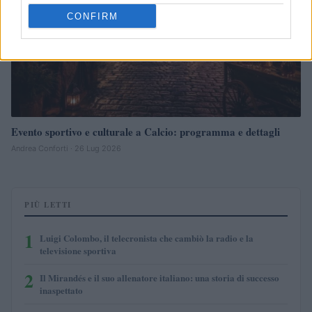
CONFIRM
Evento sportivo e culturale a Calcio: programma e dettagli
Andrea Conforti · 26 Lug 2026
PIÙ LETTI
1
Luigi Colombo, il telecronista che cambiò la radio e la
televisione sportiva
2
Il Mirandés e il suo allenatore italiano: una storia di successo
inaspettato