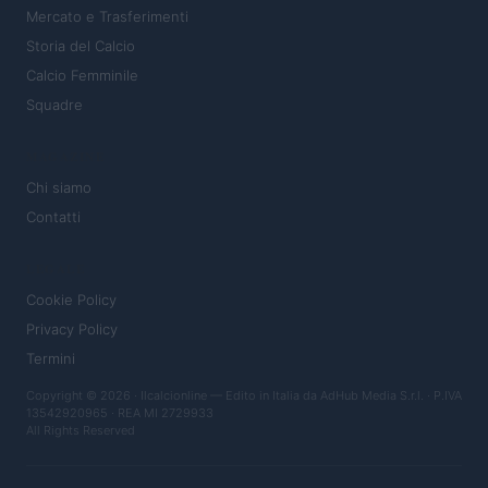
Mercato e Trasferimenti
Storia del Calcio
Calcio Femminile
Squadre
MAGAZINE
Chi siamo
Contatti
LEGALE
Cookie Policy
Privacy Policy
Termini
Copyright © 2026 · Ilcalcionline — Edito in Italia da
AdHub Media S.r.l.
· P.IVA
13542920965 · REA MI 2729933
All Rights Reserved