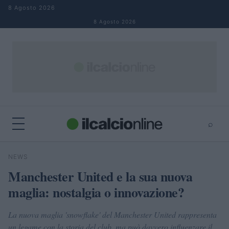
Salta al contenuto
8 Agosto 2026
8 Agosto 2026
⌕
×
⌕
NEWS
Cerca
Manchester United e la sua nuova
maglia: nostalgia o innovazione?
La nuova maglia 'snowflake' del Manchester United rappresenta
un legame con la storia del club, ma può davvero influenzare il