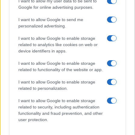
I want to allow my user data to be sent to
Google for online advertising purposes.
I want to allow Google to send me
personalized advertising.
I want to allow Google to enable storage
related to analytics like cookies on web or
device identifiers in apps.
I want to allow Google to enable storage
related to functionality of the website or app.
Quando il gioco di squadra insegna a vivere: calcio, storia e
I want to allow Google to enable storage
valore educativo
related to personalization.
Francesca Lombardi · 27 Lug 2026
I want to allow Google to enable storage
related to security, including authentication
NEWS
functionality and fraud prevention, and other
user protection.