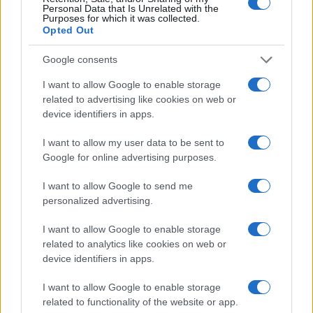
Personal Data that Is Unrelated with the
Purposes for which it was collected.
SQUADRE
Opted Out
Google consents
I want to allow Google to enable storage
related to advertising like cookies on web or
device identifiers in apps.
I want to allow my user data to be sent to
Google for online advertising purposes.
I want to allow Google to send me
personalized advertising.
Vivaio U17-U18: costruire un percorso integrato d’élite
I want to allow Google to enable storage
Ilaria Mauri · 8 Ago 2026
related to analytics like cookies on web or
device identifiers in apps.
SQUADRE
I want to allow Google to enable storage
related to functionality of the website or app.