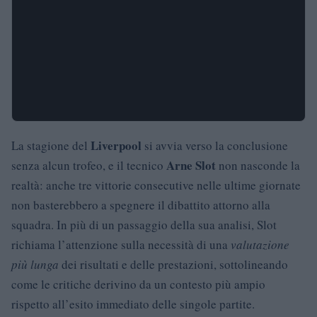
Liverpool
La stagione del
si avvia verso la conclusione
Arne Slot
senza alcun trofeo, e il tecnico
non nasconde la
realtà: anche tre vittorie consecutive nelle ultime giornate
non basterebbero a spegnere il dibattito attorno alla
squadra. In più di un passaggio della sua analisi, Slot
richiama l’attenzione sulla necessità di una
valutazione
più lunga
dei risultati e delle prestazioni, sottolineando
come le critiche derivino da un contesto più ampio
rispetto all’esito immediato delle singole partite.