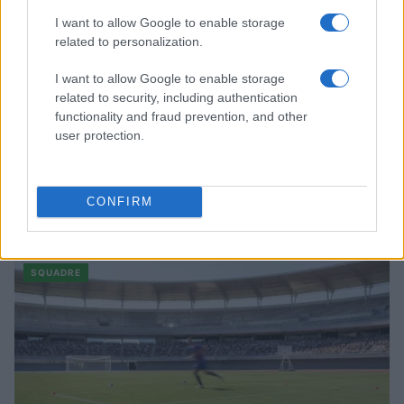
I want to allow Google to enable storage
related to personalization.
I want to allow Google to enable storage
related to security, including authentication
functionality and fraud prevention, and other
user protection.
Cagliari Calcio 2026/2027: scopri la maglia pre-gara ufficiale
CONFIRM
con design tecnico
Ilaria Mauri · 8 Ago 2026
SQUADRE