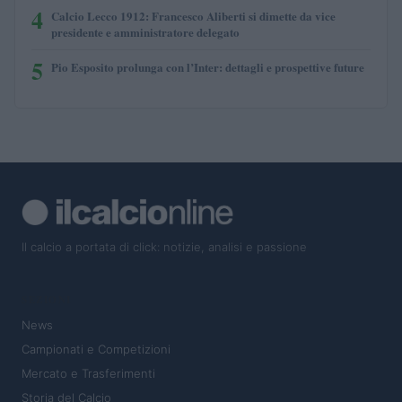
4
Calcio Lecco 1912: Francesco Aliberti si dimette da vice
presidente e amministratore delegato
5
Pio Esposito prolunga con l’Inter: dettagli e prospettive future
Il calcio a portata di click: notizie, analisi e passione
SEZIONI
News
Campionati e Competizioni
Mercato e Trasferimenti
Storia del Calcio