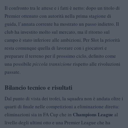
Il confronto tra le attese e i fatti è netto: dopo un titolo di
Premier ottenuto con autorità nella prima stagione di
guida, l’annata corrente ha mostrato un passo indietro. Il
club ha investito molto sul mercato, ma il ritorno sul
campo è stato inferiore alle ambizioni. Per Slot la priorità
resta comunque quella di lavorare con i giocatori e
preparare il terreno per il prossimo ciclo, definito come
una possibile
piccola transizione
rispetto alle rivoluzioni
passate.
Bilancio tecnico e risultati
Dal punto di vista dei trofei, la squadra non è andata oltre i
quarti di finale nelle competizioni a eliminazione diretta:
Champions League
eliminazioni sia in FA Cup che in
al
livello degli ultimi otto e una Premier League che ha