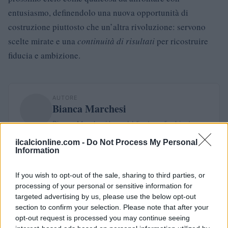
entusiasmo, definendolo una nuova opportunità di
costruzione piuttosto che un’altra rivoluzione: servono
scelte mirate e una
continuità di risultati
per ricostruire
fiducia e ambizione.
AUTORE
Bianca Marchesi
Bianca Marchesi ha pubblicato un’inchiesta
dopo aver convinto l'ufficio comunale di
ilcalcionline.com -
Do Not Process My Personal
Genova a rilasciare verbali, sostenendo una
Information
posizione editoriale provocatoria sulle politiche
urbane. Editorialista urbana, conserva un
If you wish to opt-out of the sale, sharing to third parties, or
archivio fotografico delle piazze genovesi
processing of your personal or sensitive information for
come quaderno personale.
targeted advertising by us, please use the below opt-out
section to confirm your selection. Please note that after your
opt-out request is processed you may continue seeing