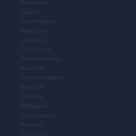
Tuobenessere
Viaggiamo
Nonne Magazine
Milano Cortina
Luxury Club
Il Calcio Online
Professione mamma
World Music
Investimenti Magazine
Money 365
Zona Nerd
B2B Magazine
People Magazine
Day Travel
Tutto Gaming