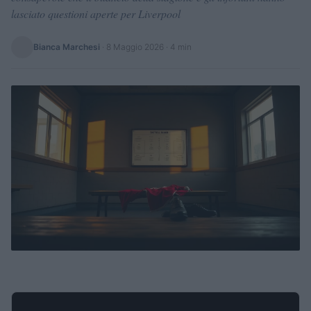
lasciato questioni aperte per Liverpool
Bianca Marchesi
·
8 Maggio 2026
· 4 min