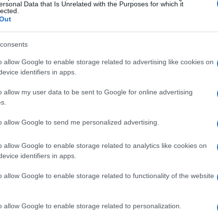
ersonal Data that Is Unrelated with the Purposes for which it
lected.
antenere una costanza di rendimento in tutte le
Out
ta un marchio di fabbrica della squadra, che ora si
tere nel panorama calcistico europeo.
consents
o allow Google to enable storage related to advertising like cookies on
Europa
evice identifiers in apps.
o allow my user data to be sent to Google for online advertising
ate d’Europa, emerge chiaramente come l’Inter si sia
s.
verkusen ha fatto meglio, con sole 3 sconfitte nello
to allow Google to send me personalized advertising.
il Real Madrid e il Liverpool hanno subito
nchester City, nonostante il trionfo in Champions, ha
o allow Google to enable storage related to analytics like cookies on
eri testimoniano l’efficacia del sistema difensivo
evice identifiers in apps.
 la resilienza mentale della squadra. La sfida contro il
o allow Google to enable storage related to functionality of the website
di calcio, ma un confronto tra due realtà che hanno
on determinazione e strategia.
o allow Google to enable storage related to personalization.