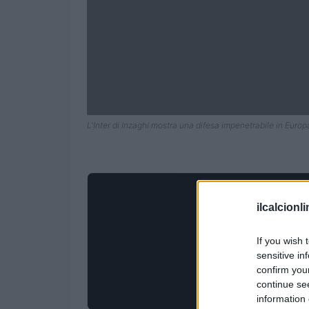
L'Inter di Inzaghi mostra una difesa impenetrabile in Europ
ilcalcionl
If you wish 
sensitive in
confirm you
continue se
information 