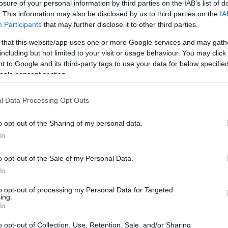
losure of your personal information by third parties on the IAB’s list of
. This information may also be disclosed by us to third parties on the
IA
onfitte
Participants
that may further disclose it to other third parties.
 that this website/app uses one or more Google services and may gath
reparando ad affrontare il Bayer Leverkusen in
including but not limited to your visit or usage behaviour. You may click 
nuncia cruciale per il proseguimento della sua
 to Google and its third-party tags to use your data for below specifi
ogle consent section.
uesta sfida con un bilancio impressionante: sono
ampions League e hanno dimostrato una solidità
l Data Processing Opt Outs
forti d’Europa. Questo è un dato che non può passare
o opt-out of the Sharing of my personal data.
orso che la squadra ha intrapreso negli ultimi anni.
In
ario
o opt-out of the Sale of my Personal Data.
In
subito solo 5 sconfitte, un risultato che evidenzia la
to opt-out of processing my Personal Data for Targeted
o e mentale. Le sconfitte sono arrivate in circostanze
ing.
In
Champions League persa contro il Manchester City, che
o opt-out of Collection, Use, Retention, Sale, and/or Sharing
adra. Da quel momento, l’Inter ha saputo ritrovare un