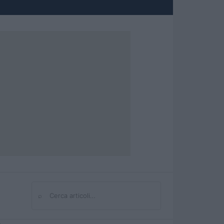
⌕
Cerca