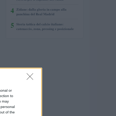
4
Zidane: dalla gloria in campo alla
panchina del Real Madrid
5
Storia tattica del calcio italiano:
catenaccio, zona, pressing e posizionale
sonal or
ection to
ou may
 personal
out of the