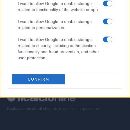
2
La visione di Vito Tisci per il futuro del calcio giovanile
I want to allow Google to enable storage
related to functionality of the website or app.
3
Franco Baresi muore a 66 anni: omaggi e ricordi per il
I want to allow Google to enable storage
capitano del Milan
related to personalization.
4
Zidane: dalla gloria in campo alla panchina del Real Madrid
I want to allow Google to enable storage
5
related to security, including authentication
Storia tattica del calcio italiano: catenaccio, zona, pressing e
functionality and fraud prevention, and other
posizionale
user protection.
CONFIRM
Il calcio a portata di click: notizie, analisi e passione
SEZIONI