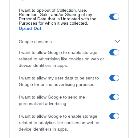
I want to opt-out of Collection, Use,
Retention, Sale, and/or Sharing of my
Personal Data that Is Unrelated with the
Purposes for which it was collected.
Opted Out
Google consents
I want to allow Google to enable storage
related to advertising like cookies on web or
device identifiers in apps.
Franco Baresi muore a 66 anni: omaggi e ricordi per il
I want to allow my user data to be sent to
capitano del Milan
Google for online advertising purposes.
Andrea Conforti · 3 Ago 2026
I want to allow Google to send me
personalized advertising.
PIÙ LETTI
I want to allow Google to enable storage
related to analytics like cookies on web or
1
Scopri Calcio: il borgo lombardo ricco di storia e cultura
device identifiers in apps.