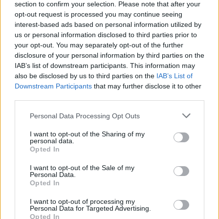
section to confirm your selection. Please note that after your
Francesca Lombardi · 6 Ago 2026
opt-out request is processed you may continue seeing
interest-based ads based on personal information utilized by
STORIA DEL CALCIO
us or personal information disclosed to third parties prior to
your opt-out. You may separately opt-out of the further
disclosure of your personal information by third parties on the
IAB’s list of downstream participants. This information may
also be disclosed by us to third parties on the
IAB’s List of
Downstream Participants
that may further disclose it to other
third parties.
Please note that this website/app uses one or more Google
Personal Data Processing Opt Outs
services and may gather and store information including but
not limited to your visit or usage behaviour. You may click to
I want to opt-out of the Sharing of my
personal data.
grant or deny consent to Google and its third-party tags to
Opted In
use your data for below specified purposes in below Google
consent section.
La visione di Vito Tisci per il futuro del calcio giovanile
I want to opt-out of the Sale of my
Personal Data.
Ilaria Mauri · 4 Ago 2026
Opted In
I want to opt-out of processing my
STORIA DEL CALCIO
Personal Data for Targeted Advertising.
Opted In