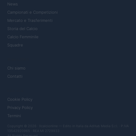
News
Campionati e Competizioni
Mercato e Trasferimenti
Storia del Calcio
Calcio Femminile
Squadre
MAGAZINE
Chi siamo
Contatti
LEGALE
Cookie Policy
Privacy Policy
Termini
Copyright © 2026 · Ilcalcionline — Edito in Italia da
AdHub Media S.r.l.
· P.IVA
13542920965 · REA MI 2729933
All Rights Reserved