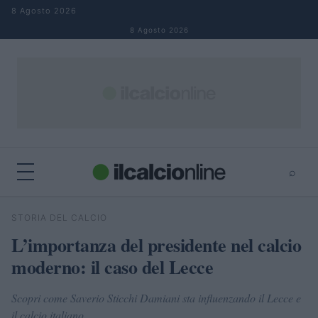
Salta al contenuto
8 Agosto 2026
8 Agosto 2026
⌕
×
⌕
STORIA DEL CALCIO
Cerca
L’importanza del presidente nel calcio
moderno: il caso del Lecce
Scopri come Saverio Sticchi Damiani sta influenzando il Lecce e
il calcio italiano.