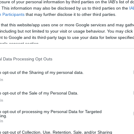
losure of your personal information by third parties on the IAB’s list of
attuto
. This information may also be disclosed by us to third parties on the
IA
Participants
that may further disclose it to other third parties.
PraiaTortora si è rivelata un incontro molto
 that this website/app uses one or more Google services and may gath
no dato il massimo per conquistare i tre punti. I
including but not limited to your visit or usage behaviour. You may click 
 to Google and its third-party tags to use your data for below specifi
nno iniziato con grande determinazione, cercando di
ogle consent section.
se si è dimostrata un avversario ostico, ben organizzato
 al 10’ minuto, un difensore della squadra ospite ha
l Data Processing Opt Outs
ndo su Sekou, pronto a segnare.
o opt-out of the Sharing of my personal data.
In
tita
o opt-out of the Sale of my Personal Data.
nella ripresa è arrivato il momento che ha cambiato le
In
ne sulla sinistra ha portato a un cross al centro, che è
to opt-out of processing my Personal Data for Targeted
difensore avversario. L’arbitro non ha avuto dubbi e ha
ing.
In
ha trasformato con grande sicurezza, portando la PLM
o opt-out of Collection, Use, Retention, Sale, and/or Sharing