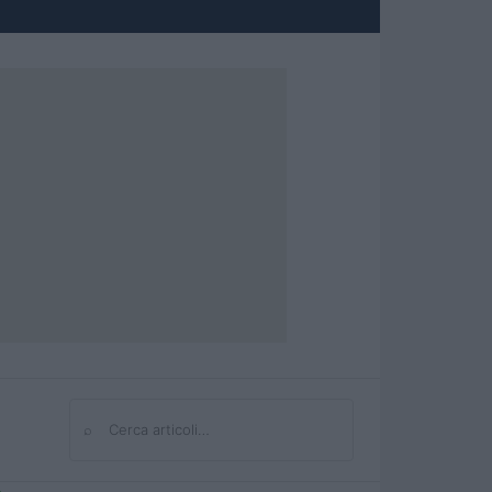
⌕
Cerca