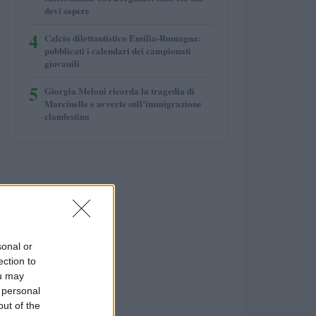
devi sapere
4
Calcio dilettantistico Emilia-Romagna:
pubblicati i calendari dei campionati
giovanili
5
Giorgia Meloni ricorda la tragedia di
Marcinelle e avverte sull’immigrazione
clandestina
sonal or
ection to
ou may
 personal
out of the