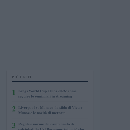
PIÙ LETTI
1
Kings World Cup Clubs 2026: come
seguire le semifinali in streaming
2
Liverpool vs Monaco: la sfida di Victor
Munoz e le novità di mercato
3
Regole e norme del campionato di
calciobalilla CSI Bergamo: tutto ciò che