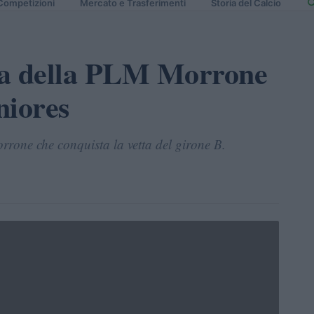
Competizioni
Mercato e Trasferimenti
Storia del Calcio
iva della PLM Morrone
niores
one che conquista la vetta del girone B.