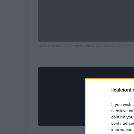
La PLM Morrone celebra la vittoria decisiva nel campionat
ilcalcionl
If you wish 
sensitive in
confirm you
continue se
information 