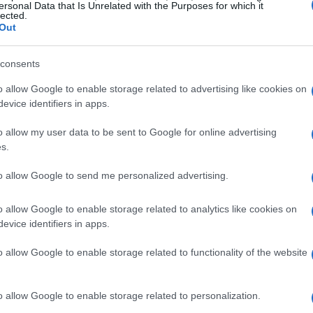
va energia alla squadra di casa, che ha iniziato a
ersonal Data that Is Unrelated with the Purposes for which it
lected.
e cercando di gestire il vantaggio.
Out
ato
consents
o allow Google to enable storage related to advertising like cookies on
organizzarsi e alzare il baricentro, la PLM Morrone ha
evice identifiers in apps.
iti hanno cercato di creare occasioni, ma le difese
o allow my user data to be sent to Google for online advertising
ha dimostrato grande sicurezza, neutralizzando le
s.
ne ha così portato a casa una vittoria fondamentale,
to allow Google to send me personalized advertising.
al titolo, con un vantaggio di due punti sulla seconda in
o allow Google to enable storage related to analytics like cookies on
evice identifiers in apps.
o allow Google to enable storage related to functionality of the website
o allow Google to enable storage related to personalization.