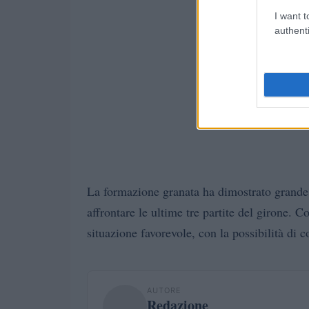
I want t
authenti
La formazione granata ha dimostrato grande 
affrontare le ultime tre partite del girone. 
situazione favorevole, con la possibilità di c
AUTORE
Redazione