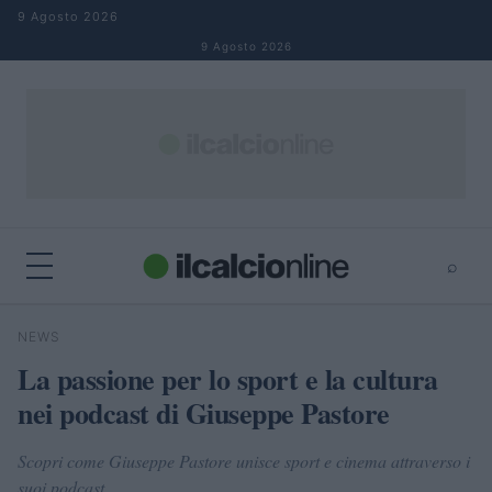
Salta al contenuto
9 Agosto 2026
9 Agosto 2026
⌕
×
⌕
NEWS
Cerca
La passione per lo sport e la cultura
nei podcast di Giuseppe Pastore
Scopri come Giuseppe Pastore unisce sport e cinema attraverso i
suoi podcast.