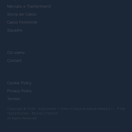
Mercato e Trasferimenti
Storia del Calcio
Calcio Femminile
Squadre
MAGAZINE
Chi siamo
Contatti
LEGALE
Cookie Policy
Privacy Policy
Termini
Copyright © 2026 · Ilcalcionline — Edito in Italia da
AdHub Media S.r.l.
· P.IVA
13542920965 · REA MI 2729933
All Rights Reserved