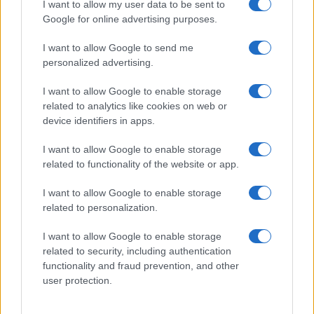
I want to allow my user data to be sent to
Google for online advertising purposes.
I want to allow Google to send me
personalized advertising.
I want to allow Google to enable storage
related to analytics like cookies on web or
device identifiers in apps.
Evento sportivo e culturale a Calcio: programma e dettagli
I want to allow Google to enable storage
Andrea Conforti · 26 Lug 2026
related to functionality of the website or app.
I want to allow Google to enable storage
related to personalization.
PIÙ LETTI
I want to allow Google to enable storage
1
Luigi Colombo, il telecronista che cambiò la radio e la
related to security, including authentication
televisione sportiva
functionality and fraud prevention, and other
2
user protection.
Il Mirandés e il suo allenatore italiano: una storia di successo
inaspettato