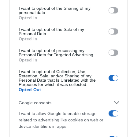
services and may gather and store information including but
not limited to your visit or usage behaviour. You may click to
I want to opt-out of the Sharing of my
personal data.
grant or deny consent to Google and its third-party tags to
Opted In
use your data for below specified purposes in below Google
consent section.
I want to opt-out of the Sale of my
Personal Data.
Opted In
I want to opt-out of processing my
Personal Data for Targeted Advertising.
Opted In
I want to opt-out of Collection, Use,
Retention, Sale, and/or Sharing of my
Personal Data that Is Unrelated with the
Quando il gioco di squadra insegna a vivere: calcio, storia e
Purposes for which it was collected.
Opted Out
valore educativo
Francesca Lombardi · 27 Lug 2026
Google consents
NEWS
I want to allow Google to enable storage
related to advertising like cookies on web or
device identifiers in apps.