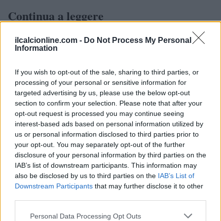
Continua a leggere
ilcalcionline.com -
Do Not Process My Personal
NEWS
Information
If you wish to opt-out of the sale, sharing to third parties, or
processing of your personal or sensitive information for
targeted advertising by us, please use the below opt-out
section to confirm your selection. Please note that after your
opt-out request is processed you may continue seeing
interest-based ads based on personal information utilized by
us or personal information disclosed to third parties prior to
your opt-out. You may separately opt-out of the further
disclosure of your personal information by third parties on the
IAB’s list of downstream participants. This information may
also be disclosed by us to third parties on the
IAB’s List of
CSI Bergamo: Tra Corsi, Eventi e Protezione dei Dati
Personali
Downstream Participants
that may further disclose it to other
third parties.
Francesca Lombardi · 29 Lug 2026
Please note that this website/app uses one or more Google
Personal Data Processing Opt Outs
NEWS