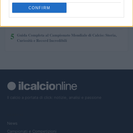
3
Quando il gioco di squadra insegna a vivere: calcio, storia e
CONFIRM
valore educativo
4
Analisi delle difficoltà di Arsenal e delle sue scelte di mercato
5
Guida Completa al Campionato Mondiale di Calcio: Storia,
Curiosità e Record Incredibili
Il calcio a portata di click: notizie, analisi e passione
SEZIONI
News
Campionati e Competizioni