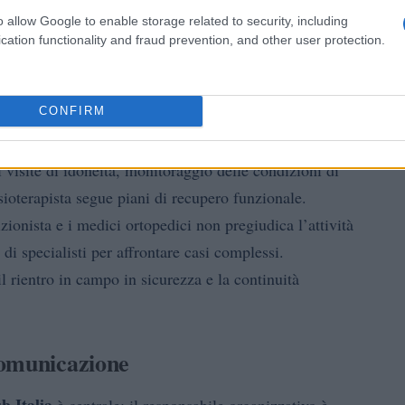
–
ionista (segnalati con
), dettaglio che evidenzia aree
o allow Google to enable storage related to security, including
o di
assistenza multidisciplinare
è centrale per garantire
cation functionality and fraud prevention, and other user protection.
 di recupero adeguati al carico di lavoro di atlete in
CONFIRM
 visite di idoneità, monitoraggio delle condizioni di
isioterapista segue piani di recupero funzionale.
ionista e i medici ortopedici non pregiudica l’attività
 di specialisti per affrontare casi complessi.
il rientro in campo in sicurezza e la continuità
comunicazione