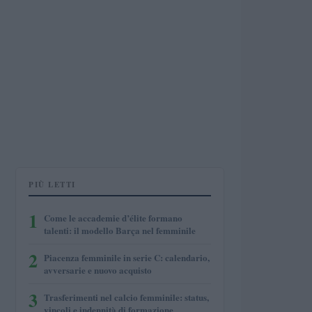
PIÙ LETTI
1
Come le accademie d’élite formano
talenti: il modello Barça nel femminile
2
Piacenza femminile in serie C: calendario,
avversarie e nuovo acquisto
3
Trasferimenti nel calcio femminile: status,
vincoli e indennità di formazione