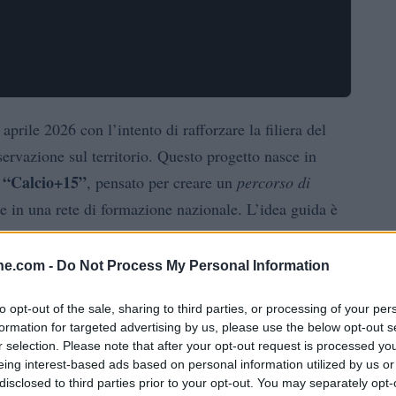
 aprile 2026 con l’intento di rafforzare la filiera del
servazione sul territorio. Questo progetto nasce in
“Calcio+15”
o
, pensato per creare un
percorso di
ete in una rete di formazione nazionale. L’idea guida è
rendo opportunità di crescita tecnica e tattica entro un
ine.com -
Do Not Process My Personal Information
to opt-out of the sale, sharing to third parties, or processing of your per
formation for targeted advertising by us, please use the below opt-out s
r selection. Please note that after your opt-out request is processed y
o Dessì
, scelto per coordinare allenamenti e
eing interest-based ads based on personal information utilized by us or
Francesca Valetto
 l’assistente tecnico
, i preparatori
disclosed to third parties prior to your opt-out. You may separately opt-