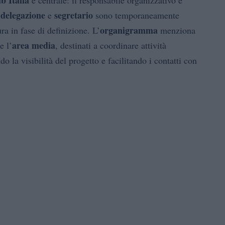
b Italia
è centrale: il responsabile organizzativo è
 delegazione
segretario
e
sono temporaneamente
organigramma
ra in fase di definizione. L’
menziona
area media
e l’
, destinati a coordinare attività
o la visibilità del progetto e facilitando i contatti con