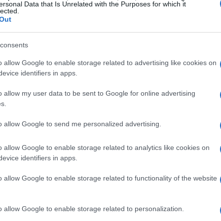
ersonal Data that Is Unrelated with the Purposes for which it
lected.
Out
consents
o allow Google to enable storage related to advertising like cookies on
evice identifiers in apps.
o allow my user data to be sent to Google for online advertising
s.
to allow Google to send me personalized advertising.
o allow Google to enable storage related to analytics like cookies on
evice identifiers in apps.
o allow Google to enable storage related to functionality of the website
Alessandra Colella
Stefania
 medici dello sport:
,
Federica Savini
anca la fisioterapista
. Al momento non
o allow Google to enable storage related to personalization.