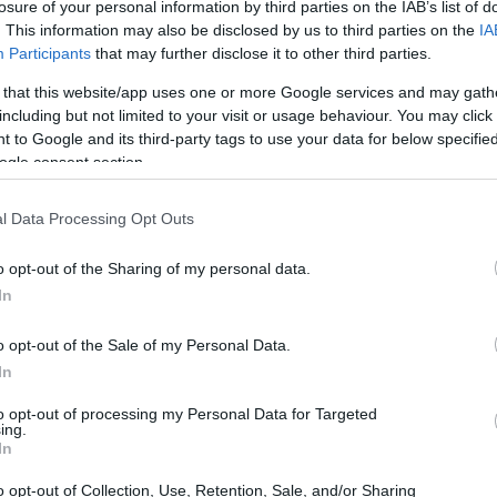
losure of your personal information by third parties on the IAB’s list of
Francesco Chiatto
 preparatore atletico
e il match
. This information may also be disclosed by us to third parties on the
IA
iva il termine
staff tecnico
indica l’insieme delle figure
Participants
that may further disclose it to other third parties.
la preparazione fisica e dell’analisi prestazionale, con
 that this website/app uses one or more Google services and may gath
including but not limited to your visit or usage behaviour. You may click 
zioni tra le atlete.
 to Google and its third-party tags to use your data for below specifi
ogle consent section.
l Data Processing Opt Outs
etenze specifiche: l’assistente supporta la
tieri si concentrano su abilità tecniche e psicologiche,
o opt-out of the Sharing of my personal data.
mance fisica. Il
match analysis
offre dati oggettivi per
In
proccio integrato consente di creare piani
o opt-out of the Sale of my Personal Data.
o monitoraggio e feedback continuo, elementi essenziali
In
e prospettive di alto livello.
to opt-out of processing my Personal Data for Targeted
ing.
In
o opt-out of Collection, Use, Retention, Sale, and/or Sharing