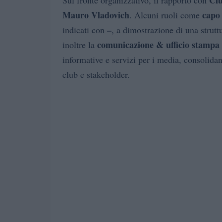
Clu
Sul fronte organizzativo, il rapporto con
Mauro Vladovich
capo
. Alcuni ruoli come
–
indicati con
, a dimostrazione di una struttu
comunicazione & ufficio stampa
inoltre la
informative e servizi per i media, consolidand
club e stakeholder.