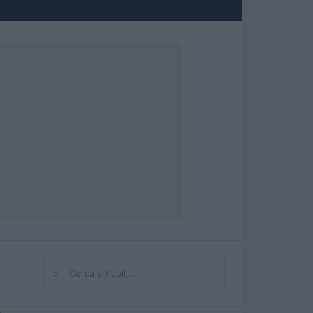
⌕
Cerca