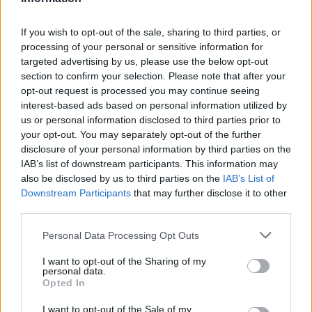
Andrea Conforti, 46enne torinese dal look
casual e naturale, è un analista tattico che
If you wish to opt-out of the sale, sharing to third parties, or
trasforma dati e clip in racconti social. Ricorda
processing of your personal or sensitive information for
quando annotò la rimonta al box stampa dello
targeted advertising by us, please use the below opt-out
Stadio Olimpico Grande Torino: da
section to confirm your selection. Please note that after your
quell'appunto nacque la sua linea editoriale,
opt-out request is processed you may continue seeing
che propugna spiegazioni visive per il tifoso
interest-based ads based on personal information utilized by
critico. Dettaglio unico: una stagione allenatore
us or personal information disclosed to third parties prior to
under15 al Chieri e ciclista urbano.
your opt-out. You may separately opt-out of the further
disclosure of your personal information by third parties on the
IAB’s list of downstream participants. This information may
also be disclosed by us to third parties on the
IAB’s List of
Downstream Participants
that may further disclose it to other
third parties.
Please note that this website/app uses one or more Google
Personal Data Processing Opt Outs
services and may gather and store information including but
not limited to your visit or usage behaviour. You may click to
I want to opt-out of the Sharing of my
personal data.
grant or deny consent to Google and its third-party tags to
Opted In
use your data for below specified purposes in below Google
consent section.
I want to opt-out of the Sale of my