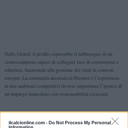
Nello United, il profilo coprirebbe il fabbisogno di un
centrocampista capace di collegare fase di costruzione e
rifinitura, funzionale alla gestione dei ritmi in contesti
europei. La continuità mostrata in Premier e l’esperienza
in due ambienti competitivi diversi supportano l’ipotesi di
un impiego immediato con responsabilità crescenti.
AUTORE
Andrea Conforti
ilcalcionline.com -
Do Not Process My Personal
Information