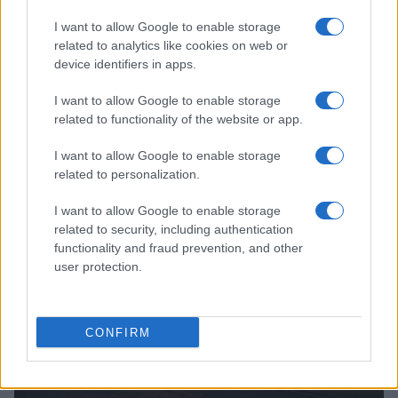
I want to allow Google to enable storage
related to analytics like cookies on web or
device identifiers in apps.
I want to allow Google to enable storage
Lukaku e il Napoli: la trattativa segreta e le destinazioni
related to functionality of the website or app.
possibili
I want to allow Google to enable storage
Ilaria Mauri · 7 Ago 2026
related to personalization.
MERCATO E TRASFERIMENTI
I want to allow Google to enable storage
related to security, including authentication
functionality and fraud prevention, and other
user protection.
CONFIRM