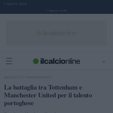
Salta al contenuto
7 Agosto 2026
7 Agosto 2026
⌕
×
⌕
MERCATO E TRASFERIMENTI
Cerca
La battaglia tra Tottenham e
Manchester United per il talento
portoghese