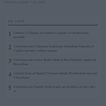
Francesca Lombardi · 7 Ago 2026
PIÙ LETTI
1
Lukaku e il Napoli: la trattativa segreta e le destinazioni
possibili
2
Calciomercato: l’Atalanta in pole per Sebastiano Esposito, il
Cagliari pronto a voltare pagina
3
Calciomercato estero: Rodri rifiuta il Real Madrid e punta sul
Barcellona
4
Gabriel Jesus al Napoli: l’Arsenal chiede 20 milioni di euro per
il brasiliano
5
Calciomercato Napoli: Gatti in pole per la difesa, la Juve dice
sì