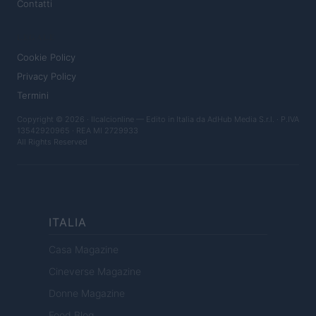
Contatti
LEGALE
Cookie Policy
Privacy Policy
Termini
Copyright © 2026 · Ilcalcionline — Edito in Italia da
AdHub Media S.r.l.
· P.IVA
13542920965 · REA MI 2729933
All Rights Reserved
ITALIA
Casa Magazine
Cineverse Magazine
Donne Magazine
Food Blog