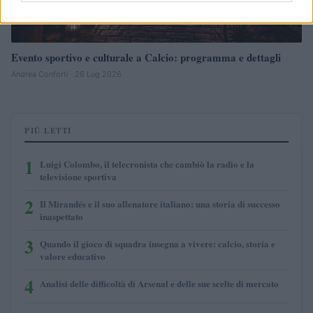
Evento sportivo e culturale a Calcio: programma e dettagli
Andrea Conforti · 26 Lug 2026
PIÙ LETTI
1
Luigi Colombo, il telecronista che cambiò la radio e la
televisione sportiva
2
Il Mirandés e il suo allenatore italiano: una storia di successo
inaspettato
3
Quando il gioco di squadra insegna a vivere: calcio, storia e
valore educativo
4
Analisi delle difficoltà di Arsenal e delle sue scelte di mercato