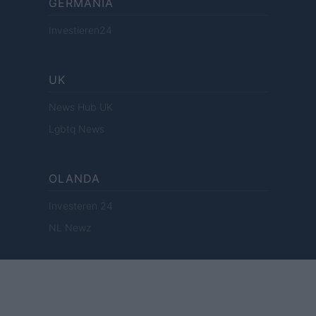
GERMANIA
Investieren24
UK
News Hub UK
Lgbtq News
OLANDA
Investeren 24
NL Newz