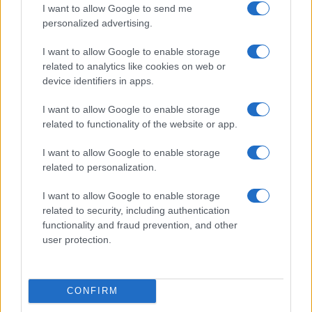
I want to allow Google to send me
personalized advertising.
I want to allow Google to enable storage
related to analytics like cookies on web or
device identifiers in apps.
I want to allow Google to enable storage
Quando il gioco di squadra insegna a vivere: calcio, storia e
related to functionality of the website or app.
valore educativo
Francesca Lombardi · 27 Lug 2026
I want to allow Google to enable storage
related to personalization.
NEWS
I want to allow Google to enable storage
related to security, including authentication
functionality and fraud prevention, and other
user protection.
CONFIRM