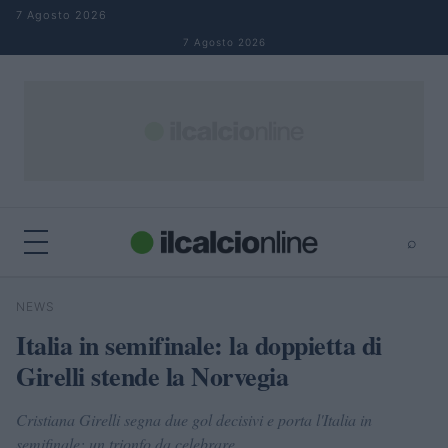
Salta al contenuto
7 Agosto 2026
7 Agosto 2026
⌕
×
⌕
NEWS
Cerca
Italia in semifinale: la doppietta di
Girelli stende la Norvegia
Cristiana Girelli segna due gol decisivi e porta l'Italia in
semifinale: un trionfo da celebrare.