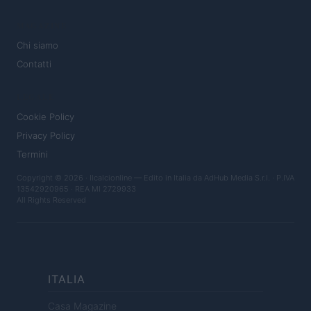
MAGAZINE
Chi siamo
Contatti
LEGALE
Cookie Policy
Privacy Policy
Termini
Copyright © 2026 · Ilcalcionline — Edito in Italia da
AdHub Media S.r.l.
· P.IVA
13542920965 · REA MI 2729933
All Rights Reserved
ITALIA
Casa Magazine