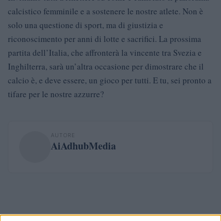
calcistico femminile e a sostenere le nostre atlete. Non è
solo una questione di sport, ma di giustizia e
riconoscimento per anni di lotte e sacrifici. La prossima
partita dell’Italia, che affronterà la vincente tra Svezia e
Inghilterra, sarà un’altra occasione per dimostrare che il
calcio è, e deve essere, un gioco per tutti. E tu, sei pronto a
tifare per le nostre azzurre?
AUTORE
AiAdhubMedia