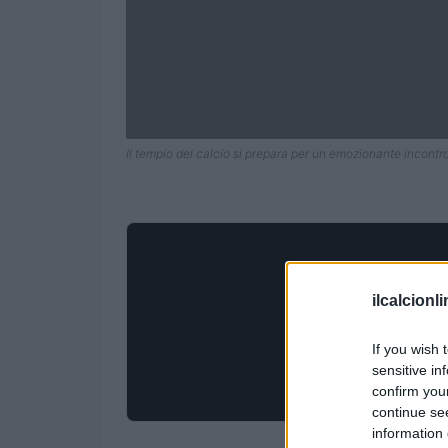
Il tempio del calcio si prepara per un emozionante incontro
ilcalcionl
If you wish 
sensitive in
confirm you
continue se
information 