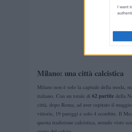
I want t
authenti
Milano: una città calcistica
Milano non è solo la capitale della moda, ma
62 partite
italiano. Con un totale di
della Na
città, dopo Roma, ad aver ospitato il maggio
vittorie, 19 pareggi e solo 4 sconfitte. Il Me
questa tradizione calcistica, avendo visto s
storia del calcio.