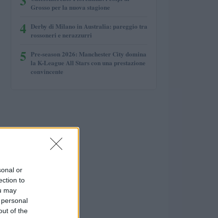
3
Grosso per la nuova stagione
4
Derby di Milano in Australia: pareggio tra
rossoneri e nerazzurri
5
Pre-season 2026: Manchester City domina
la K-League All Stars con una prestazione
convincente
sonal or
ection to
ou may
 personal
out of the