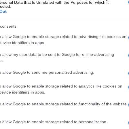
ersonal Data that Is Unrelated with the Purposes for which it
lected.
Nations League
Out
Luciano Spalletti
lenatore
, ha avuto un inizio di
consents
tro la Francia, gli azzurri si sono piazzati al secondo
o allow Google to enable storage related to advertising like cookies on
nto la guida della squadra nel settembre 2023, ha
evice identifiers in apps.
 di avere le capacità per riportare l’Italia ai vertici del
o allow my user data to be sent to Google for online advertising
rmania rappresenta un’opportunità cruciale per
s.
are di conquistare un posto nelle semifinali della
to allow Google to send me personalized advertising.
o allow Google to enable storage related to analytics like cookies on
evice identifiers in apps.
o allow Google to enable storage related to functionality of the website
o allow Google to enable storage related to personalization.