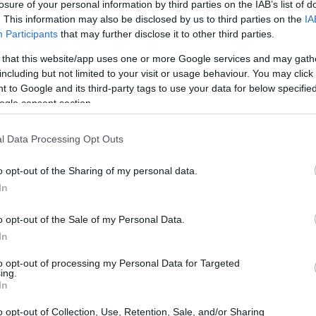
losure of your personal information by third parties on the IAB’s list of
. This information may also be disclosed by us to third parties on the
IA
Participants
that may further disclose it to other third parties.
n Siro, è pronto a tingersi d’azzurro per accogliere
 that this website/app uses one or more Google services and may gath
stica: Italia contro Germania. Questo incontro, valido
including but not limited to your visit or usage behaviour. You may click 
20 marzo
 to Google and its third-party tags to use your data for below specifi
i svolgerà il
alle ore 20.45. La sfida tra
ogle consent section.
ere un evento indimenticabile, non solo per i tifosi,
l Data Processing Opt Outs
o opt-out of the Sharing of my personal data.
In
profonde, con numerosi incontri che hanno segnato la
o opt-out of the Sale of my Personal Data.
o affrontato i teutonici in quattro occasioni, ottenendo
In
2013
2016
ando nel
e nel
. Questi dati non solo
to opt-out of processing my Personal Data for Targeted
uadre, ma anche l’importanza del Meazza come
ing.
In
o.
o opt-out of Collection, Use, Retention, Sale, and/or Sharing