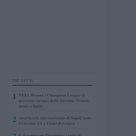
PIÙ LETTI
1
UEFA Women’s Champions League: il
percorso europeo della Juventus Women
inizia a Biella
2
Amichevole internazionale: il Napoli batte
l’Osasuna 2-1 a Castel di Sangro
Calciomercato Fiorentina: i colpi di