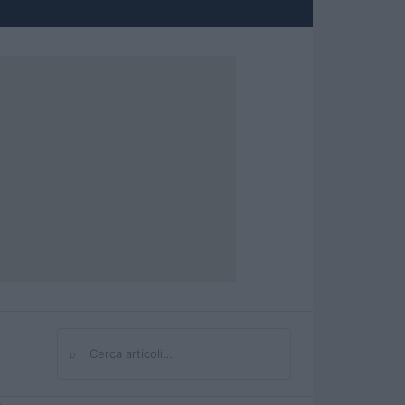
⌕
Cerca