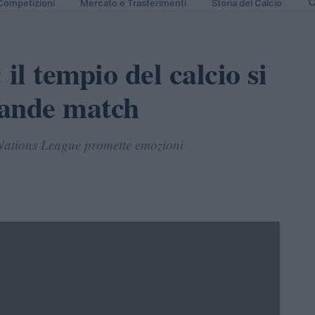
Competizioni
Mercato e Trasferimenti
Storia del Calcio
il tempio del calcio si
rande match
i Nations League promette emozioni