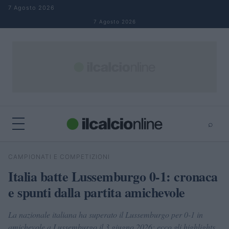
Salta al contenuto
7 Agosto 2026
7 Agosto 2026
⌕
×
⌕
CAMPIONATI E COMPETIZIONI
Cerca
Italia batte Lussemburgo 0-1: cronaca
e spunti dalla partita amichevole
La nazionale italiana ha superato il Lussemburgo per 0-1 in
amichevole a Lussemburgo il 3 giugno 2026; ecco gli highlights,