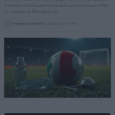
il contesto e le indicazioni emerse dalla partita trasmessa su Rai
1 e segnalata da IlSussidiario.net
Francesca Lombardi
·
4 Giugno 2026
· 3 min