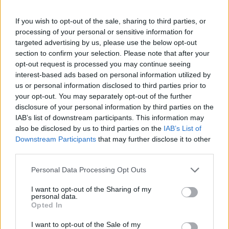
Francesca Lombardi
If you wish to opt-out of the sale, sharing to third parties, or
Francesca Lombardi, fiorentina, prese appunti
processing of your personal or sensitive information for
tecnici dal primo box di un circuito toscano e
targeted advertising by us, please use the below opt-out
da allora firma approfondimenti sui motori. In
section to confirm your selection. Please note that after your
redazione sostiene un approccio metodico alle
opt-out request is processed you may continue seeing
prove su pista, cura il format 'tecnica e
interest-based ads based on personal information utilized by
cronaca' e conserva i fogli di appunti del
us or personal information disclosed to third parties prior to
debutto tecnico in autodromo.
your opt-out. You may separately opt-out of the further
disclosure of your personal information by third parties on the
IAB’s list of downstream participants. This information may
also be disclosed by us to third parties on the
IAB’s List of
Downstream Participants
that may further disclose it to other
third parties.
Please note that this website/app uses one or more Google
Personal Data Processing Opt Outs
services and may gather and store information including but
not limited to your visit or usage behaviour. You may click to
I want to opt-out of the Sharing of my
personal data.
grant or deny consent to Google and its third-party tags to
Opted In
use your data for below specified purposes in below Google
consent section.
I want to opt-out of the Sale of my