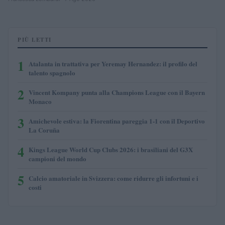
PIÙ LETTI
1
Atalanta in trattativa per Yeremay Hernandez: il profilo del
talento spagnolo
2
Vincent Kompany punta alla Champions League con il Bayern
Monaco
3
Amichevole estiva: la Fiorentina pareggia 1-1 con il Deportivo
La Coruña
4
Kings League World Cup Clubs 2026: i brasiliani del G3X
campioni del mondo
5
Calcio amatoriale in Svizzera: come ridurre gli infortuni e i
costi