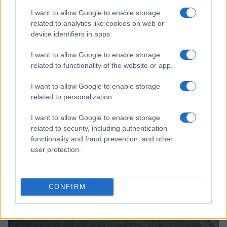
I want to allow Google to enable storage
related to analytics like cookies on web or
device identifiers in apps.
I want to allow Google to enable storage
Atalanta in trattativa per Yeremay Hernandez: il profilo del
related to functionality of the website or app.
talento spagnolo
Francesca Lombardi · 7 Ago 2026
I want to allow Google to enable storage
related to personalization.
CAMPIONATI E COMPETIZIONI
I want to allow Google to enable storage
related to security, including authentication
functionality and fraud prevention, and other
user protection.
CONFIRM