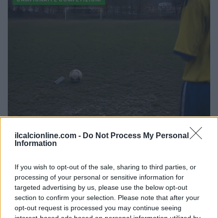
Calcio amatoriale in Svizzera: come ridurre gli infortuni e i
ilcalcionline.com -
Do Not Process My Personal
costi
Information
Andrea Conforti · 6 Ago 2026
If you wish to opt-out of the sale, sharing to third parties, or
processing of your personal or sensitive information for
CAMPIONATI E COMPETIZIONI
targeted advertising by us, please use the below opt-out
section to confirm your selection. Please note that after your
opt-out request is processed you may continue seeing