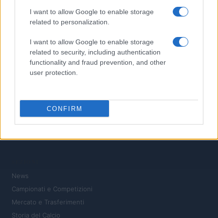
4
UEFA Women’s Champions League: il percorso europeo della
Juventus Women inizia a Biella
I want to allow Google to enable storage
related to personalization.
5
Amichevole internazionale: il Napoli batte l’Osasuna 2-1 a
Castel di Sangro
I want to allow Google to enable storage
related to security, including authentication
functionality and fraud prevention, and other
user protection.
CONFIRM
Il calcio a portata di click: notizie, analisi e passione
SEZIONI
News
Campionati e Competizioni
Mercato e Trasferimenti
Storia del Calcio