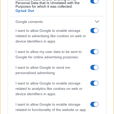
Personal Data that Is Unrelated with the
Purposes for which it was collected.
Opted Out
Google consents
Gianni Infantino e il ritiro del piano FFE: cosa è successo e
I want to allow Google to enable storage
cosa cambia
related to advertising like cookies on web or
Andrea Conforti · 6 Ago 2026
device identifiers in apps.
I want to allow my user data to be sent to
Google for online advertising purposes.
PIÙ LETTI
I want to allow Google to send me
1
Calcio amatoriale in Svizzera: come ridurre gli infortuni e i
personalized advertising.
costi
I want to allow Google to enable storage
2
Progetto innovativo per il calcio giovanile ad Orvieto: le tre
related to analytics like cookies on web or
società coinvolte
device identifiers in apps.
3
Gianni Infantino e il ritiro del piano FFE: cosa è successo e
I want to allow Google to enable storage
cosa cambia
related to functionality of the website or app.