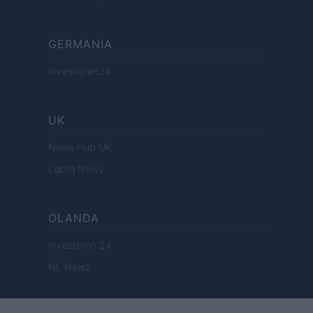
GERMANIA
Investieren24
UK
News Hub UK
Lgbtq News
OLANDA
Investeren 24
NL Newz