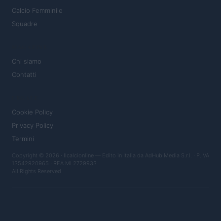
Calcio Femminile
Squadre
MAGAZINE
Chi siamo
Contatti
LEGALE
Cookie Policy
Privacy Policy
Termini
Copyright © 2026 · Ilcalcionline — Edito in Italia da
AdHub Media S.r.l.
· P.IVA
13542920965 · REA MI 2729933
All Rights Reserved