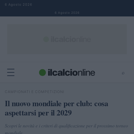
Salta al contenuto
6 Agosto 2026
6 Agosto 2026
⌕
×
⌕
CAMPIONATI E COMPETIZIONI
Cerca
Il nuovo mondiale per club: cosa
aspettarsi per il 2029
Scopri le novità e i criteri di qualificazione per il prossimo torneo
mondiale.