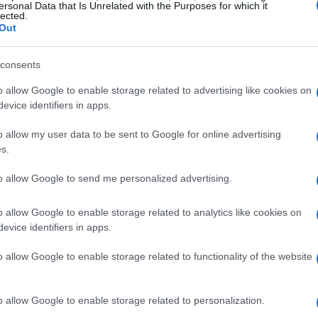
a, i ladri sembrano sempre un passo avanti. Ti sei mai
ersonal Data that Is Unrelated with the Purposes for which it
lected.
ui la tecnologia dovrebbe garantire maggiore sicurezza,
Out
anificati?
consents
l mondo dello sport
o allow Google to enable storage related to advertising like cookies on
evice identifiers in apps.
di nomi del calcio, della musica e del cinema non solo
o allow my user data to be sent to Google for online advertising
a anche i pericoli che la accompagnano. Platini,
s.
gendari, rappresenta un bersaglio appetibile per i
to allow Google to send me personalized advertising.
sto per gli sportivi in generale? In un mondo dove la
embra una questione di fortuna, ci si chiede se le
o allow Google to enable storage related to analytics like cookies on
evice identifiers in apps.
a per proteggere i propri atleti. La mancanza di
 mettere a rischio la vita dei calciatori, ma anche
o allow Google to enable storage related to functionality of the website
ni. È il momento di mettere in discussione l’approccio
ficaci. Perché, diciamolo chiaramente, non possiamo più
o allow Google to enable storage related to personalization.
.