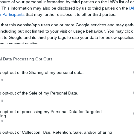
losure of your personal information by third parties on the IAB’s list of
ro mondo dello sport. La notizia ha fatto il giro dei
. This information may also be disclosed by us to third parties on the
IA
 problema ben più ampio: la vulnerabilità dei nostri
Participants
that may further disclose it to other third parties.
ondo non solo sull’accaduto, ma anche sul contesto in
 that this website/app uses one or more Google services and may gath
i senta un campione del mondo quando la propria casa
including but not limited to your visit or usage behaviour. You may click 
 to Google and its third-party tags to use your data for below specifi
ogle consent section.
e
l Data Processing Opt Outs
residente della UEFA, è stata teatro di un furto che ha
o opt-out of the Sharing of my personal data.
In
zioni, Platini ha incrociato un ladro mascherato, il
pione, ha subito abbandonato il luogo. I dettagli sul
o opt-out of the Sale of my Personal Data.
ma è chiaro che si tratta di un colpo mirato, specifico,
In
conda personalità così in vista. Non è una novità che i
to opt-out of processing my Personal Data for Targeted
ing.
verità è che questo tipo di eventi non accade nel
In
nelle abitazioni di celebrità sono aumentati negli ultimi
o opt-out of Collection, Use, Retention, Sale, and/or Sharing