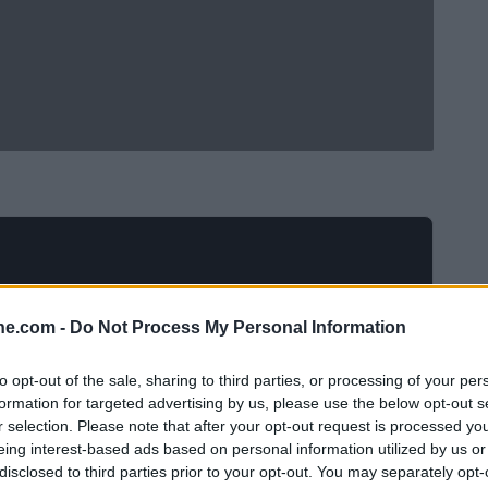
ine.com -
Do Not Process My Personal Information
to opt-out of the sale, sharing to third parties, or processing of your per
formation for targeted advertising by us, please use the below opt-out s
r selection. Please note that after your opt-out request is processed y
eing interest-based ads based on personal information utilized by us or
ichel Platini non è solo un episodio di cronaca nera, ma
disclosed to third parties prior to your opt-out. You may separately opt-