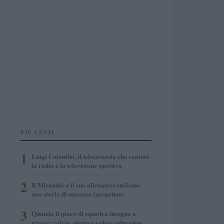
PIÙ LETTI
1
Luigi Colombo, il telecronista che cambiò
la radio e la televisione sportiva
2
Il Mirandés e il suo allenatore italiano:
una storia di successo inaspettato
3
Quando il gioco di squadra insegna a
vivere: calcio, storia e valore educativo