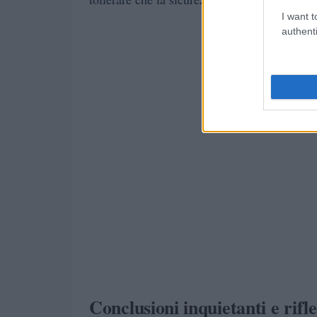
I want t
authenti
Conclusioni inquietanti e rifl