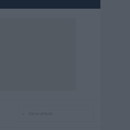
⌕
Cerca