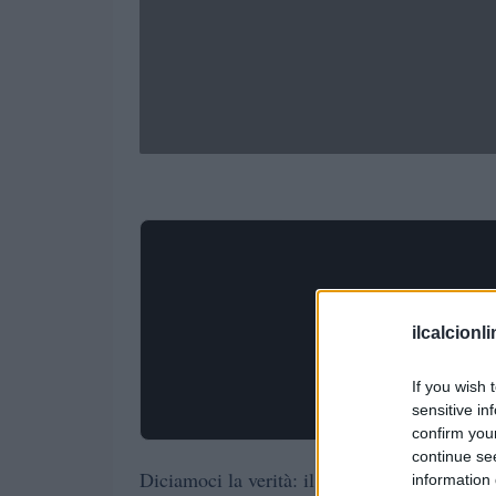
ilcalcionl
If you wish 
sensitive in
confirm you
continue se
Diciamoci la verità: il furto alla villa di M
information 