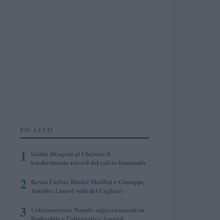
PIÙ LETTI
1
Giulia Dragoni al Chelsea: il
trasferimento record del calcio femminile
2
Kevin Carlos, Daniel Maldini e Giuseppe
Aurelio: i nuovi volti del Cagliari
3
Calciomercato Napoli: aggiornamenti su
Badiashile e l’alternativa Aguerd