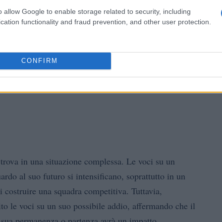
o allow Google to enable storage related to security, including
cation functionality and fraud prevention, and other user protection.
CONFIRM
i trova in una situazione complessa. Le voci su un
ardo al suo futuro si intensificano, soprattutto in un
di costruire una squadra competitiva. Tuttavia,
to le voci su un suo possibile addio, affermando che il
La sua permanenza o partenza avrà un impatto