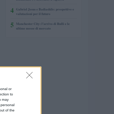
4
Gabriel Jesus e Badiashile: prospettive e
valutazioni per il futuro
5
Manchester City: l’arrivo di Rulli e le
ultime mosse di mercato
sonal or
ection to
ou may
 personal
out of the