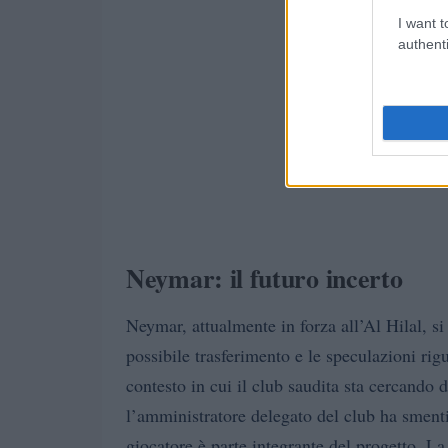
I want t
authenti
Neymar: il futuro incerto
Neymar, attualmente in forza all’Al Hilal, s
possibile trasferimento e le speculazioni rigu
contesto in cui il club saudita sta cercando 
l’amministratore delegato del club ha smenti
giocatore è parte integrante del progetto. 