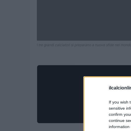
I tre grandi calciatori si preparano a nuove sfide nel mondo
ilcalcionl
If you wish 
sensitive in
confirm you
continue se
information 