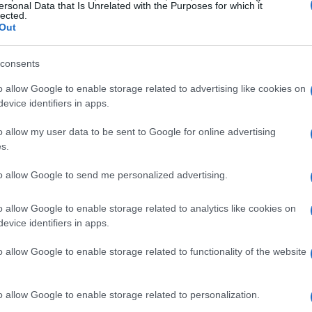
orie della sua squadra e aggiornando costantemente i
ersonal Data that Is Unrelated with the Purposes for which it
lected.
Out
nter Miami
consents
o allow Google to enable storage related to advertising like cookies on
ferirsi negli Stati Uniti, firmando con l’Inter Miami.
evice identifiers in apps.
visibilità al calcio americano, ma ha anche aperto la
o allow my user data to be sent to Google for online advertising
 il contratto che scade nel 2025, Messi dovrà decidere
s.
niti o tornare in Europa, dove il suo nome è sempre
to allow Google to send me personalized advertising.
campo e fuori è innegabile, e le sue scelte future
osi di tutto il mondo.
o allow Google to enable storage related to analytics like cookies on
evice identifiers in apps.
o allow Google to enable storage related to functionality of the website
o allow Google to enable storage related to personalization.