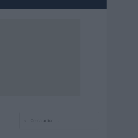
⌕
Cerca