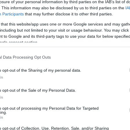
losure of your personal information by third parties on the IAB’s list of
uove opportunità
. This information may also be disclosed by us to third parties on the
IA
Participants
that may further disclose it to other third parties.
me Cristiano Ronaldo, Lionel Messi e Neymar, è
 that this website/app uses one or more Google services and may gath
no avuto sul mondo del calcio. Questi atleti hanno
including but not limited to your visit or usage behaviour. You may click 
 to Google and its third-party tags to use your data for below specifi
o cruciale della loro carriera. Con l’avvicinarsi della
ogle consent section.
e future potrebbero ridefinire non solo il loro destino,
l Data Processing Opt Outs
a in Arabia Saudita
o opt-out of the Sharing of my personal data.
In
lasciando l’Europa per unirsi all’Al Nassr in Arabia
o opt-out of the Sale of my Personal Data.
fferta economica senza precedenti, ha sollevato
In
o in scadenza la prossima estate, si parla di un
to opt-out of processing my Personal Data for Targeted
a squadra saudita. Nonostante il livello di competizione
ing.
In
 Ronaldo continua a dimostrare il suo valore,
o opt-out of Collection, Use, Retention, Sale, and/or Sharing