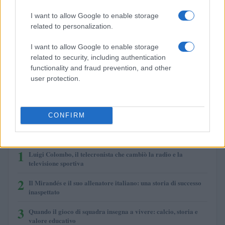
I want to allow Google to enable storage
related to personalization.
I want to allow Google to enable storage
related to security, including authentication
functionality and fraud prevention, and other
Evento sportivo e culturale a Calcio: programma e dettagli
user protection.
Andrea Conforti · 26 Lug 2026
CONFIRM
PIÙ LETTI
1
Luigi Colombo, il telecronista che cambiò la radio e la
televisione sportiva
2
Il Mirandés e il suo allenatore italiano: una storia di successo
inaspettato
3
Quando il gioco di squadra insegna a vivere: calcio, storia e
valore educativo