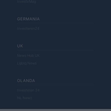
InvestirMag
GERMANIA
Investieren24
UK
News Hub UK
Lgbtq News
OLANDA
Investeren 24
NL Newz