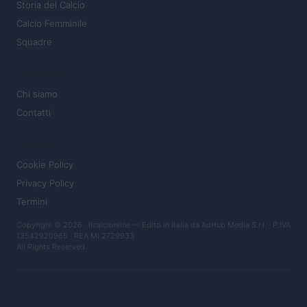
Storia del Calcio
Calcio Femminile
Squadre
MAGAZINE
Chi siamo
Contatti
LEGALE
Cookie Policy
Privacy Policy
Termini
Copyright © 2026 · Ilcalcionline — Edito in Italia da
AdHub Media S.r.l.
· P.IVA
13542920965 · REA MI 2729933
All Rights Reserved