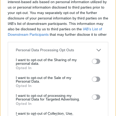
interest-based ads based on personal information utilized by
us or personal information disclosed to third parties prior to
NEWS
your opt-out. You may separately opt-out of the further
disclosure of your personal information by third parties on the
IAB’s list of downstream participants. This information may
also be disclosed by us to third parties on the
IAB’s List of
Downstream Participants
that may further disclose it to other
third parties.
Please note that this website/app uses one or more Google
Personal Data Processing Opt Outs
services and may gather and store information including but
not limited to your visit or usage behaviour. You may click to
I want to opt-out of the Sharing of my
personal data.
grant or deny consent to Google and its third-party tags to
Opted In
use your data for below specified purposes in below Google
consent section.
I want to opt-out of the Sale of my
Personal Data.
CSI Bergamo: Tra Corsi, Eventi e Protezione dei Dati
Opted In
Personali
Francesca Lombardi · 29 Lug 2026
I want to opt-out of processing my
Personal Data for Targeted Advertising.
Opted In
NEWS
I want to opt-out of Collection, Use,