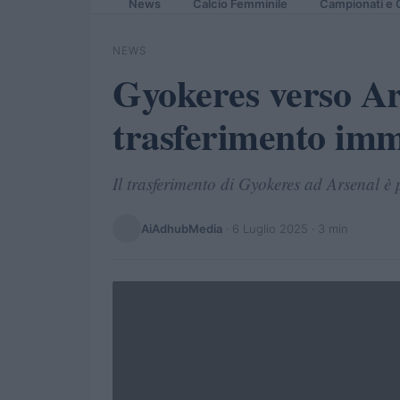
News
Calcio Femminile
Campionati e 
NEWS
Gyokeres verso Ars
trasferimento im
Il trasferimento di Gyokeres ad Arsenal è 
AiAdhubMedia
·
6 Luglio 2025
· 3 min