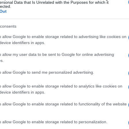
ersonal Data that Is Unrelated with the Purposes for which it
lected.
iorare il rendimento della squadra, ma anche cambiare
Out
 Il club ha faticato a trovare una punta efficace, e
ppia cifra nei gol è un chiaro sintomo di una
consents
one è alta per Mikel Arteta, che deve dimostrare di
o allow Google to enable storage related to advertising like cookies on
evice identifiers in apps.
o allow my user data to be sent to Google for online advertising
s.
to allow Google to send me personalized advertising.
o allow Google to enable storage related to analytics like cookies on
evice identifiers in apps.
o allow Google to enable storage related to functionality of the website
o allow Google to enable storage related to personalization.