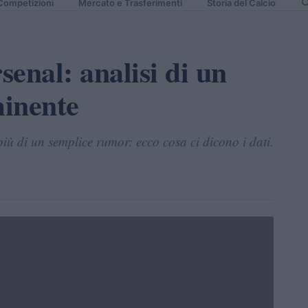
Competizioni
Mercato e Trasferimenti
Storia del Calcio
enal: analisi di un
minente
più di un semplice rumor: ecco cosa ci dicono i dati.