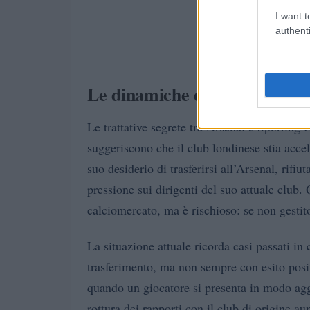
I want t
authenti
Le dinamiche del trasferiment
Le trattative segrete tra Arsenal e Sporting 
suggeriscono che il club londinese stia acce
suo desiderio di trasferirsi all’Arsenal, rifi
pressione sui dirigenti del suo attuale clu
calciomercato, ma è rischioso: se non gestito
La situazione attuale ricorda casi passati in 
trasferimento, ma non sempre con esito posi
quando un giocatore si presenta in modo aggre
rottura dei rapporti con il club di origine a