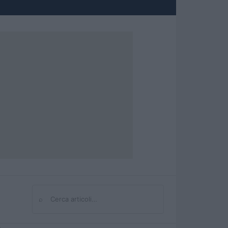
⌕
Cerca