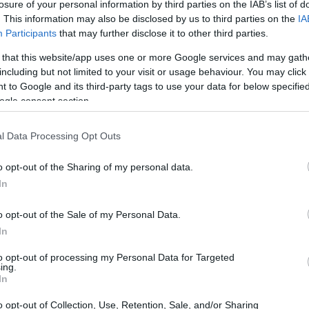
losure of your personal information by third parties on the IAB’s list of
io. Ma ci si deve chiedere: è davvero una strategia
. This information may also be disclosed by us to third parties on the
IA
ing? Non possiamo ignorare le lezioni apprese da
Participants
that may further disclose it to other third parties.
menti che accompagnano il calciomercato. In questo
 that this website/app uses one or more Google services and may gath
e dietro la trattativa, cercando di capire se Gyokeres
including but not limited to your visit or usage behaviour. You may click 
 to Google and its third-party tags to use your data for below specifi
l.
ogle consent section.
nza di un attaccante
l Data Processing Opt Outs
ome uno dei centravanti più prolifici degli ultimi
o opt-out of the Sharing of my personal data.
In
 diversa: nella scorsa stagione, ha registrato un
ndolo un obiettivo ambito. L’Arsenal, dopo un’altra
o opt-out of the Sale of my Personal Data.
ito che un attaccante di questo calibro è necessario
In
roppe startup fallire per non riconoscere
to opt-out of processing my Personal Data for Targeted
ing.
egiche quando si ha l’opportunità.
In
o opt-out of Collection, Use, Retention, Sale, and/or Sharing
e Gyokeres dovesse arrivare, la sua capacità di segnare