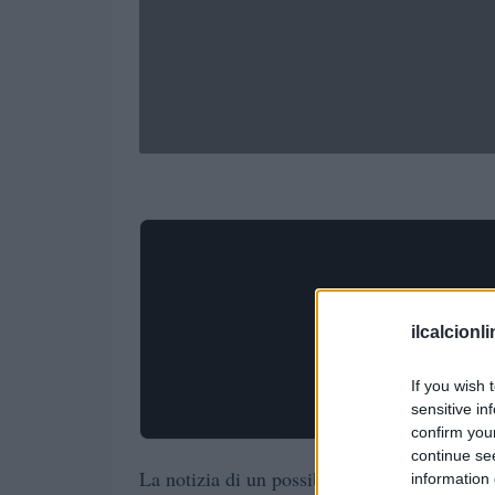
ilcalcionl
If you wish 
sensitive in
confirm you
continue se
La notizia di un possibile trasferimento di 
information 