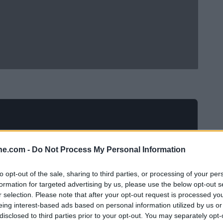
ine.com -
Do Not Process My Personal Information
to opt-out of the sale, sharing to third parties, or processing of your per
formation for targeted advertising by us, please use the below opt-out s
r selection. Please note that after your opt-out request is processed y
eing interest-based ads based on personal information utilized by us or
Viktor Gyokeres dall’Sporting Lisbona all’Arsenal ha
disclosed to third parties prior to your opt-out. You may separately opt-