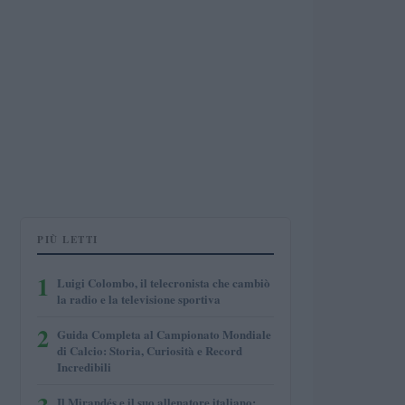
PIÙ LETTI
1
Luigi Colombo, il telecronista che cambiò
la radio e la televisione sportiva
2
Guida Completa al Campionato Mondiale
di Calcio: Storia, Curiosità e Record
Incredibili
Il Mirandés e il suo allenatore italiano: