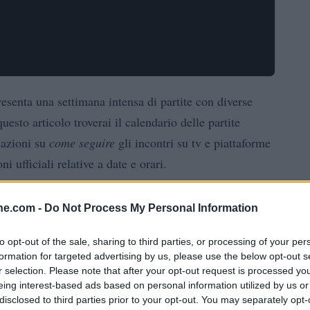
esenta una settimana intensa di partite con diverse
questo articolo troverai il calendario delle partite
cazioni su
come seguire
gli incontri su tv e piattaforme
 ufficiali relative a date e orari.
nale sono in parte già note e in parte ancora
da definire
ine.com -
Do Not Process My Personal Information
. Qui sotto spieghiamo quali match sono stati scelti,
 la
programmazione delle ultime due giornate
di
to opt-out of the sale, sharing to third parties, or processing of your per
formation for targeted advertising by us, please use the below opt-out s
C
per alcune gare.
r selection. Please note that after your opt-out request is processed y
eing interest-based ads based on personal information utilized by us or
er la settimana del 17-19 maggio
disclosed to third parties prior to your opt-out. You may separately opt-