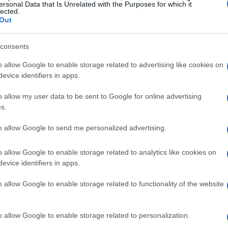
ersonal Data that Is Unrelated with the Purposes for which it
lected.
Out
consents
o allow Google to enable storage related to advertising like cookies on
evice identifiers in apps.
o allow my user data to be sent to Google for online advertising
s.
vs Burnley
lunedì 18 maggio alle 20:00 BST e due
to allow Google to send me personalized advertising.
urnemouth vs Manchester City
alle 19:30 BST e
o allow Google to enable storage related to analytics like cookies on
i incontri possono avere impatti sia in chiave
evice identifiers in apps.
:
il format attuale
prevede che Sky Sports decida
o allow Google to enable storage related to functionality of the website
giornata precedente, con le partite TBC che possono
o allow Google to enable storage related to personalization.