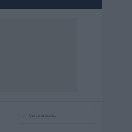
⌕
Cerca