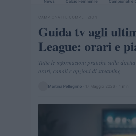
News
Calcio Femminile
Campionati e 
CAMPIONATI E COMPETIZIONI
Guida tv agli ulti
League: orari e p
Tutte le informazioni pratiche sulla dirett
orari, canali e opzioni di streaming
Martina Pellegrino
·
17 Maggio 2026
· 4 min