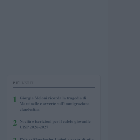
PIÙ LETTI
1
Giorgia Meloni ricorda la tragedia di
Marcinelle e avverte sull’immigrazione
clandestina
2
Novità e iscrizioni per il calcio giovanile
UISP 2026-2027
PSG vs Manchester United: orario, diretta