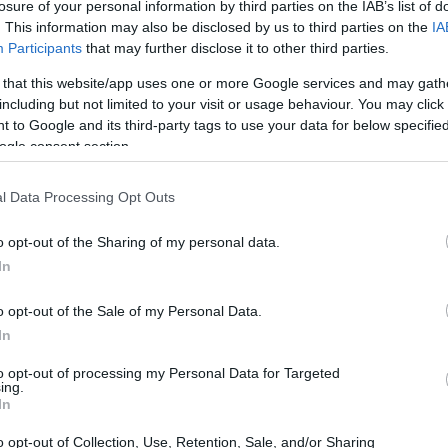
losure of your personal information by third parties on the IAB’s list of
. This information may also be disclosed by us to third parties on the
IA
tv propone un primo appuntamento alle 12:30 BST con
Participants
that may further disclose it to other third parties.
Sky Sports Main Event / Premier
, trasmessa su
 that this website/app uses one or more Google services and may gath
quattro le partite programmate in contemporanea: tra
including but not limited to your visit or usage behaviour. You may click 
 to Google and its third-party tags to use your data for below specifi
ulle posizioni europee e sulla salvezza, come
ogle consent section.
ton
Sunderland
Fulham
,
e
. La serata propone un
ewcastle vs West Ham
, anch’esso scelto per la
l Data Processing Opt Outs
o opt-out of the Sharing of my personal data.
In
o opt-out of the Sale of my Personal Data.
In
to opt-out of processing my Personal Data for Targeted
ing.
In
o opt-out of Collection, Use, Retention, Sale, and/or Sharing