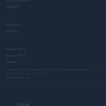
Calcio Femminile
Squadre
MAGAZINE
Chi siamo
Contatti
LEGALE
Cookie Policy
Privacy Policy
Termini
Copyright © 2026 · Ilcalcionline — Edito in Italia da
AdHub Media S.r.l.
· P.IVA
13542920965 · REA MI 2729933
All Rights Reserved
ITALIA