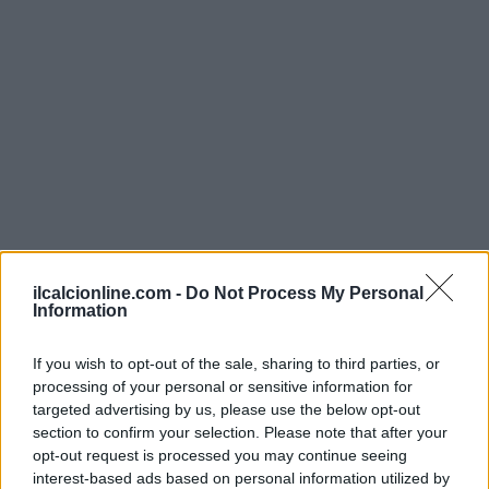
ilcalcionline.com -
Do Not Process My Personal
Information
If you wish to opt-out of the sale, sharing to third parties, or
La combinazione di regole tecniche, nuove certezze legate
processing of your personal or sensitive information for
targeted advertising by us, please use the below opt-out
al formato e la presenza delle otto migliori terze crea un
section to confirm your selection. Please note that after your
torneo ricco di incognite: allenatori e squadre dovranno
opt-out request is processed you may continue seeing
calcolare non solo i propri risultati, ma anche gli scenari
interest-based ads based on personal information utilized by