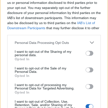
us or personal information disclosed to third parties prior to
possibili negli altri gironi per ottimizzare le chance di
your opt-out. You may separately opt-out of the further
proseguire la corsa mondiale.
disclosure of your personal information by third parties on the
IAB’s list of downstream participants. This information may
also be disclosed by us to third parties on the
IAB’s List of
Downstream Participants
that may further disclose it to other
AUTORE
third parties.
Ilaria Mauri
Please note that this website/app uses one or more Google
Personal Data Processing Opt Outs
Ilaria Mauri, bolognese, decise di seguire il
services and may gather and store information including but
giornalismo sportivo dopo una notte al Dall'Ara
not limited to your visit or usage behaviour. You may click to
I want to opt-out of the Sharing of my
durante una partita decisiva: oggi coordina le
personal data.
grant or deny consent to Google and its third-party tags to
Opted In
pagine di competizioni e commenti. In
use your data for below specified purposes in below Google
redazione predilige reportage sul campo e
consent section.
I want to opt-out of the Sale of my
conserva il biglietto di quella partita come
Personal Data.
prova della svolta.
Opted In
I want to opt-out of processing my
Personal Data for Targeted Advertising.
Opted In
I want to opt-out of Collection, Use,
Retention, Sale, and/or Sharing of my