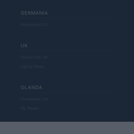
GERMANIA
Investieren24
UK
News Hub UK
Lgbtq News
OLANDA
Investeren 24
NL Newz